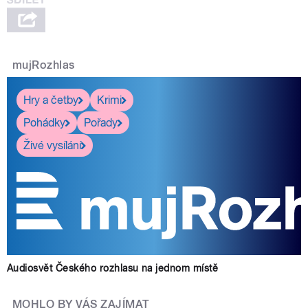
mujRozhlas
Hry a četby
Krimi
Pohádky
Pořady
Živé vysílání
Audiosvět Českého rozhlasu na jednom místě
MOHLO BY VÁS ZAJÍMAT