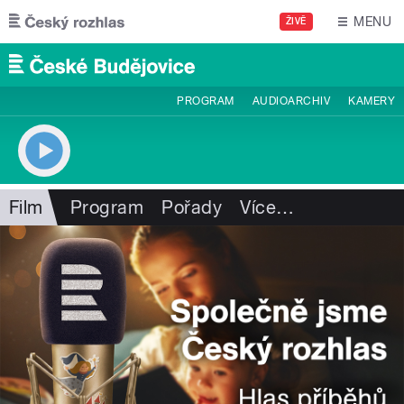
Přejít k hlavnímu obsahu
MENU
ŽIVĚ
PROGRAM
AUDIOARCHIV
KAMERY
Film
Program
Pořady
Více
…