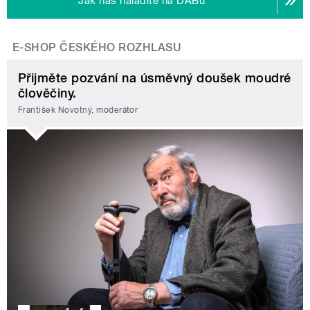
Jak nás naladíte na DABu
E-SHOP ČESKÉHO ROZHLASU
Přijměte pozvání na úsměvný doušek moudré
člověčiny.
František Novotný, moderátor