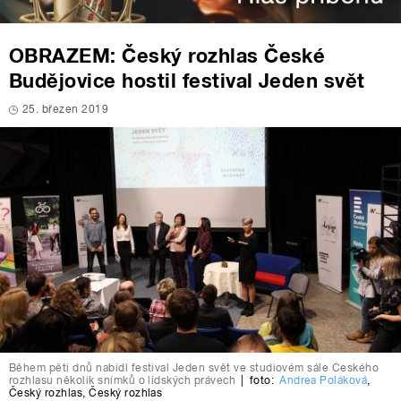
OBRAZEM: Český rozhlas České
Budějovice hostil festival Jeden svět
25. březen 2019
Během pěti dnů nabídl festival Jeden svět ve studiovém sále Českého
rozhlasu několik snímků o lidských právech
|
foto:
Andrea Poláková
,
Český rozhlas
,
Český rozhlas