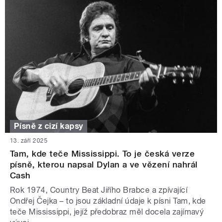
Písně z cizí kapsy
13. září 2025
Tam, kde teče Mississippi. To je česká verze
písně, kterou napsal Dylan a ve vězení nahrál
Cash
Rok 1974, Country Beat Jiřího Brabce a zpívající
Ondřej Čejka – to jsou základní údaje k písni Tam, kde
teče Mississippi, jejíž předobraz měl docela zajímavý