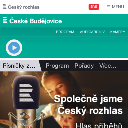
Přejít k hlavnímu obsahu
MENU
ŽIVĚ
PROGRAM
AUDIOARCHIV
KAMERY
Písničky z cizí kapsy
Program
Pořady
Více
…