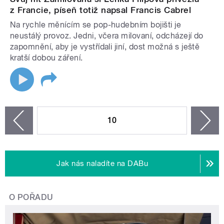
z Francie, píseň totiž napsal Francis Cabrel
Na rychle měnícím se pop-hudebním bojišti je
neustálý provoz. Jedni, včera milovaní, odcházejí do
zapomnění, aby je vystřídali jiní, dost možná s ještě
kratší dobou záření.
STRÁNKY
10
n
zí
Jak nás naladíte na DABu
O POŘADU