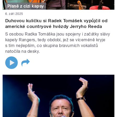
Písně z cizí kapsy
6. září 2025
Duhovou kuličku si Radek Tomášek vypůjčil od
americké countryové hvězdy Jerryho Reeda
S osobou Radka Tomáška jsou spojeny i začátky slávy
kapely Rangers, tedy období, jež se víceméně kryje
s tím nejlepším, co skupina bravurních vokalistů
natočila na desky.