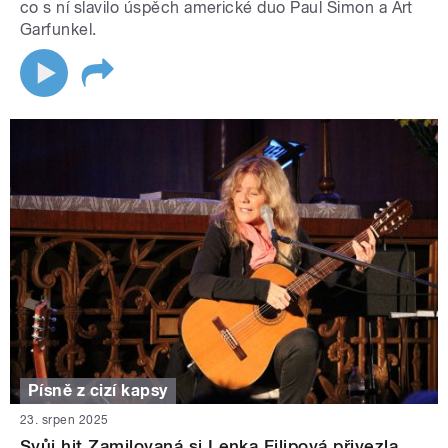
co s ní slavilo úspěch americké duo Paul Simon a Art
Garfunkel.
Písně z cizí kapsy
23. srpen 2025
Svůj hit Zamilovaná si Lenka Filipová přivezla