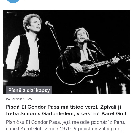
Písně z cizí kapsy
24. srpen 2025
Píseň El Condor Pasa má tisíce verzí. Zpívali ji
třeba Simon s Garfunkelem, v češtině Karel Gott
Písničku El Condor Pasa, jejíž melodie pochází z Peru,
nahrál Karel Gott v roce 1970. V podstatě záhy poté,