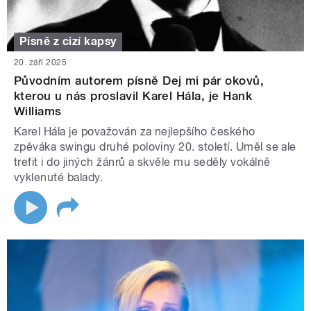
Písně z cizí kapsy
20. září 2025
Původním autorem písně Dej mi pár okovů,
kterou u nás proslavil Karel Hála, je Hank
Williams
Karel Hála je považován za nejlepšího českého
zpěváka swingu druhé poloviny 20. století. Uměl se ale
trefit i do jiných žánrů a skvěle mu seděly vokálně
vyklenuté balady.