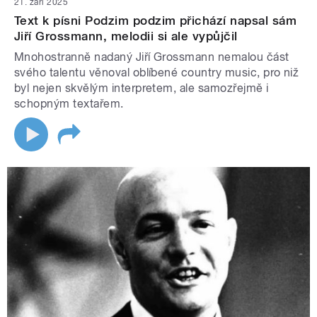
21. září 2025
Text k písni Podzim podzim přichází napsal sám
Jiří Grossmann, melodii si ale vypůjčil
Mnohostranně nadaný Jiří Grossmann nemalou část
svého talentu věnoval oblíbené country music, pro niž
byl nejen skvělým interpretem, ale samozřejmě i
schopným textařem.