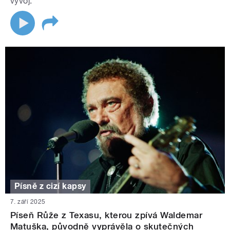
vývoj.
Písně z cizí kapsy
7. září 2025
Píseň Růže z Texasu, kterou zpívá Waldemar
Matuška, původně vyprávěla o skutečných