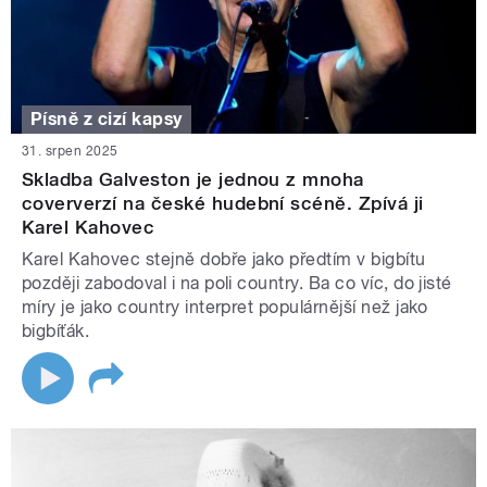
Písně z cizí kapsy
31. srpen 2025
Skladba Galveston je jednou z mnoha
coververzí na české hudební scéně. Zpívá ji
Karel Kahovec
Karel Kahovec stejně dobře jako předtím v bigbítu
později zabodoval i na poli country. Ba co víc, do jisté
míry je jako country interpret populárnější než jako
bigbíťák.