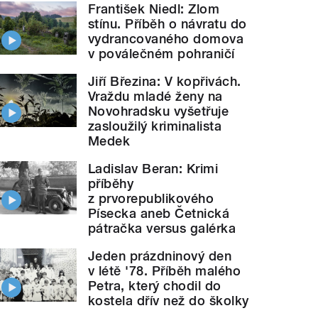
František Niedl: Zlom
stínu. Příběh o návratu do
vydrancovaného domova
v poválečném pohraničí
Jiří Březina: V kopřivách.
Vraždu mladé ženy na
Novohradsku vyšetřuje
zasloužilý kriminalista
Medek
Ladislav Beran: Krimi
příběhy
z prvorepublikového
Písecka aneb Četnická
pátračka versus galérka
Jeden prázdninový den
v létě '78. Příběh malého
Petra, který chodil do
kostela dřív než do školky