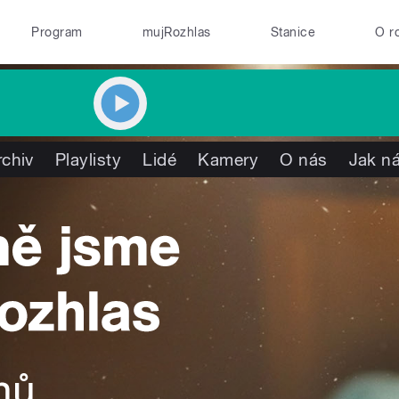
Program
mujRozhlas
Stanice
O r
rchiv
Playlisty
Lidé
Kamery
O nás
Jak ná