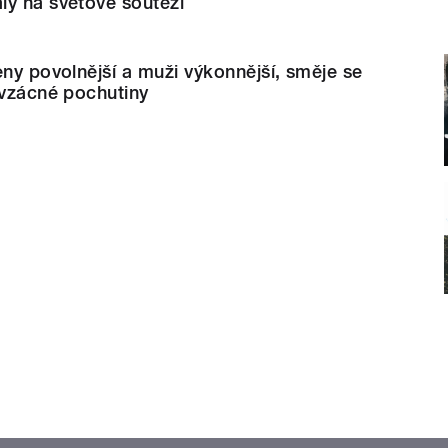
ly na světové soutěži
eny povolnější a muži výkonnější, směje se
 vzácné pochutiny