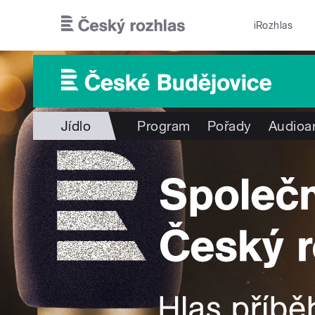
Přejít k hlavnímu obsahu
iRozhlas
Jídlo
Program
Pořady
Audioa