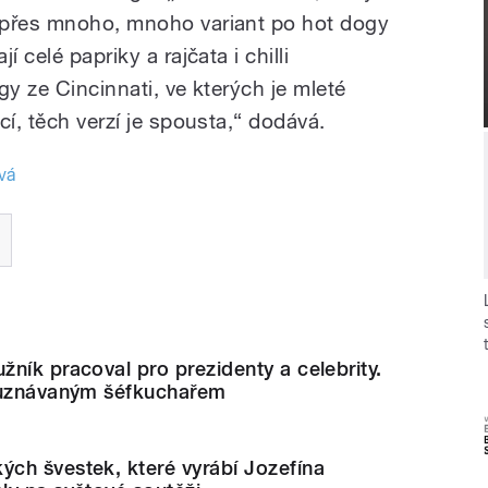
 přes mnoho, mnoho variant po hot dogy
 celé papriky a rajčata i chilli
gy ze Cincinnati, ve kterých je mleté
cí, těch verzí je spousta,“ dodává.
vá
ník pracoval pro prezidenty a celebrity.
 uznávaným šéfkuchařem
ch švestek, které vyrábí Jozefína