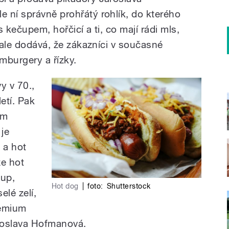
 ní správně prohřátý rohlík, do kterého
 kečupem, hořčicí a ti, co mají rádi mls,
, ale dodává, že zákazníci v současné
mburgery a řízky.
vy v 70.,
etí. Pak
ím
je
 a hot
e hot
čup,
Hot dog
|
foto:
Shutterstock
elé zelí,
remium
aroslava Hofmanová.