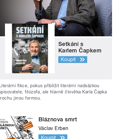
Setkání s
Karlem Čapkem
Koupit
Literární fikce, pokus přiblížit literární nadsázkou
spisovatele, filozofa, ale hlavně člověka Karla Čapka
trochu jinou formou.
Bláznova smrt
Václav Erben
Koupit