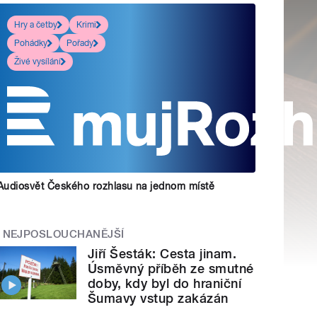
Hry a četby
Krimi
Pohádky
Pořady
Živé vysílání
Audiosvět Českého rozhlasu na jednom místě
NEJPOSLOUCHANĚJŠÍ
Jiří Šesták: Cesta jinam.
Úsměvný příběh ze smutné
doby, kdy byl do hraniční
Šumavy vstup zakázán