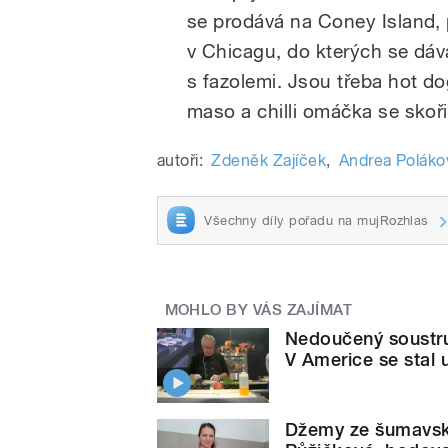
se prodává na Coney Island,
v Chicagu, do kterých se dávají
s fazolemi. Jsou třeba hot do
maso a chilli omáčka se skoři
autoři:
Zdeněk Zajíček
,
Andrea Poláko
Všechny díly pořadu na mujRozhlas
MOHLO BY VÁS ZAJÍMAT
Nedoučený soustruž
V Americe se stal
Džemy ze šumavský