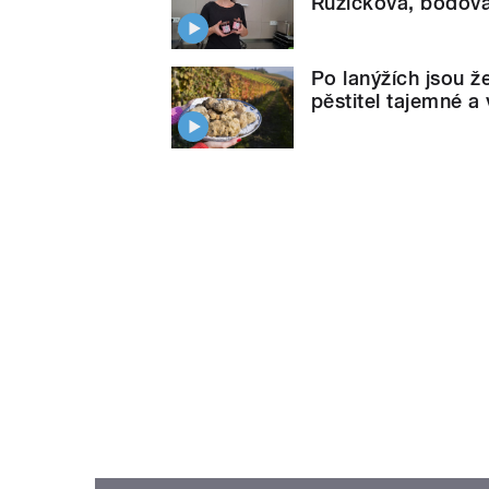
Růžičková, bodova
Po lanýžích jsou ž
pěstitel tajemné a