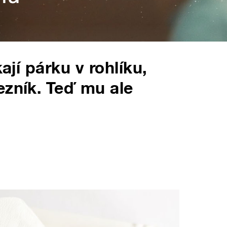
kají párku v rohlíku,
ezník. Teď mu ale