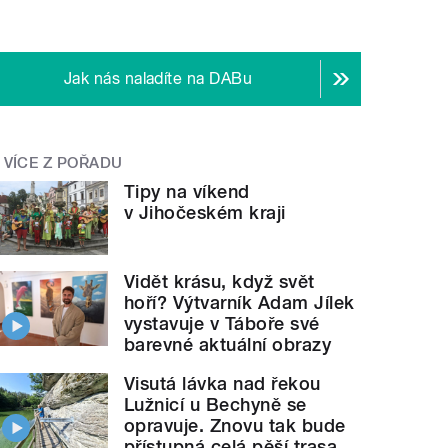
Jak nás naladíte na DABu
VÍCE Z POŘADU
Tipy na víkend
v Jihočeském kraji
Vidět krásu, když svět
hoří? Výtvarník Adam Jílek
vystavuje v Táboře své
barevné aktuální obrazy
Visutá lávka nad řekou
Lužnicí u Bechyně se
opravuje. Znovu tak bude
přístupná celá pěší trasa