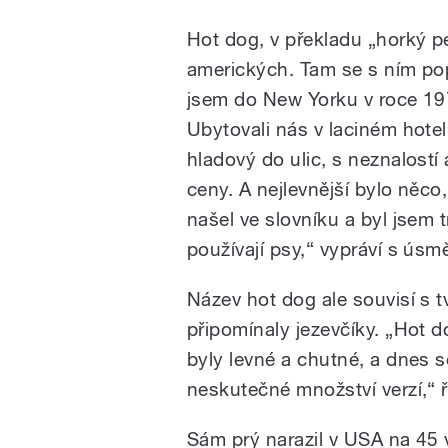
Hot dog, v překladu „horký p
amerických. Tam se s ním pop
jsem do New Yorku v roce 19
Ubytovali nás v laciném hote
hladový do ulic, s neznalostí 
ceny. A nejlevnější bylo něco
našel ve slovníku a byl jsem 
používají psy,“ vypráví s ús
Název hot dog ale souvisí s
připomínaly jezevčíky. „Hot d
byly levné a chutné, a dnes 
neskutečné množství verzí,“ 
Sám prý narazil v USA na 45 