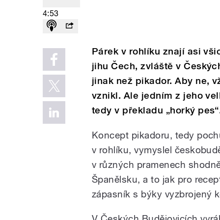
4:53
Párek v rohlíku znají asi vši
jihu Čech, zvláště v Českýc
jinak než pikador. Aby ne, 
vznikl. Ale jedním z jeho ve
tedy v překladu „horký pes“.
Koncept pikadoru, tedy pochut
v rohlíku, vymyslel českobud
v různých pramenech shodně u
Španělsku, a to jak pro recept
zápasník s býky vyzbrojený 
V Českých Budějovicích vyráb