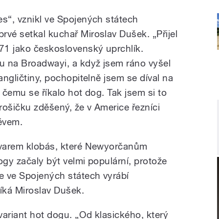
es“, vznikl ve Spojených státech
rvé setkal kuchař Miroslav Dušek. „Přijel
71 jako československý uprchlík.
lu na Broadwayi, a když jsem ráno vyšel
angličtiny, pochopitelně jsem se díval na
, čemu se říkalo hot dog. Tak jsem si to
trošičku zděšený, že v Americe řezníci
měvem.
 tvarem klobás, které Newyorčanům
ogy začaly být velmi populární, protože
se ve Spojených státech vyrábí
říká Miroslav Dušek.
variant hot dogu. „Od klasického, který