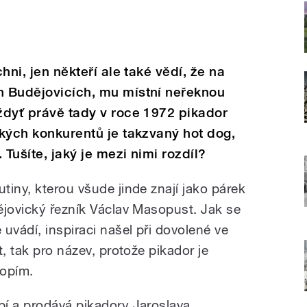
chni, jen někteří ale také vědí, že na
h Budějovicích, mu místní neřeknou
vždyť právě tady v roce 1972 pikador
lkých konkurentů je takzvaný hot dog,
 Tušíte, jaký je mezi nimi rozdíl?
iny, kterou všude jinde znají jako párek
ějovický řezník Václav Masopust. Jak se
vádí, inspiraci našel při dovolené ve
, tak pro název, protože pikador je
kopím.
í a prodává pikadory Jaroslava