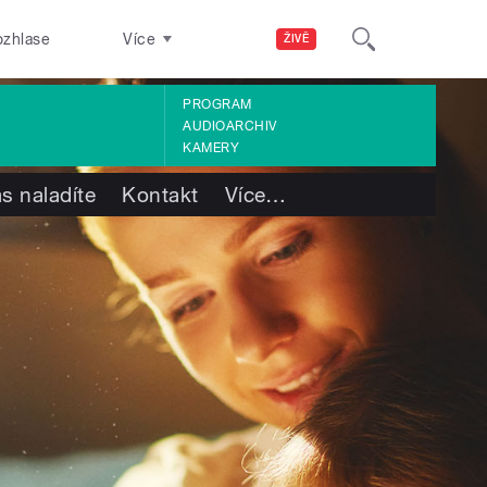
ozhlase
Více
ŽIVĚ
PROGRAM
AUDIOARCHIV
KAMERY
s naladíte
Kontakt
Více
…