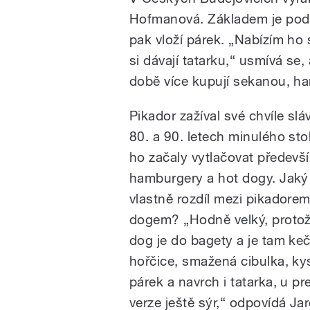
Hofmanová. Základem je podle
pak vloží párek. „Nabízím ho s
si dávají tatarku,“ usmívá se
době více kupují sekanou, ha
Pikador zažíval své chvíle slá
80. a 90. letech minulého stol
ho začaly vytlačovat předevš
hamburgery a hot dogy. Jaký 
vlastně rozdíl mezi pikadorem
dogem? „Hodně velký, protož
dog je do bagety a je tam ke
hořčice, smažená cibulka, kys
párek a navrch i tatarka, u p
verze ještě sýr,“ odpovídá J