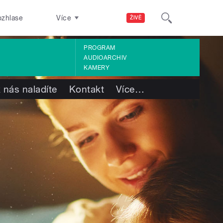
ozhlase
Více
ŽIVĚ
PROGRAM
AUDIOARCHIV
KAMERY
 nás naladíte
Kontakt
Více
…