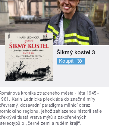
Šikmý kostel 3
Koupit
Románová kronika ztraceného města - léta 1945–
1961. Karin Lednická předkládá do značné míry
převratný, dosavadní paradigma měnící obraz
hornického regionu, jehož zahlazenou historii stále
překrývá tlustá vrstva mýtů a zakořeněných
stereotypů o „černé zemi a rudém kraji“.