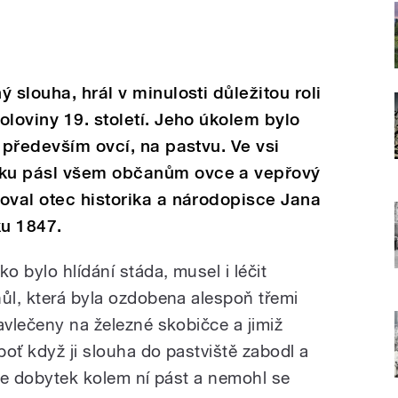
 slouha, hrál v minulosti důležitou roli
oloviny 19. století. Jeho úkolem bylo
 především ovcí, na pastvu. Ve vsi
ku pásl všem občanům ovce a vepřový
oval otec historika a národopisce Jana
oku 1847.
o bylo hlídání stáda, musel i léčit
hůl, která byla ozdobena alespoň třemi
avlečeny na železné skobičce a jimiž
boť když ji slouha do pastviště zabodl a
 se dobytek kolem ní pást a nemohl se