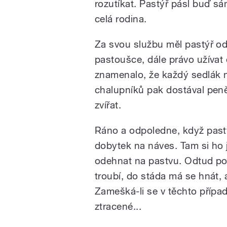
rozutíkat. Pastýř pásl buď s
celá rodina.
Za svou službu měl pastýř o
pastoušce, dále právo užívat 
znamenalo, že každý sedlák m
chalupníků pak dostával pen
zvířat.
Ráno a odpoledne, když pastýř
dobytek na náves. Tam si ho 
odehnat na pastvu. Odtud pov
troubí, do stáda má se hnát, 
Zamešká-li se v těchto přípa
ztracené...