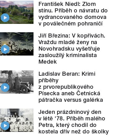
František Niedl: Zlom
stínu. Příběh o návratu do
vydrancovaného domova
v poválečném pohraničí
Jiří Březina: V kopřivách.
Vraždu mladé ženy na
Novohradsku vyšetřuje
zasloužilý kriminalista
Medek
Ladislav Beran: Krimi
příběhy
z prvorepublikového
Písecka aneb Četnická
pátračka versus galérka
Jeden prázdninový den
v létě '78. Příběh malého
Petra, který chodil do
kostela dřív než do školky