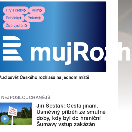
Hry a četby
Krimi
Pohádky
Pořady
Živé vysílání
Audiosvět Českého rozhlasu na jednom místě
NEJPOSLOUCHANĚJŠÍ
Jiří Šesták: Cesta jinam.
Úsměvný příběh ze smutné
doby, kdy byl do hraniční
Šumavy vstup zakázán