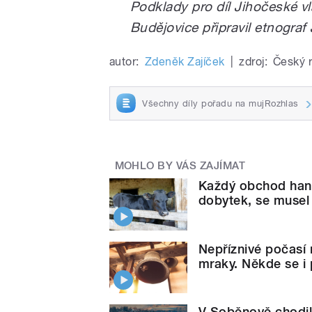
Podklady pro díl Jihočeské v
Budějovice připravil etnogra
autor:
Zdeněk Zajíček
|
zdroj:
Český 
Všechny díly pořadu na mujRozhlas
MOHLO BY VÁS ZAJÍMAT
Každý obchod handl
dobytek, se musel
Nepříznivé počasí
mraky. Někde se i
V Soběnově chodil