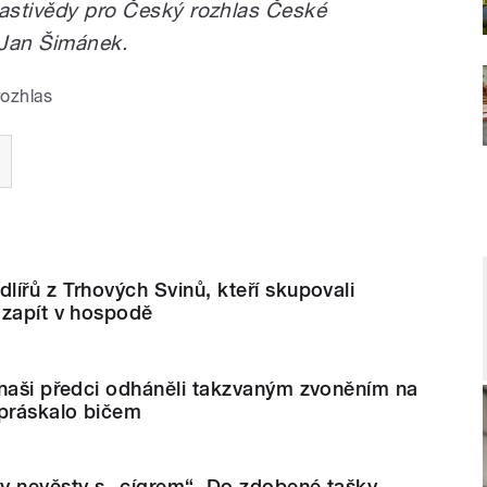
lastivědy pro Český rozhlas České
f Jan Šimánek.
rozhlas
ířů z Trhových Svinů, kteří skupovali
 zapít v hospodě
 naši předci odháněli takzvaným zvoněním na
 práskalo bičem
y nevěsty s „cígrem“. Do zdobené tašky