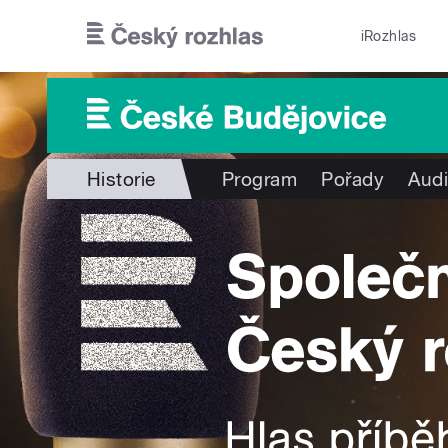
Přejít k hlavnímu obsahu
iRozhlas
Historie
Program
Pořady
Audi