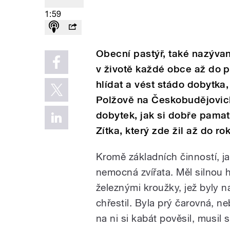
1:59
Obecní pastýř, také nazývaný
v životě každé obce až do p
hlídat a vést stádo dobytka,
Polžově na Českobudějovic
dobytek, jak si dobře pamat
Zítka, který zde žil až do r
Kromě základních činností, jak
nemocná zvířata. Měl silnou 
železnými kroužky, jež byly n
chřestil. Byla prý čarovná, ne
na ni si kabát pověsil, musil