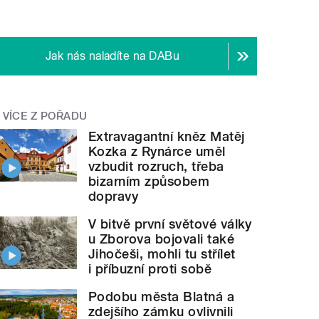
Jak nás naladíte na DABu
VÍCE Z POŘADU
Extravagantní kněz Matěj
Kozka z Rynárce uměl
vzbudit rozruch, třeba
bizarním způsobem
dopravy
V bitvě první světové války
u Zborova bojovali také
Jihočeši, mohli tu střílet
i příbuzní proti sobě
Podobu města Blatná a
zdejšího zámku ovlivnili