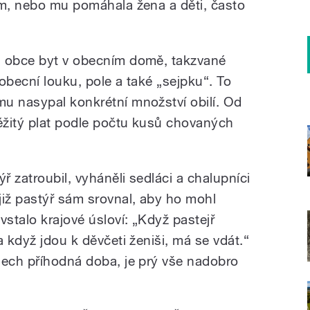
ám, nebo mu pomáhala žena a děti, často
d obce byt v obecním domě, takzvané
obecní louku, pole a také „sejpku“. To
u nasypal konkrétní množství obilí. Od
ěžitý plat podle počtu kusů chovaných
 zatroubil, vyháněli sedláci a chalupníci
již pastýř sám srovnal, aby ho mohl
stalo krajové úsloví: „Když pastejř
a když jdou k děvčeti ženiši, má se vdát.“
dech příhodná doba, je prý vše nadobro