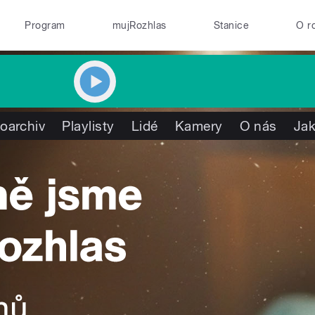
Program
mujRozhlas
Stanice
O r
oarchiv
Playlisty
Lidé
Kamery
O nás
Jak