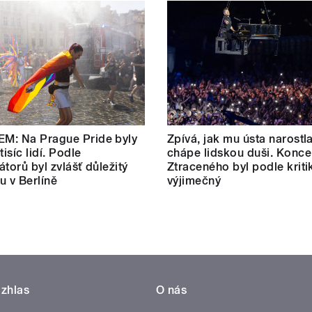
M: Na Prague Pride byly
Zpívá, jak mu ústa narostl
tisíc lidí. Podle
chápe lidskou duši. Konce
átorů byl zvlášť důležitý
Ztraceného byl podle kriti
u v Berlíně
výjimečný
zhlas
O nás