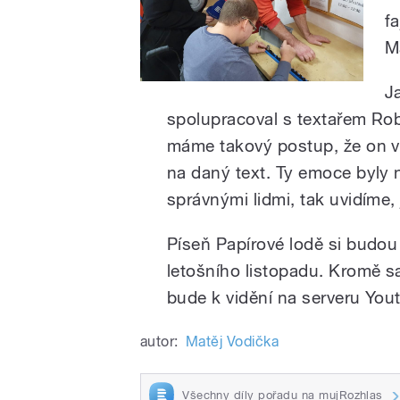
f
M
J
spolupracoval s textařem Rob
máme takový postup, že on v
na daný text. Ty emoce byly
správnými lidmi, tak uvidíme, j
Píseň Papírové lodě si budou
letošního listopadu. Kromě s
bude k vidění na serveru Yout
autor:
Matěj Vodička
Všechny díly pořadu na mujRozhlas