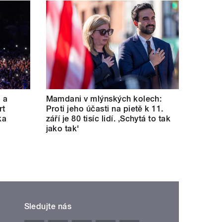
a a
Mamdani v mlýnských kolech:
rt
Proti jeho účasti na pietě k 11.
ka
září je 80 tisíc lidí. ‚Schytá to tak
jako tak'
Sledujte nás