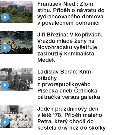
František Niedl: Zlom
stínu. Příběh o návratu do
vydrancovaného domova
v poválečném pohraničí
Jiří Březina: V kopřivách.
Vraždu mladé ženy na
Novohradsku vyšetřuje
zasloužilý kriminalista
Medek
Ladislav Beran: Krimi
příběhy
z prvorepublikového
Písecka aneb Četnická
pátračka versus galérka
Jeden prázdninový den
v létě '78. Příběh malého
Petra, který chodil do
kostela dřív než do školky