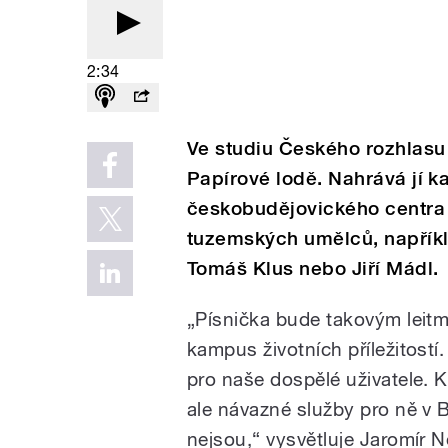
2:34
Ve studiu Českého rozhlasu
Papírové lodě. Nahrává jí ka
českobudějovického centra A
tuzemských umělců, napříkl
Tomáš Klus nebo Jiří Mádl.
„Písnička bude takovým leit
kampus životních příležitostí
pro naše dospělé uživatele. Kl
ale návazné služby pro ně v B
nejsou,“ vysvětluje Jaromír 