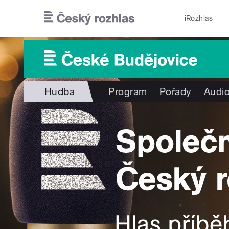
Přejít k hlavnímu obsahu
iRozhlas
Hudba
Program
Pořady
Audio