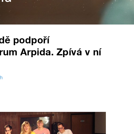
odě podpoří
um Arpida. Zpívá v ní
ch