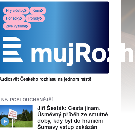
Hry a četby
Krimi
Pohádky
Pořady
Živé vysílání
Audiosvět Českého rozhlasu na jednom místě
NEJPOSLOUCHANĚJŠÍ
Jiří Šesták: Cesta jinam.
Úsměvný příběh ze smutné
doby, kdy byl do hraniční
Šumavy vstup zakázán