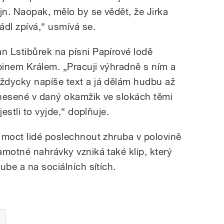
ajn. Naopak, mělo by se vědět, že Jirka
ádl zpívá,“ usmívá se.
an Lstibůrek na písni Papírové lodě
inem Králem. „Pracuji výhradně s ním a
ždycky napíše text a já dělám hudbu až
 nesené v daný okamžik ve slokách těmi
estli to vyjde,“ doplňuje.
 moct lidé poslechnout zhruba v polovině
amotné nahrávky vzniká také klip, který
ube a na sociálních sítích.