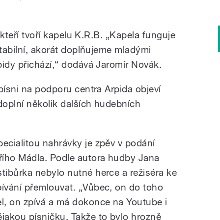
, kteří tvoří kapelu K.R.B. „Kapela funguje
stabilní, akorát doplňujeme mladými
pidy přichází,“ dodává Jaromír Novák.
písni na podporu centra Arpida objeví
oplní několik dalších hudebních
pecialitou nahrávky je zpěv v podání
iřího Mádla. Podle autora hudby Jana
stibůrka nebylo nutné herce a režiséra ke
pívání přemlouvat. „Vůbec, on do toho
el, on zpívá a má dokonce na Youtube i
ějakou písničku. Takže to bylo hrozně