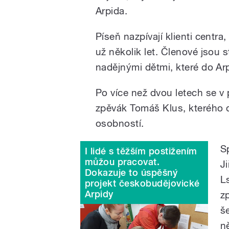
Arpida.
Píseň nazpívají klienti centra
už několik let. Členové jsou 
nadějnými dětmi, které do Ar
Po více než dvou letech se v 
zpěvák Tomáš Klus, kterého d
osobností.
S
I lidé s těžším postižením
můžou pracovat.
J
Dokazuje to úspěšný
L
projekt českobudějovické
Arpidy
z
š
n