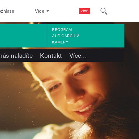
ozhlase
Více
ŽIVĚ
PROGRAM
AUDIOARCHIV
KAMERY
nás naladíte
Kontakt
Více
…