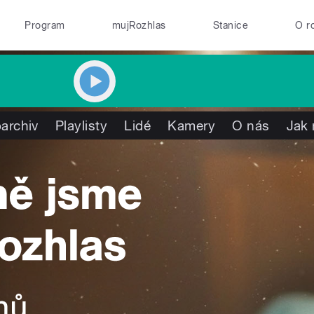
Program
mujRozhlas
Stanice
O r
archiv
Playlisty
Lidé
Kamery
O nás
Jak 