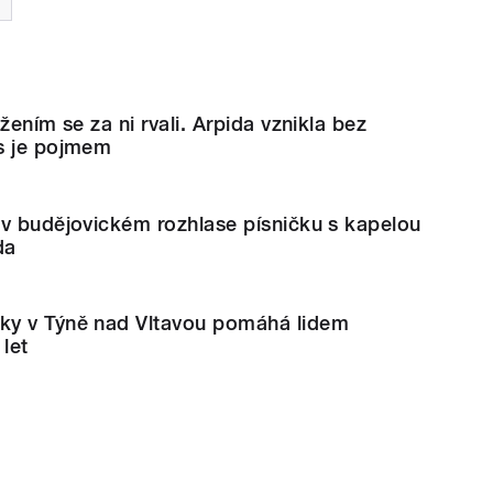
žením se za ni rvali. Arpida vznikla bez
s je pojmem
 v budějovickém rozhlase písničku s kapelou
da
ky v Týně nad Vltavou pomáhá lidem
let