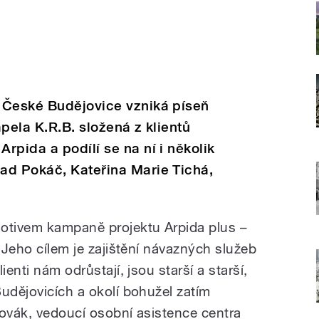
 České Budějovice vzniká píseň
pela K.R.B. složená z klientů
rpida a podílí se na ní i několik
ad Pokáč, Kateřina Marie Tichá,
motivem kampaně projektu Arpida plus –
. Jeho cílem je zajištění návazných služeb
ienti nám odrůstají, jsou starší a starší,
udějovicích a okolí bohužel zatím
Novák, vedoucí osobní asistence centra