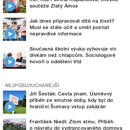
soutěže Zlatý Ámos
Jak dnes připravovat dítě na život?
Musí se stále učit a umět poznat
nepravdivé informace
Současná školní výuka vyhovuje víc
dívkám než chlapcům. Sociologové
hovoří o oddělení tříd
NEJPOSLOUCHANĚJŠÍ
Jiří Šesták: Cesta jinam. Úsměvný
příběh ze smutné doby, kdy byl do
hraniční Šumavy vstup zakázán
František Niedl: Zlom stínu. Příběh
o návratu do vydrancovaného domova