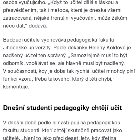
osoba vyučujícího. „Když to učitel dělá s láskou a
přesvědčením, tak i metoda, která je dneska všemi
zatracovaná, nějaké frontální vyučování, může žákům
něco dát,“ dodává.
Budoucí učitele vychovává pedagogická fakulta
Jihočeské univerzity. Podle děkanky Heleny Koldové je
nadšený učitel ten správný. „Samozřejmě musí to být
odborník, vzdělávat se, ale hlavně musí být nadšený.
V současnosti, kdy je doba tak rychlá, učitel mnohdy plní
funkci vzoru, třeba takového, který dítěti chybí,“
komentuje.
Dnešní studenti pedagogiky chtějí učit
V dnešní době podle ní nastupují na pedagogickou
fakultu studenti, kteří chtějí skutečně pracovat jako
učitelé. „Není to jako před deseti lety, kdy třetina