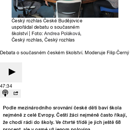
Český rozhlas České Budějovice
uspořádal debatu o současném
školství | Foto:
Andrea Poláková
,
Český rozhlas, Český rozhlas
Debata o současném českém školství. Moderuje Filip Černý
47:34
Podle mezinárodního srovnání české děti baví škola
nejméně z celé Evropy. Čeští žáci nejméně často říkají,
že chodí rádi do školy. Ve čtvrté třídě je jich ještě 68
procent, ale v osmé už jenom polovina.