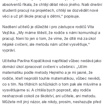
absolventů říkala, že chtějí dělat něco jiného. Naši dnešní
studenti pracují na projektech, chtějí se dozvědět nové
věci a už při škole pracují s dětmi,“ popisuje.
Nadšení učitelů je důležité i pro zástupce rodičů Víta
Vejčíka. „My máme štěstí, že rodiče s námi komunikují a
pracují. Není to jen o tom, že víme, že dítě má za úkol
nějaké cvičení, ale metodu nám učitel vysvětluje,“
vypráví.
Učitelka Pavlína Kopáčiková například vůbec nedává jako
domácí úkol zpracovat cvičení v učebnici. „Učím
matematiku podle metody Hejného a je mi jasné, že
rodiče, kteří neprošli touhle matematikou, vůbec nevědí,
co s tím. Na třídních schůzkách o tom pak ale mluvíme a
vysvětlujeme si. A chtěla bych poprosit, aby rodiče
neshazovali cokoli ze školství, ani učitele, ani metodu.
Můžete mít jiný názor, ale nikdy, prosím, neshazujte před