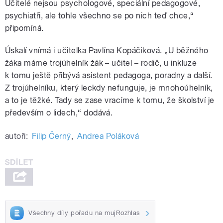
Učitelé nejsou psychologové, speciální pedagogové,
psychiatři, ale tohle všechno se po nich teď chce,“
připomíná.
Úskalí vnímá i učitelka Pavlína Kopáčiková. „U běžného
žáka máme trojúhelník žák – učitel – rodič, u inkluze
k tomu ještě přibývá asistent pedagoga, poradny a další.
Z trojúhelníku, který leckdy nefunguje, je mnohoúhelník,
a to je těžké. Tady se zase vracíme k tomu, že školství je
především o lidech,“ dodává.
autoři:
Filip Černý
,
Andrea Poláková
Všechny díly pořadu na mujRozhlas