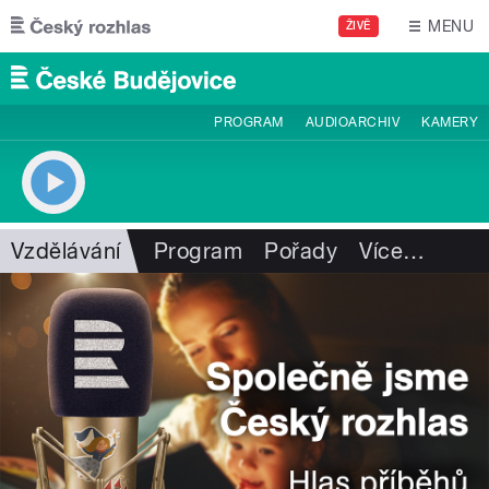
Přejít k hlavnímu obsahu
MENU
ŽIVĚ
PROGRAM
AUDIOARCHIV
KAMERY
Vzdělávání
Program
Pořady
Více
…