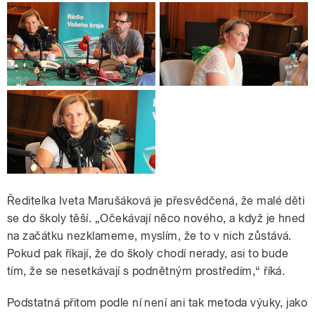
Ředitelka Iveta Marušáková je přesvědčená, že malé děti
se do školy těší. „Očekávají něco nového, a když je hned
na začátku nezklameme, myslím, že to v nich zůstává.
Pokud pak říkají, že do školy chodí nerady, asi to bude
tím, že se nesetkávají s podnětným prostředím,“ říká.
Podstatná přitom podle ní není ani tak metoda výuky, jako