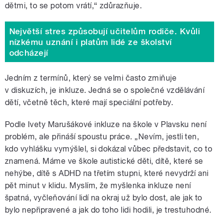
dětmi, to se potom vrátí,“ zdůrazňuje.
Největší stres způsobují učitelům rodiče. Kvůli
nízkému uznání i platům lidé ze školství
odcházejí
Jedním z termínů, který se velmi často zmiňuje
v diskuzích, je inkluze. Jedná se o společné vzdělávání
dětí, včetně těch, které mají speciální potřeby.
Podle Ivety Marušákové inkluze na škole v Plavsku není
problém, ale přináší spoustu práce. „Nevím, jestli ten,
kdo vyhlášku vymýšlel, si dokázal vůbec představit, co to
znamená. Máme ve škole autistické děti, dítě, které se
nehýbe, dítě s ADHD na třetím stupni, které nevydrží ani
pět minut v klidu. Myslím, že myšlenka inkluze není
špatná, vyčleňování lidí na okraj už bylo dost, ale jak to
bylo nepřipravené a jak do toho lidi hodili, je trestuhodné.