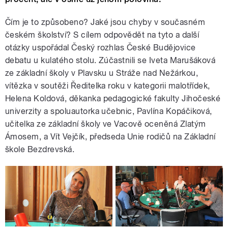
Čím je to způsobeno? Jaké jsou chyby v současném
českém školství? S cílem odpovědět na tyto a další
otázky uspořádal Český rozhlas České Budějovice
debatu u kulatého stolu. Zúčastnili se Iveta Marušáková
ze základní školy v Plavsku u Stráže nad Nežárkou,
vítězka v soutěži Ředitelka roku v kategorii malotřídek,
Helena Koldová, děkanka pedagogické fakulty Jihočeské
univerzity a spoluautorka učebnic, Pavlína Kopáčiková,
učitelka ze základní školy ve Vacově oceněná Zlatým
Ámosem, a Vít Vejčík, předseda Unie rodičů na Základní
škole Bezdrevská.