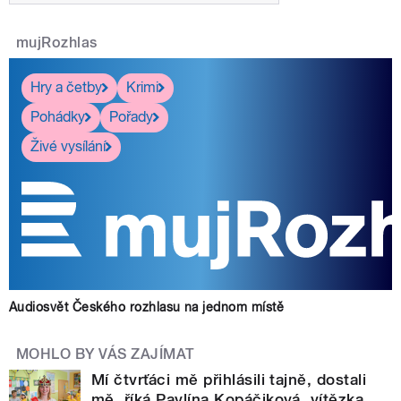
mujRozhlas
Hry a četby
Krimi
Pohádky
Pořady
Živé vysílání
Audiosvět Českého rozhlasu na jednom místě
MOHLO BY VÁS ZAJÍMAT
Mí čtvrťáci mě přihlásili tajně, dostali
mě, říká Pavlína Kopáčiková, vítězka