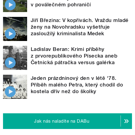
v poválečném pohraničí
Jiří Březina: V kopřivách. Vraždu mladé
ženy na Novohradsku vyšetřuje
zasloužilý kriminalista Medek
Ladislav Beran: Krimi příběhy
z prvorepublikového Písecka aneb
Četnická pátračka versus galérka
Jeden prázdninový den v létě '78.
Příběh malého Petra, který chodil do
kostela dřív než do školky
Jak nás naladíte na DABu