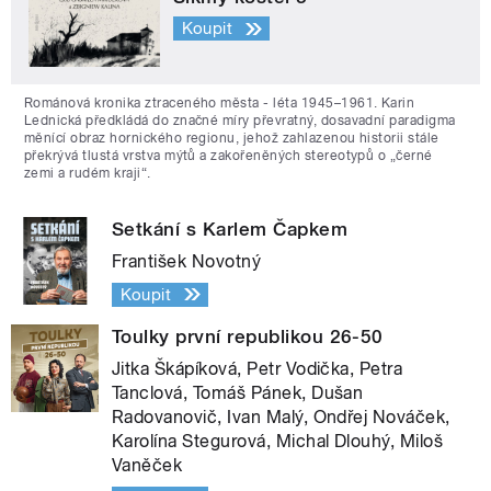
Koupit
Románová kronika ztraceného města - léta 1945–1961. Karin
Lednická předkládá do značné míry převratný, dosavadní paradigma
měnící obraz hornického regionu, jehož zahlazenou historii stále
překrývá tlustá vrstva mýtů a zakořeněných stereotypů o „černé
zemi a rudém kraji“.
Setkání s Karlem Čapkem
František Novotný
Koupit
Toulky první republikou 26-50
Jitka Škápíková, Petr Vodička, Petra
Tanclová, Tomáš Pánek, Dušan
Radovanovič, Ivan Malý, Ondřej Nováček,
Karolína Stegurová, Michal Dlouhý, Miloš
Vaněček