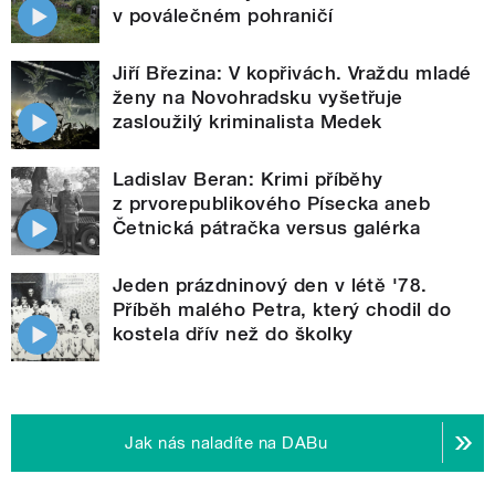
v poválečném pohraničí
Jiří Březina: V kopřivách. Vraždu mladé
ženy na Novohradsku vyšetřuje
zasloužilý kriminalista Medek
Ladislav Beran: Krimi příběhy
z prvorepublikového Písecka aneb
Četnická pátračka versus galérka
Jeden prázdninový den v létě '78.
Příběh malého Petra, který chodil do
kostela dřív než do školky
Jak nás naladíte na DABu