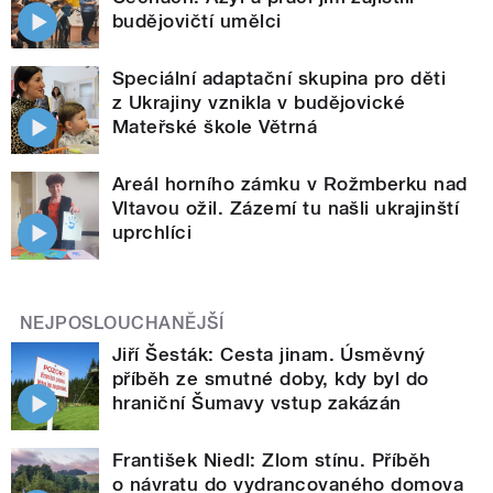
budějovičtí umělci
Speciální adaptační skupina pro děti
z Ukrajiny vznikla v budějovické
Mateřské škole Větrná
Areál horního zámku v Rožmberku nad
Vltavou ožil. Zázemí tu našli ukrajinští
uprchlíci
NEJPOSLOUCHANĚJŠÍ
Jiří Šesták: Cesta jinam. Úsměvný
příběh ze smutné doby, kdy byl do
hraniční Šumavy vstup zakázán
František Niedl: Zlom stínu. Příběh
o návratu do vydrancovaného domova