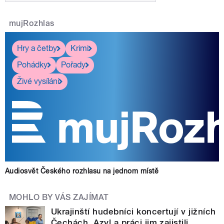
mujRozhlas
Hry a četby
Krimi
Pohádky
Pořady
Živé vysílání
Audiosvět Českého rozhlasu na jednom místě
MOHLO BY VÁS ZAJÍMAT
Ukrajinští hudebníci koncertují v jižních
Čechách. Azyl a práci jim zajistili