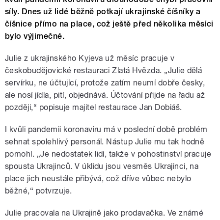
síly. Dnes už lidé běžně potkají ukrajinské číšníky a
číšnice přímo na place, což ještě před několika měsíci
bylo výjimečné.
Julie z ukrajinského Kyjeva už měsíc pracuje v
českobudějovické restauraci Zlatá Hvězda. „Julie dělá
servírku, ne účtující, protože zatím neumí dobře česky,
ale nosí jídla, pití, objednává. Účtování přijde na řadu až
později,“ popisuje majitel restaurace Jan Dobiáš.
I kvůli pandemii koronaviru má v poslední době problém
sehnat spolehlivý personál. Nástup Julie mu tak hodně
pomohl. „Je nedostatek lidí, takže v pohostinství pracuje
spousta Ukrajinců. V úklidu jsou vesměs Ukrajinci, na
place jich neustále přibývá, což dříve vůbec nebylo
běžné,“ potvrzuje.
Julie pracovala na Ukrajině jako prodavačka. Ve známé