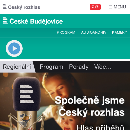
Přejít k hlavnímu obsahu
MENU
ŽIVĚ
PROGRAM
AUDIOARCHIV
KAMERY
Regionální
Program
Pořady
Více
…