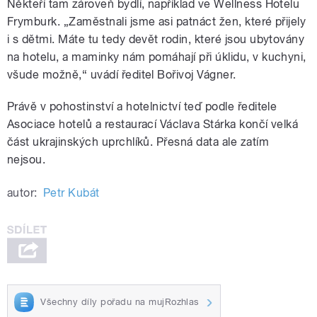
Někteří tam zároveň bydlí, například ve Wellness Hotelu
Frymburk. „Zaměstnali jsme asi patnáct žen, které přijely
i s dětmi. Máte tu tedy devět rodin, které jsou ubytovány
na hotelu, a maminky nám pomáhají při úklidu, v kuchyni,
všude možně,“ uvádí ředitel Bořivoj Vágner.
Právě v pohostinství a hotelnictví teď podle ředitele
Asociace hotelů a restaurací Václava Stárka končí velká
část ukrajinských uprchlíků. Přesná data ale zatím
nejsou.
autor:
Petr Kubát
Všechny díly pořadu na mujRozhlas