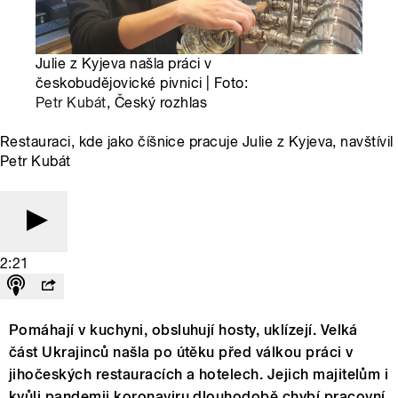
Julie z Kyjeva našla práci v
českobudějovické pivnici | Foto:
Petr Kubát
, Český rozhlas
Restauraci, kde jako číšnice pracuje Julie z Kyjeva, navštívil
Petr Kubát
2:21
Pomáhají v kuchyni, obsluhují hosty, uklízejí. Velká
část Ukrajinců našla po útěku před válkou práci v
jihočeských restauracích a hotelech. Jejich majitelům i
kvůli pandemii koronaviru dlouhodobě chybí pracovní