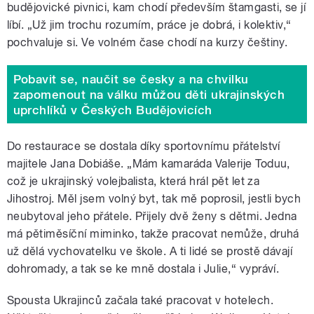
budějovické pivnici, kam chodí především štamgasti, se jí
líbí. „Už jim trochu rozumím, práce je dobrá, i kolektiv,“
pochvaluje si. Ve volném čase chodí na kurzy češtiny.
Pobavit se, naučit se česky a na chvilku
zapomenout na válku můžou děti ukrajinských
uprchlíků v Českých Budějovicích
Do restaurace se dostala díky sportovnímu přátelství
majitele Jana Dobiáše. „Mám kamaráda Valerije Toduu,
což je ukrajinský volejbalista, která hrál pět let za
Jihostroj. Měl jsem volný byt, tak mě poprosil, jestli bych
neubytoval jeho přátele. Přijely dvě ženy s dětmi. Jedna
má pětiměsíční miminko, takže pracovat nemůže, druhá
už dělá vychovatelku ve škole. A ti lidé se prostě dávají
dohromady, a tak se ke mně dostala i Julie,“ vypráví.
Spousta Ukrajinců začala také pracovat v hotelech.