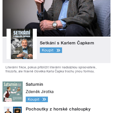
Setkání s Karlem Čapkem
Koupit
Literární fikce, pokus přiblížit literární nadsázkou spisovatele,
filozofa, ale hlavně člověka Karla Čapka trochu jinou formou.
Saturnin
Zdeněk Jirotka
Koupit
Pochoutky z horské chaloupky