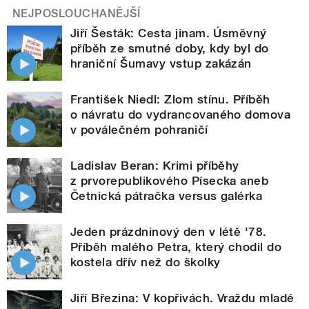
NEJPOSLOUCHANĚJŠÍ
Jiří Šesták: Cesta jinam. Úsměvný
příběh ze smutné doby, kdy byl do
hraniční Šumavy vstup zakázán
František Niedl: Zlom stínu. Příběh
o návratu do vydrancovaného domova
v poválečném pohraničí
Ladislav Beran: Krimi příběhy
z prvorepublikového Písecka aneb
Četnická pátračka versus galérka
Jeden prázdninový den v létě '78.
Příběh malého Petra, který chodil do
kostela dřív než do školky
Jiří Březina: V kopřivách. Vraždu mladé