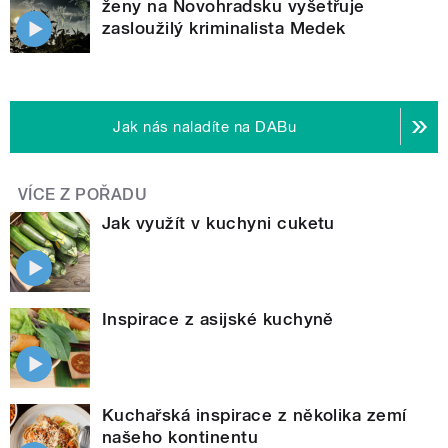
ženy na Novohradsku vyšetřuje
zasloužilý kriminalista Medek
Jak nás naladíte na DABu
VÍCE Z POŘADU
Jak využít v kuchyni cuketu
Inspirace z asijské kuchyně
Kuchařská inspirace z několika zemí
našeho kontinentu