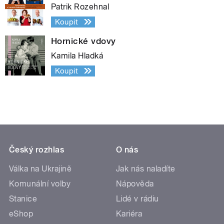
Patrik Rozehnal
Koupit
Hornické vdovy
Kamila Hladká
Koupit
Český rozhlas
O nás
Válka na Ukrajině
Jak nás naladíte
Komunální volby
Nápověda
Stanice
Lidé v rádiu
eShop
Kariéra