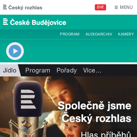
Přejít k hlavnímu obsahu
MENU
ŽIVĚ
PROGRAM
AUDIOARCHIV
KAMERY
Jídlo
Program
Pořady
Více
…