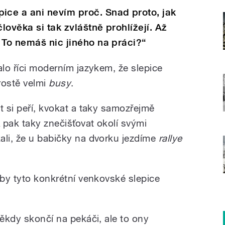
ce a ani nevím proč. Snad proto, jak
lověka si tak zvláštně prohlížejí. Až
 To nemáš nic jiného na práci?“
alo říci moderním jazykem, že slepice
rostě velmi
busy
.
t si peří, kvokat a taky samozřejmě
A pak taky znečišťovat okolí svými
ali, že u babičky na dvorku jezdíme
rallye
 by tyto konkrétní venkovské slepice
někdy skončí na pekáči, ale to ony