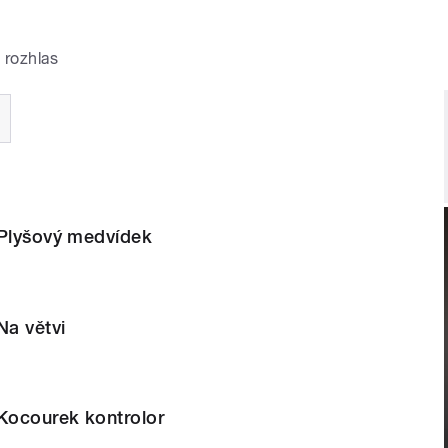
 rozhlas
 Plyšový medvídek
Na větvi
 Kocourek kontrolor