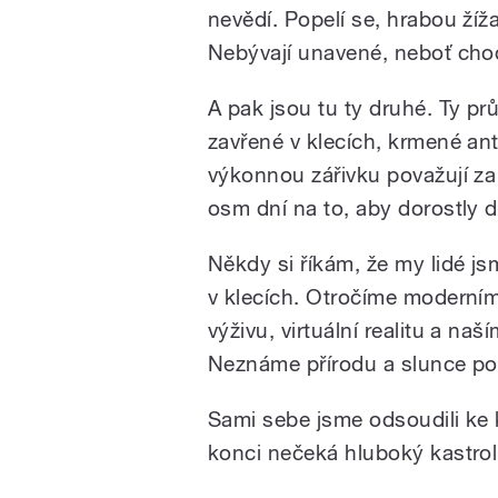
nevědí. Popelí se, hrabou žížal
Nebývají unavené, neboť chod
A pak jsou tu ty druhé. Ty p
zavřené v klecích, krmené anti
výkonnou zářivku považují za 
osm dní na to, aby dorostly d
Někdy si říkám, že my lidé j
v klecích. Otročíme moderní
výživu, virtuální realitu a na
Neznáme přírodu a slunce pov
Sami sebe jsme odsoudili ke
konci nečeká hluboký kastrol, 