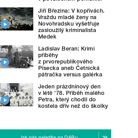
Jiří Březina: V kopřivách.
Vraždu mladé ženy na
Novohradsku vyšetřuje
zasloužilý kriminalista
Medek
Ladislav Beran: Krimi
příběhy
z prvorepublikového
Písecka aneb Četnická
pátračka versus galérka
Jeden prázdninový den
v létě '78. Příběh malého
Petra, který chodil do
kostela dřív než do školky
Jak nás naladíte na DABu