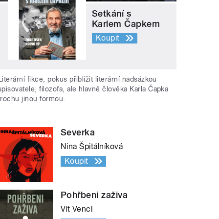
Setkání s
Karlem Čapkem
Koupit
Literární fikce, pokus přiblížit literární nadsázkou
spisovatele, filozofa, ale hlavně člověka Karla Čapka
trochu jinou formou.
Severka
Nina Špitálníková
Koupit
Pohřbeni zaživa
Vít Vencl