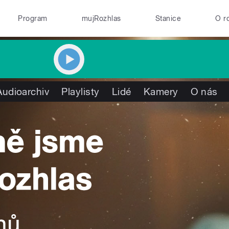
Program
mujRozhlas
Stanice
O r
Audioarchiv
Playlisty
Lidé
Kamery
O nás