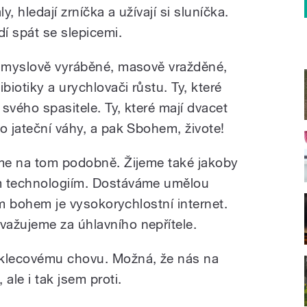
y, hledají zrníčka a užívají si sluníčka.
í spát se slepicemi.
růmyslově vyráběné, masově vražděné,
biotiky a urychlovači růstu. Ty, které
svého spasitele. Ty, které mají dvacet
o jateční váhy, a pak Sbohem, živote!
sme na tom podobně. Žijeme také jakoby
m technologiím. Dostáváme umělou
ším bohem je vysokorychlostní internet.
ažujeme za úhlavního nepřítele.
 klecovému chovu. Možná, že nás na
ale i tak jsem proti.