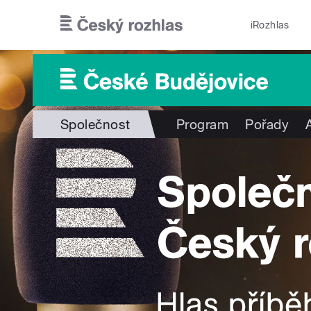
Přejít k hlavnímu obsahu
iRozhlas
Společnost
Program
Pořady