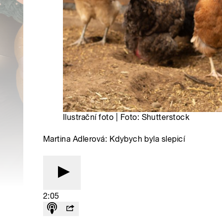
Ilustrační foto | Foto: Shutterstock
Martina Adlerová: Kdybych byla slepicí
2:05