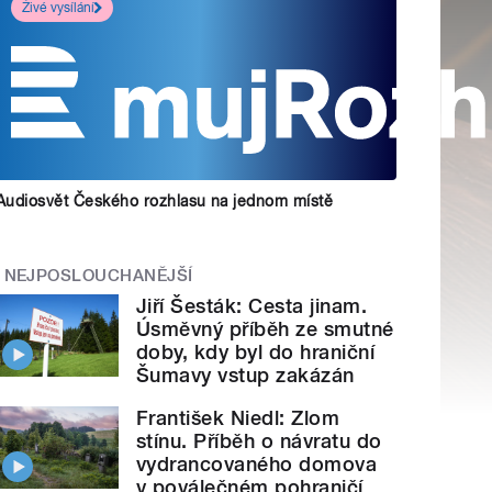
Živé vysílání
Audiosvět Českého rozhlasu na jednom místě
NEJPOSLOUCHANĚJŠÍ
Jiří Šesták: Cesta jinam.
Úsměvný příběh ze smutné
doby, kdy byl do hraniční
Šumavy vstup zakázán
František Niedl: Zlom
stínu. Příběh o návratu do
vydrancovaného domova
v poválečném pohraničí