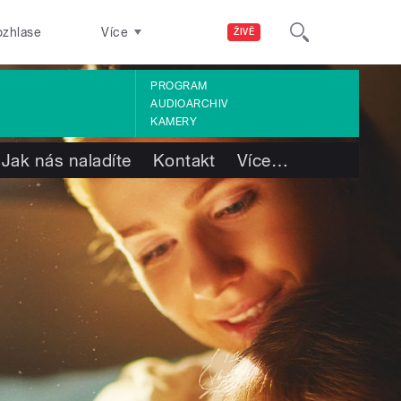
ozhlase
Více
ŽIVĚ
PROGRAM
AUDIOARCHIV
KAMERY
Jak nás naladíte
Kontakt
Více
…