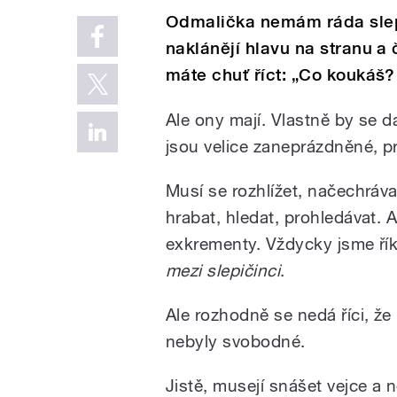
Odmalička nemám ráda slepi
naklánějí hlavu na stranu a č
máte chuť říct: „Co koukáš?
Ale ony mají. Vlastně by se d
jsou velice zaneprázdněné, p
Musí se rozhlížet, načechráva
hrabat, hledat, prohledávat. 
exkrementy. Vždycky jsme řík
mezi slepičinci
.
Ale rozhodně se nedá říci, že
nebyly svobodné.
Jistě, musejí snášet vejce a 