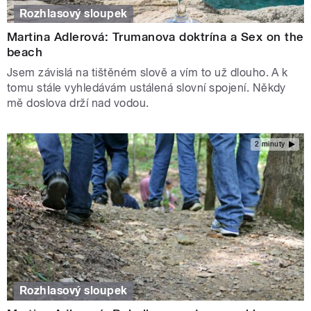
Rozhlasový sloupek
Martina Adlerová: Trumanova doktrína a Sex on the
beach
Jsem závislá na tištěném slově a vím to už dlouho. A k
tomu stále vyhledávám ustálená slovní spojení. Někdy
mě doslova drží nad vodou.
2 minuty
Rozhlasový sloupek