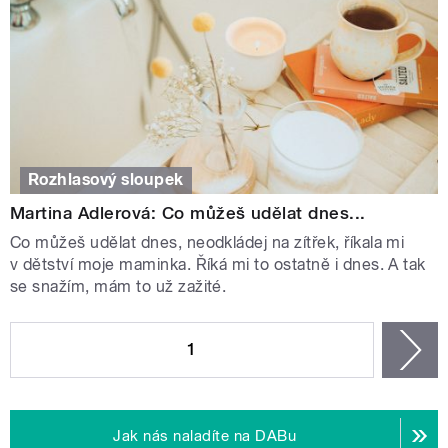
Rozhlasový sloupek
Martina Adlerová: Co můžeš udělat dnes...
Co můžeš udělat dnes, neodkládej na zítřek, říkala mi
v dětství moje maminka. Říká mi to ostatně i dnes. A tak
se snažím, mám to už zažité.
STRÁNKY
1
n
Jak nás naladíte na DABu