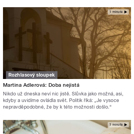
1 minuta
Rozhlasový sloupek
Martina Adlerová: Doba nejistá
Nikdo už dneska neví nic jistě. Slůvka jako možná, asi,
kdyby a uvidíme ovládla svět. Politik říká: „Je vysoce
nepravděpodobné, že by k této možnosti došlo.“
1 minuta