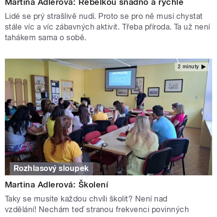
Martina Adlerová: Rebelkou snadno a rychle
Lidé se prý strašlivě nudí. Proto se pro ně musí chystat
stále víc a víc zábavných aktivit. Třeba příroda. Ta už není
tahákem sama o sobě.
2 minuty
Rozhlasový sloupek
Martina Adlerová: Školení
Taky se musíte každou chvíli školit? Není nad
vzdělání! Nechám teď stranou frekvenci povinných