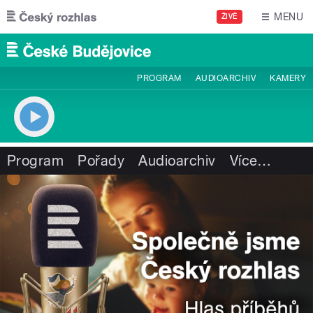
Přejít k hlavnímu obsahu
MENU
ŽIVĚ
PROGRAM
AUDIOARCHIV
KAMERY
Program
Pořady
Audioarchiv
Více
…