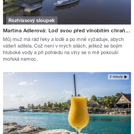
Rozhlasový sloupek
Martina Adlerová: Loď svou před vlnobitím chraň...
Můj muž má rád řeky a lodě a po mně vyžaduje, abych
vášeň sdílela. Což není v mých silách, jelikož se bojím
hluboké vody a při pohledu na vlny se o mě pokouší
mořská nemoc.
2 minuty