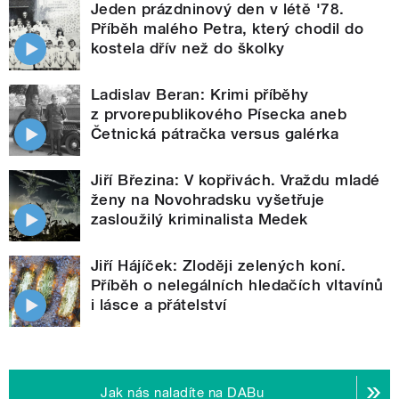
Jeden prázdninový den v létě '78.
Příběh malého Petra, který chodil do
kostela dřív než do školky
Ladislav Beran: Krimi příběhy
z prvorepublikového Písecka aneb
Četnická pátračka versus galérka
Jiří Březina: V kopřivách. Vraždu mladé
ženy na Novohradsku vyšetřuje
zasloužilý kriminalista Medek
Jiří Hájíček: Zloději zelených koní.
Příběh o nelegálních hledačích vltavínů
i lásce a přátelství
Jak nás naladíte na DABu