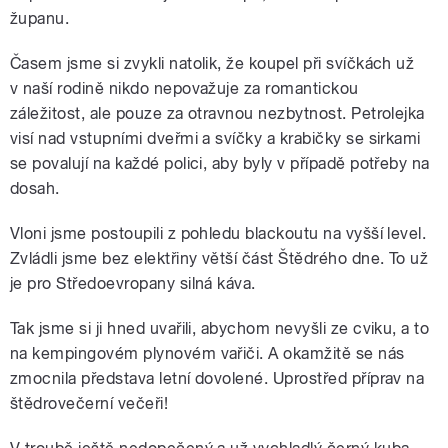
županu.
Časem jsme si zvykli natolik, že koupel při svíčkách už
v naší rodině nikdo nepovažuje za romantickou
záležitost, ale pouze za otravnou nezbytnost. Petrolejka
visí nad vstupními dveřmi a svíčky a krabičky se sirkami
se povalují na každé polici, aby byly v případě potřeby na
dosah.
Vloni jsme postoupili z pohledu blackoutu na vyšší level.
Zvládli jsme bez elektřiny větší část Štědrého dne. To už
je pro Středoevropany silná káva.
Tak jsme si ji hned uvařili, abychom nevyšli ze cviku, a to
na kempingovém plynovém vařiči. A okamžitě se nás
zmocnila představa letní dovolené. Uprostřed příprav na
štědrovečerní večeři!