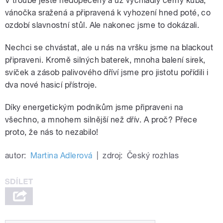
V troubě ještě nedopečený a už vychladlý černý kuba,
vánočka sražená a připravená k vyhození hned poté, co
ozdobí slavnostní stůl. Ale nakonec jsme to dokázali.
Nechci se chvástat, ale u nás na vršku jsme na blackout
připraveni. Kromě silných baterek, mnoha balení sirek,
svíček a zásob palivového dříví jsme pro jistotu pořídili i
dva nové hasicí přístroje.
Díky energetickým podnikům jsme připraveni na
všechno, a mnohem silnější než dřív. A proč? Přece
proto, že nás to nezabilo!
autor:
Martina Adlerová
|
zdroj:
Český rozhlas