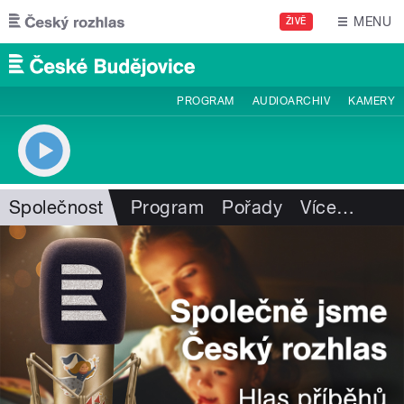
Přejít k hlavnímu obsahu
MENU
ŽIVĚ
PROGRAM
AUDIOARCHIV
KAMERY
Společnost
Program
Pořady
Více
…