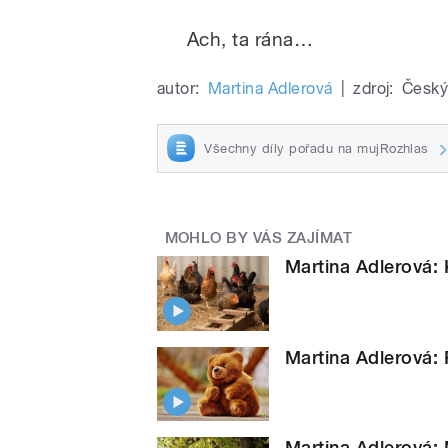
Ach, ta rána…
autor:
Martina Adlerová
|
zdroj:
Český
Všechny díly pořadu na mujRozhlas
MOHLO BY VÁS ZAJÍMAT
Martina Adlerová: 
Martina Adlerová:
Martina Adlerová: 