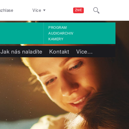
ozhlase
Více
ŽIVĚ
PROGRAM
AUDIOARCHIV
KAMERY
Jak nás naladíte
Kontakt
Více
…