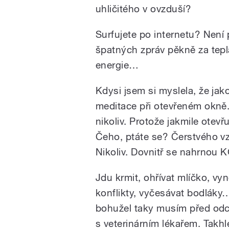
uhličitého v ovzduší?
Surfujete po internetu? Není 
špatných zpráv pěkně za tepl
energie…
Kdysi jsem si myslela, že jak
meditace při otevřeném okně.
nikoliv. Protože jakmile otevřu
Čeho, ptáte se? Čerstvého v
Nikoliv. Dovnitř se nahrnou
Jdu krmit, ohřívat mlíčko, vyn
konflikty, vyčesávat bodláky…
bohužel taky musím před odc
s veterinárním lékařem. Takhl