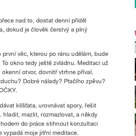
přece nad to, dostat denní příděl
a, dokud je člověk čerstvý a plný
o první věc, kterou po ránu udělám, bude
 To okno tedy ještě zvládnu. Meditaci už
 okenní otvor, dovnitř vtrhne příval.
zduchu? Dobré nálady? Ptačího zpěvu?
 KOČKY.
dávat klíšťata, urovnávat spory, řešit
 hladit, mazlit, rozmazlovat, a někdy
hodem do práce stihnout konzultaci
e vypadá moje jitřní meditace.