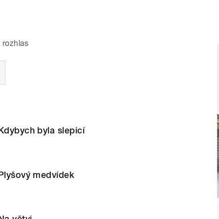
 rozhlas
Kdybych byla slepicí
 Plyšový medvídek
Na větvi