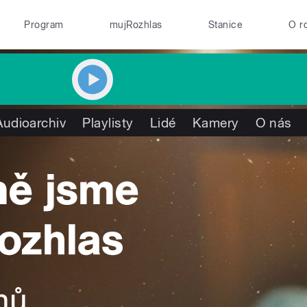
Program
mujRozhlas
Stanice
O r
Audioarchiv
Playlisty
Lidé
Kamery
O nás