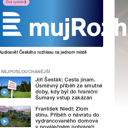
Živé vysílání
Audiosvět Českého rozhlasu na jednom místě
NEJPOSLOUCHANĚJŠÍ
Jiří Šesták: Cesta jinam.
Úsměvný příběh ze smutné
doby, kdy byl do hraniční
Šumavy vstup zakázán
František Niedl: Zlom
stínu. Příběh o návratu do
vydrancovaného domova
v poválečném pohraničí