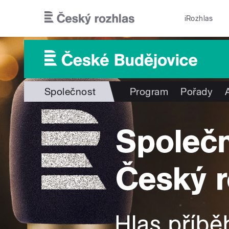
Přejít k hlavnímu obsahu
iRozhlas
Společnost
Program
Pořady