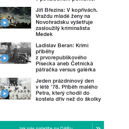
Jiří Březina: V kopřivách.
Vraždu mladé ženy na
Novohradsku vyšetřuje
zasloužilý kriminalista
Medek
Ladislav Beran: Krimi
příběhy
z prvorepublikového
Písecka aneb Četnická
pátračka versus galérka
Jeden prázdninový den
v létě '78. Příběh malého
Petra, který chodil do
kostela dřív než do školky
Jak nás naladíte na DABu