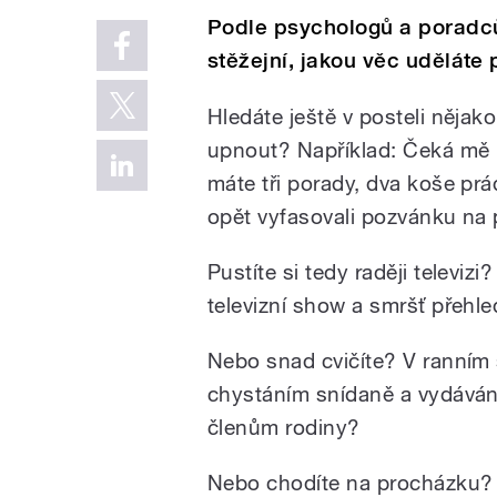
Podle psychologů a poradců 
stěžejní, jakou věc uděláte 
Hledáte ještě v posteli nějak
upnout? Například: Čeká mě 
máte tři porady, dva koše pr
opět vyfasovali pozvánku na 
Pustíte si tedy raději televiz
televizní show a smršť přeh
Nebo snad cvičíte? V ranním
chystáním snídaně a vydáván
členům rodiny?
Nebo chodíte na procházku? 