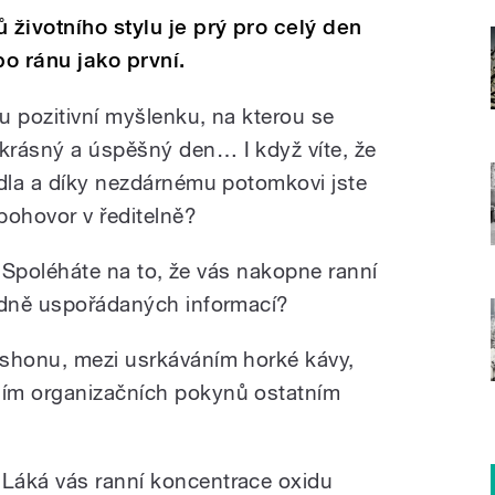
životního stylu je prý pro celý den
po ránu jako první.
ou pozitivní myšlenku, na kterou se
krásný a úspěšný den… I když víte, že
ádla a díky nezdárnému potomkovi jste
pohovor v ředitelně?
i? Spoléháte na to, že vás nakopne ranní
ledně uspořádaných informací?
 shonu, mezi usrkáváním horké kávy,
ím organizačních pokynů ostatním
Láká vás ranní koncentrace oxidu