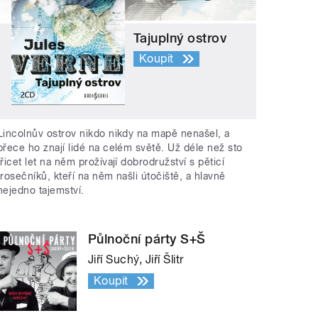
Tajuplný ostrov
Koupit
Lincolnův ostrov nikdo nikdy na mapě nenašel, a
přece ho znají lidé na celém světě. Už déle než sto
třicet let na něm prožívají dobrodružství s pěticí
trosečníků, kteří na něm našli útočiště, a hlavně
nejedno tajemství.
Půlnoční párty S+Š
Jiří Suchý, Jiří Šlitr
Koupit