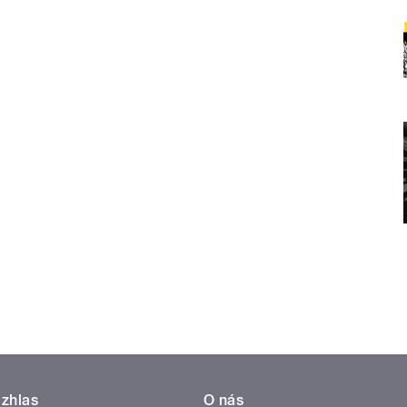
zhlas
O nás