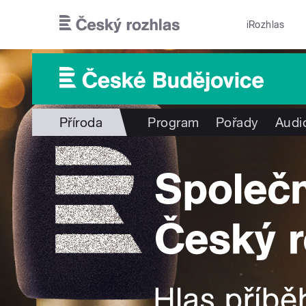
Přejít k hlavnímu obsahu
iRozhlas
Příroda
Program
Pořady
Audi