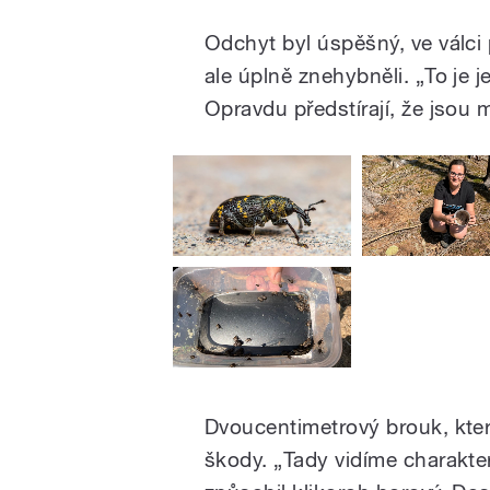
Odchyt byl úspěšný, ve válci 
ale úplně znehybněli. „To je j
Opravdu předstírají, že jsou 
Dvoucentimetrový brouk, kter
škody. „Tady vidíme charakter