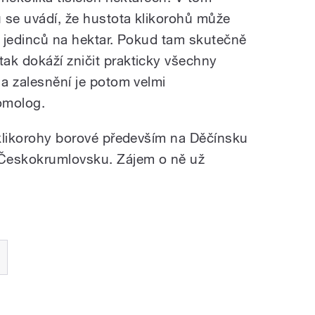
 se uvádí, že hustota klikorohů může
c jedinců na hektar. Pokud tam skutečně
ak dokáží zničit prakticky všechny
 a zalesnění je potom velmi
omolog.
a klikorohy borové především na Děčínsku
a Českokrumlovsku. Zájem o ně už