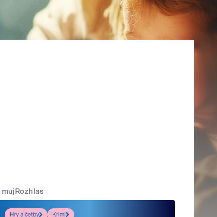
mujRozhlas
Hry a četby
Krimi