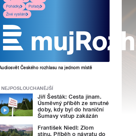
Pohádky
Pořady
Živé vysílání
Audiosvět Českého rozhlasu na jednom místě
NEJPOSLOUCHANĚJŠÍ
Jiří Šesták: Cesta jinam.
Úsměvný příběh ze smutné
doby, kdy byl do hraniční
Šumavy vstup zakázán
František Niedl: Zlom
stínu. Příběh o návratu do