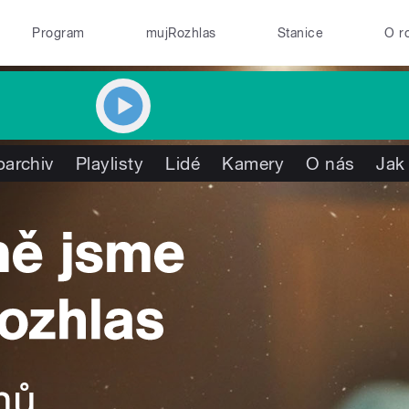
Program
mujRozhlas
Stanice
O r
oarchiv
Playlisty
Lidé
Kamery
O nás
Jak