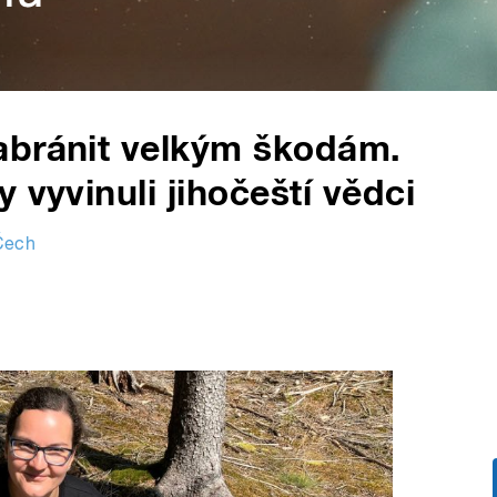
abránit velkým škodám.
 vyvinuli jihočeští vědci
 Čech