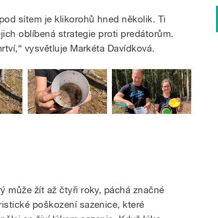
pod sítem je klikorohů hned několik. Ti
ejich oblíbená strategie proti predátorům.
mrtví,“ vysvětluje Markéta Davídková.
ý může žít až čtyři roky, páchá značné
istické poškození sazenice, které