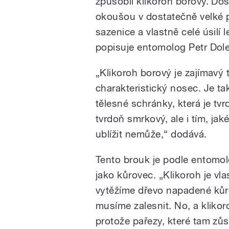
způsobil klikoroh borový. Dos
okoušou v dostatečně velké 
sazenice a vlastně celé úsilí 
popisuje entomolog Petr Dole
„Klikoroh borový je zajímavý 
charakteristický nosec. Je t
tělesné schránky, která je t
tvrdoň smrkový, ale i tím, ja
ublížit nemůže,“ dodává.
Tento brouk je podle entomo
jako kůrovec. „Klikoroh je v
vytěžíme dřevo napadené kůr
musíme zalesnit. No, a klikoro
protože pařezy, které tam zů