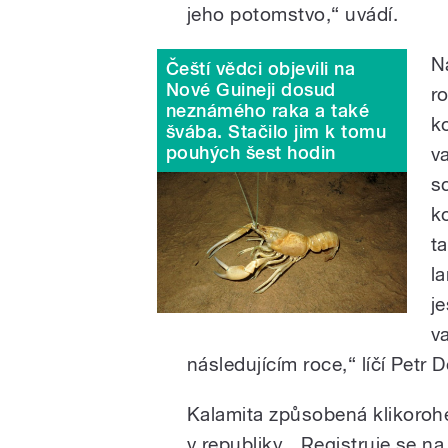
jeho potomstvo,“ uvádí.
N
Čeští vědci objevili na
Nové Guineji dosud
r
neznámého raka a také
k
švába. Stačilo jim k tomu
pouhých šest hodin
v
s
k
t
la
j
v
následujícím roce,“ líčí Petr D
Kalamita způsobená klikoroh
v republiky. „Registruje se na