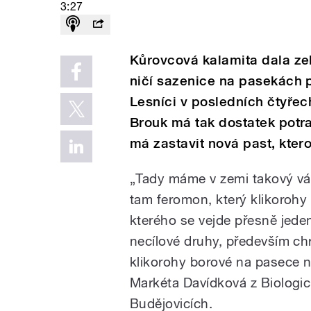
3:27
Kůrovcová kalamita dala ze
ničí sazenice na pasekách 
Lesníci v posledních čtyřec
Brouk má tak dostatek potra
má zastavit nová past, ktero
„Tady máme v zemi takový vál
tam feromon, který klikorohy 
kterého se vejde přesně jede
necílové druhy, především ch
klikorohy borové na pasece
Markéta Davídková z Biologi
Budějovicích.