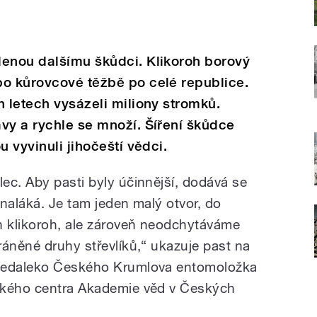
lenou dalšímu škůdci. Klikoroh borový
po kůrovcové těžbě po celé republice.
h letech vysázeli miliony stromků.
vy a rychle se množí. Šíření škůdce
u vyvinuli jihočeští vědci.
ec. Aby pasti byly účinnější, dodává se
naláká. Je tam jeden malý otvor, do
n klikoroh, ale zároveň neodchytáváme
ráněné druhy střevlíků,“ ukazuje past na
 nedaleko Českého Krumlova entomoložka
ckého centra Akademie věd v Českých