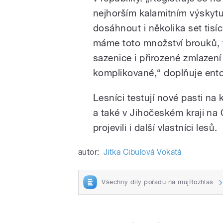
nejhorším kalamitním výskytu
dosáhnout i několika set tisí
máme toto množství brouků, t
sazenice i přirozené zmlazení
komplikované,“ doplňuje ent
Lesníci testují nové pasti n
a také v Jihočeském kraji n
projevili i další vlastníci lesů.
autor:
Jitka Cibulová Vokatá
Všechny díly pořadu na mujRozhlas