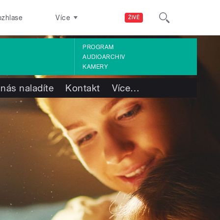
ozhlase
Více
ŽIVĚ
PROGRAM
AUDIOARCHIV
KAMERY
 nás naladíte
Kontakt
Více
…