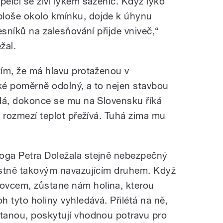
pělci se živí lýkem sazenic. Když lýko
ploše okolo kmínku, dojde k úhynu
lesníků na zalesňování přijde vniveč,“
žal.
tím, že má hlavu protaženou v
aké poměrně odolný, a to nejen stavbou
vrdá, dokonce se mu na Slovensku říká
ké rozmezí teplot přežívá. Tuhá zima mu
loga Petra Doležala stejně nebezpečný
lastně takovým navazujícím druhem. Když
ovcem, zůstane nám holina, kterou
h tyto holiny vyhledává. Přilétá na ně,
stanou, poskytují vhodnou potravu pro