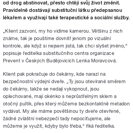
od drog abstinovat, přesto chtějí svůj život změnit.
Pravidelně dostávají substituční látku předepsanou
lékařem a využívají také terapeutické a sociální služby.
„Klient zazvoní, my ho vidíme kamerou. Většinu z nich
známe, tak je pouštíme dovnitř jenom po vizuální
kontrole, ale když si nejsem jistá, tak chci slyšet jméno,“
popisuje ředitelka substitučního centra organizace
Prevent v Českých Budějovicích Lenka Moravcová.
Klient pak pokračuje do čekárny, kde narazí na
bezpečnostní výdejní dveře. „Ty jsou otevírané směrem
do čekárny, takže se nedají vykopnout, jsou
oplechované, mají okénko s neprůstřelným sklem a
otočný pultík, přes který můžeme bezkontaktně metadon
vydávat. My ale máme povětšinou ty dveře otevřené,
žádné zvláštní nebezpečí tady nepociťujeme, ale
můžeme je využít, kdyby bylo třeba,“ říká ředitelka.