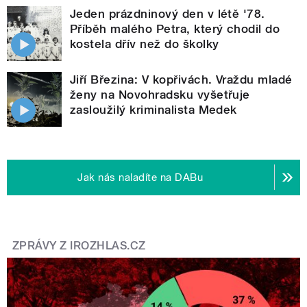
Jeden prázdninový den v létě '78.
Příběh malého Petra, který chodil do
kostela dřív než do školky
Jiří Březina: V kopřivách. Vraždu mladé
ženy na Novohradsku vyšetřuje
zasloužilý kriminalista Medek
Jak nás naladíte na DABu
ZPRÁVY Z IROZHLAS.CZ