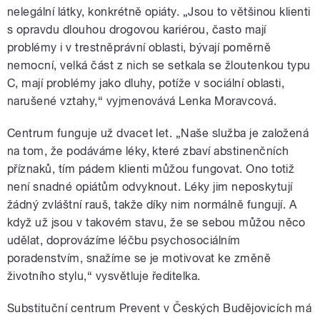
nelegální látky, konkrétně opiáty. „Jsou to většinou klienti
s opravdu dlouhou drogovou kariérou, často mají
problémy i v trestněprávní oblasti, bývají poměrně
nemocní, velká část z nich se setkala se žloutenkou typu
C, mají problémy jako dluhy, potíže v sociální oblasti,
narušené vztahy,“ vyjmenovává Lenka Moravcová.
Centrum funguje už dvacet let. „Naše služba je založená
na tom, že podáváme léky, které zbaví abstinenčních
příznaků, tím pádem klienti můžou fungovat. Ono totiž
není snadné opiátům odvyknout. Léky jim neposkytují
žádný zvláštní rauš, takže díky nim normálně fungují. A
když už jsou v takovém stavu, že se sebou můžou něco
udělat, doprovázíme léčbu psychosociálním
poradenstvím, snažíme se je motivovat ke změně
životního stylu,“ vysvětluje ředitelka.
Substituční centrum Prevent v Českých Budějovicích má