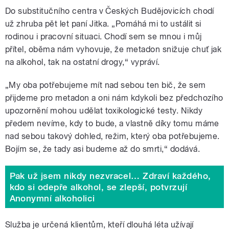
Do substitučního centra v Českých Budějovicích chodí
už zhruba pět let paní Jitka. „Pomáhá mi to ustálit si
rodinou i pracovní situaci. Chodí sem se mnou i můj
přítel, oběma nám vyhovuje, že metadon snižuje chuť jak
na alkohol, tak na ostatní drogy,“ vypráví.
„My oba potřebujeme mít nad sebou ten bič, že sem
přijdeme pro metadon a oni nám kdykoli bez předchozího
upozornění mohou udělat toxikologické testy. Nikdy
předem nevíme, kdy to bude, a vlastně díky tomu máme
nad sebou takový dohled, režim, který oba potřebujeme.
Bojím se, že tady asi budeme až do smrti,“ dodává.
Pak už jsem nikdy nezvracel… Zdraví každého,
kdo si odepře alkohol, se zlepší, potvrzují
Anonymní alkoholici
Služba je určená klientům, kteří dlouhá léta užívají