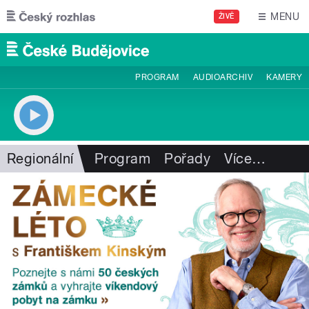
Přejít k hlavnímu obsahu
MENU
ŽIVĚ
PROGRAM
AUDIOARCHIV
KAMERY
Regionální
Program
Pořady
Více
…