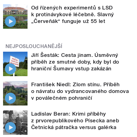
Od řízených experimentů s LSD
k protinávykové léčebně. Slavný
„Červeňák“ funguje už 55 let
NEJPOSLOUCHANĚJŠÍ
Jiří Šesták: Cesta jinam. Úsměvný
příběh ze smutné doby, kdy byl do
hraniční Šumavy vstup zakázán
František Niedl: Zlom stínu. Příběh
o návratu do vydrancovaného domova
v poválečném pohraničí
Ladislav Beran: Krimi příběhy
z prvorepublikového Písecka aneb
Četnická pátračka versus galérka