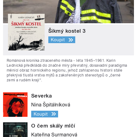
Šikmý kostel 3
Koupit
Románová kronika ztraceného města - léta 1945–1961. Karin
Lednická předkládá do značné míry převratný, dosavadní paradigma
měnící obraz hornického regionu, jehož zahlazenou historii stále
překrývá tlustá vrstva mýtů a zakořeněných stereotypů o „černé
zemi a rudém kraji“.
Severka
Nina Špitálníková
Koupit
O čem skály mlčí
Kateřina Surmanová