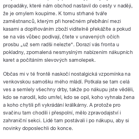
propadáky, které nám obchod nastavil do cesty v naději,
že je omylem koupíme. K tomu strhané tváře
zaměstnanců, kterým při horečném přebíhání mezi
kasami a doplňováním zboží viditelně překážíte a pokud
se na vás vůbec podívají, čtete v unavených očích
prosbu „už sem radši nelezte“. Dorazí vás fronta u
pokladny, zpomalená nesmyslným nabízením nákupních
karet a počítáním slevových samolepek.
Občas mi v té frontě naskočí nostalgická vzpomínka na
venkovskou samošku mého mládí. Potkala se tam celá
ves a semlely všechny drby, takže po nákupu jste věděli,
kdo se narodil, kdo umřel, kdo se opil, koho vyhnala žena
a koho chytili při vykrádání králíkárny. A protože pro
svačinu tam chodili i přespolní, mělo zpravodajství i
zahraniční sekci. Lidé tam postávali i po nákupu, aby si
novinky doposlechli do konce.