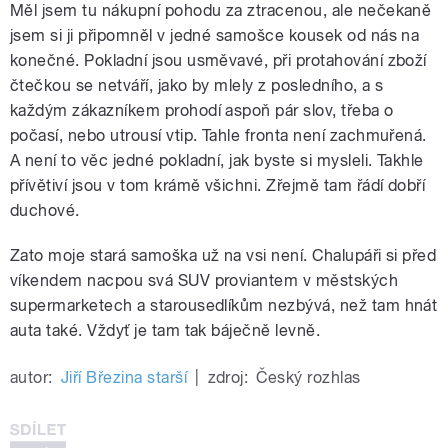
Měl jsem tu nákupní pohodu za ztracenou, ale nečekaně
jsem si ji připomněl v jedné samošce kousek od nás na
konečné. Pokladní jsou usměvavé, při protahování zboží
čtečkou se netváří, jako by mlely z posledního, a s
každým zákazníkem prohodí aspoň pár slov, třeba o
počasí, nebo utrousí vtip. Tahle fronta není zachmuřená.
A není to věc jedné pokladní, jak byste si mysleli. Takhle
přívětiví jsou v tom krámě všichni. Zřejmě tam řádí dobří
duchové.
Zato moje stará samoška už na vsi není. Chalupáři si před
víkendem nacpou svá SUV proviantem v městských
supermarketech a starousedlíkům nezbývá, než tam hnát
auta také. Vždyť je tam tak báječně levně.
autor:
Jiří Březina starší
|
zdroj:
Český rozhlas