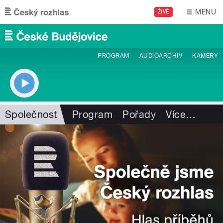
Přejít k hlavnímu obsahu
MENU
ŽIVĚ
PROGRAM
AUDIOARCHIV
KAMERY
Společnost
Program
Pořady
Více
…