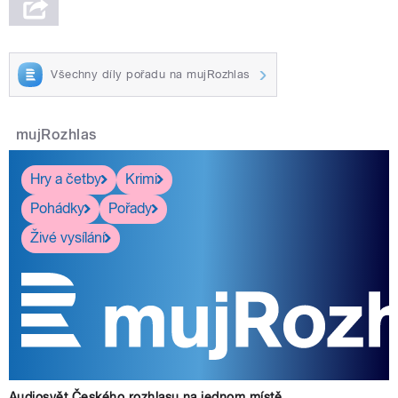
Všechny díly pořadu na mujRozhlas
mujRozhlas
Hry a četby
Krimi
Pohádky
Pořady
Živé vysílání
Audiosvět Českého rozhlasu na jednom místě