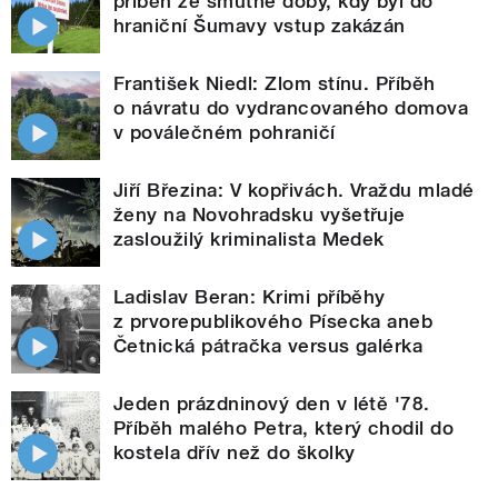
příběh ze smutné doby, kdy byl do
hraniční Šumavy vstup zakázán
František Niedl: Zlom stínu. Příběh
o návratu do vydrancovaného domova
v poválečném pohraničí
Jiří Březina: V kopřivách. Vraždu mladé
ženy na Novohradsku vyšetřuje
zasloužilý kriminalista Medek
Ladislav Beran: Krimi příběhy
z prvorepublikového Písecka aneb
Četnická pátračka versus galérka
Jeden prázdninový den v létě '78.
Příběh malého Petra, který chodil do
kostela dřív než do školky