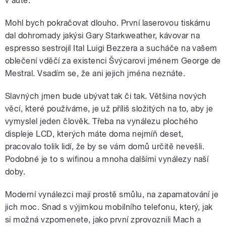
v autě.
Mohl bych pokračovat dlouho. První laserovou tiskárnu
dal dohromady jakýsi Gary Starkweather, kávovar na
espresso sestrojil Ital Luigi Bezzera a sucháče na vašem
oblečení vděčí za existenci Švýcarovi jménem George de
Mestral. Vsadím se, že ani jejich jména neznáte.
Slavných jmen bude ubývat tak či tak. Většina nových
věcí, které používáme, je už příliš složitých na to, aby je
vymyslel jeden člověk. Třeba na vynálezu plochého
displeje LCD, kterých máte doma nejmíň deset,
pracovalo tolik lidí, že by se vám domů určitě nevešli.
Podobné je to s wifinou a mnoha dalšími vynálezy naší
doby.
Moderní vynálezci mají prostě smůlu, na zapamatování je
jich moc. Snad s výjimkou mobilního telefonu, který, jak
si možná vzpomenete, jako první zprovoznili Mach a