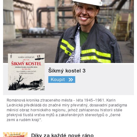
Šikmý kostel 3
Koupit
Románová kronika ztraceného města - léta 1945–1961. Karin
Lednická předkládá do značné míry převratný, dosavadní paradigma
měnící obraz hornického regionu, jehož zahlazenou historii stále
překrývá tlustá vrstva mýtů a zakořeněných stereotypů o „černé
zemi a rudém kraji“.
Díky za každé nové ráno