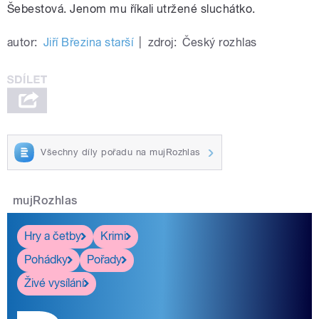
Šebestová. Jenom mu říkali utržené sluchátko.
autor:
Jiří Březina starší
|
zdroj:
Český rozhlas
Všechny díly pořadu na mujRozhlas
mujRozhlas
Hry a četby
Krimi
Pohádky
Pořady
Živé vysílání