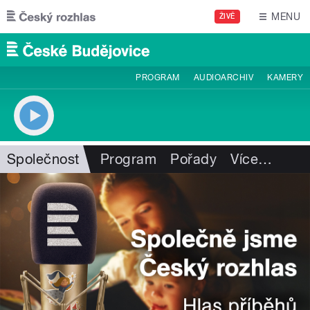
Přejít k hlavnímu obsahu
MENU
ŽIVĚ
PROGRAM
AUDIOARCHIV
KAMERY
Společnost
Program
Pořady
Více
…