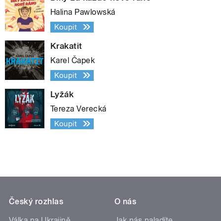
Halina Pawlowská
Koupit
Krakatit
Karel Čapek
Koupit
Lyžák
Tereza Verecká
Koupit
Český rozhlas
O nás
Válka na Ukrajině
Jak nás naladíte