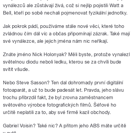
vynálezců ale zůstávají živá, což si nejlíp pojistili Watt a
Bell, kteří po sobě nechali pojmenovat fyzikální jednotky.
Jak pokrok pádí, používáme stále nové věci, které toho
zvládnou čím dál víc a občas připomínají zázrak. Také mají
své vynálezce, ale jejich jména nám nic neříkají.
Znáte jméno Nick Holonyak? Měli byste, protože vynalezl
světelnou diodu neboli ledku, kterou se za chvíli bude
svítit všude.
Nebo Steve Sasson? Ten dal dohromady první digitální
fotoaparát, a už to bude padesát let. Pravda, jeho slávu
trochu přibrzdil fakt, že byl zrovna zaměstnancem
světového výrobce fotografických filmů. Šéfové ho
určitě neplatili za to, aby své firmě kazil obchody.
Gabriel Voisin? Také nic? A přitom jeho ABS máte určitě