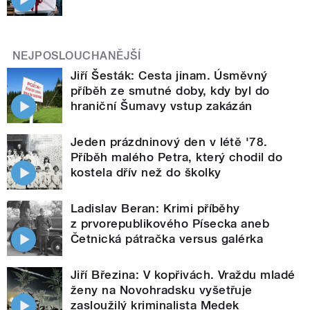
NEJPOSLOUCHANĚJŠÍ
Jiří Šesták: Cesta jinam. Úsměvný
příběh ze smutné doby, kdy byl do
hraniční Šumavy vstup zakázán
Jeden prázdninový den v létě '78.
Příběh malého Petra, který chodil do
kostela dřív než do školky
Ladislav Beran: Krimi příběhy
z prvorepublikového Písecka aneb
Četnická pátračka versus galérka
Jiří Březina: V kopřivách. Vraždu mladé
ženy na Novohradsku vyšetřuje
zasloužilý kriminalista Medek