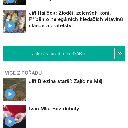
Jiří Hájíček: Zloději zelených koní.
Příběh o nelegálních hledačích vltavínů
i lásce a přátelství
Jak nás naladíte na DABu
VÍCE Z POŘADU
Jiří Březina starší: Zajíc na Máji
Ivan Mls: Bez debaty