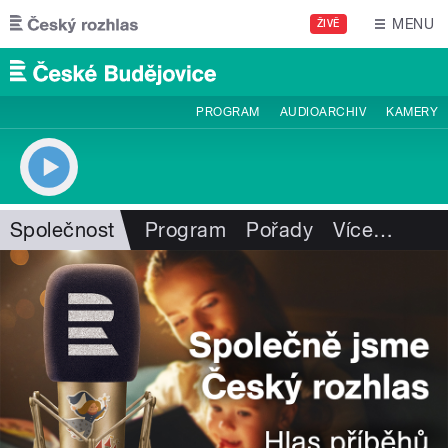
Přejít k hlavnímu obsahu
MENU
ŽIVĚ
PROGRAM
AUDIOARCHIV
KAMERY
Společnost
Program
Pořady
Více
…