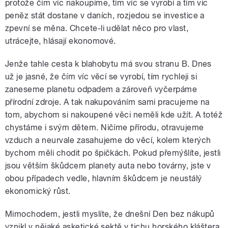
protože čím víc nakoupíme, tím víc se vyrobí a tím víc
peněz stát dostane v daních, rozjedou se investice a
zpevní se měna. Chcete-li udělat něco pro vlast,
utrácejte, hlásají ekonomové.
Jenže tahle cesta k blahobytu má svou stranu B. Dnes
už je jasné, že čím víc věcí se vyrobí, tím rychleji si
zaneseme planetu odpadem a zároveň vyčerpáme
přírodní zdroje. A tak nakupováním sami pracujeme na
tom, abychom si nakoupené věci neměli kde užít. A totéž
chystáme i svým dětem. Ničíme přírodu, otravujeme
vzduch a neurvale zasahujeme do věcí, kolem kterých
bychom měli chodit po špičkách. Pokud přemýšlíte, jestli
jsou větším škůdcem planety auta nebo továrny, jste v
obou případech vedle, hlavním škůdcem je neustálý
ekonomický růst.
Mimochodem, jestli myslíte, že dnešní Den bez nákupů
vznikl v nějaké asketické sektě v tichu horského kláštera,