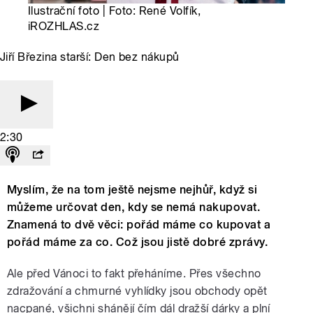
Ilustrační foto | Foto: René Volfík,
iROZHLAS.cz
Jiří Březina starší: Den bez nákupů
2:30
Myslím, že na tom ještě nejsme nejhůř, když si
můžeme určovat den, kdy se nemá nakupovat.
Znamená to dvě věci: pořád máme co kupovat a
pořád máme za co. Což jsou jistě dobré zprávy.
Ale před Vánoci to fakt přeháníme. Přes všechno
zdražování a chmurné vyhlídky jsou obchody opět
nacpané, všichni shánějí čím dál dražší dárky a plní