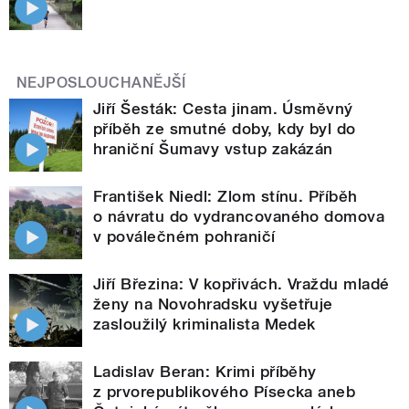
NEJPOSLOUCHANĚJŠÍ
Jiří Šesták: Cesta jinam. Úsměvný
příběh ze smutné doby, kdy byl do
hraniční Šumavy vstup zakázán
František Niedl: Zlom stínu. Příběh
o návratu do vydrancovaného domova
v poválečném pohraničí
Jiří Březina: V kopřivách. Vraždu mladé
ženy na Novohradsku vyšetřuje
zasloužilý kriminalista Medek
Ladislav Beran: Krimi příběhy
z prvorepublikového Písecka aneb