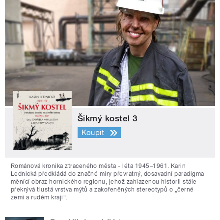
Šikmý kostel 3
Koupit
Románová kronika ztraceného města - léta 1945–1961. Karin
Lednická předkládá do značné míry převratný, dosavadní paradigma
měnící obraz hornického regionu, jehož zahlazenou historii stále
překrývá tlustá vrstva mýtů a zakořeněných stereotypů o „černé
zemi a rudém kraji“.