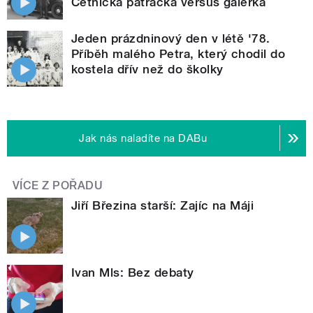
Četnická pátračka versus galérka
Jeden prázdninový den v létě '78.
Příběh malého Petra, který chodil do
kostela dřív než do školky
Jak nás naladíte na DABu
VÍCE Z POŘADU
Jiří Březina starší: Zajíc na Máji
Ivan Mls: Bez debaty