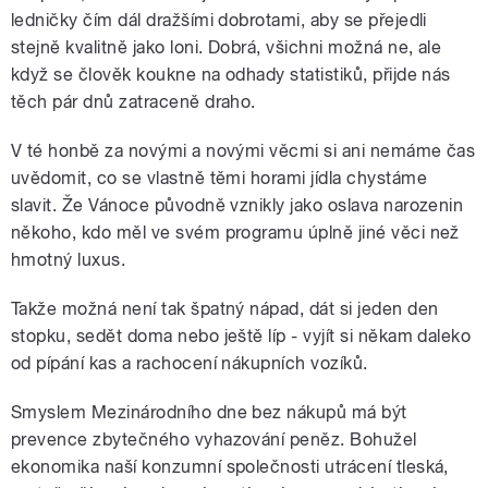
ledničky čím dál dražšími dobrotami, aby se přejedli
stejně kvalitně jako loni. Dobrá, všichni možná ne, ale
když se člověk koukne na odhady statistiků, přijde nás
těch pár dnů zatraceně draho.
V té honbě za novými a novými věcmi si ani nemáme čas
uvědomit, co se vlastně těmi horami jídla chystáme
slavit. Že Vánoce původně vznikly jako oslava narozenin
někoho, kdo měl ve svém programu úplně jiné věci než
hmotný luxus.
Takže možná není tak špatný nápad, dát si jeden den
stopku, sedět doma nebo ještě líp - vyjít si někam daleko
od pípání kas a rachocení nákupních vozíků.
Smyslem Mezinárodního dne bez nákupů má být
prevence zbytečného vyhazování peněz. Bohužel
ekonomika naší konzumní společnosti utrácení tleská,