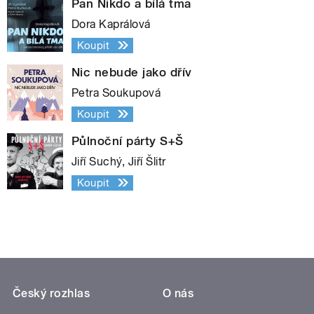
Pan Nikdo a bílá tma
Dora Kaprálová
Koupit
Nic nebude jako dřív
Petra Soukupová
Koupit
Půlnoční párty S+Š
Jiří Suchý, Jiří Šlitr
Koupit
Český rozhlas
O nás