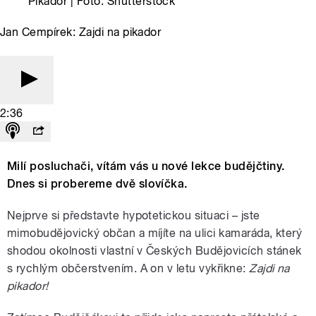
Pikador | Foto: Shutterstock
Jan Cempírek: Zajdi na pikador
2:36
Milí posluchači, vítám vás u nové lekce budějčtiny.
Dnes si probereme dvě slovíčka.
Nejprve si představte hypotetickou situaci – jste
mimobudějovický občan a míjíte na ulici kamaráda, který
shodou okolnosti vlastní v Českých Budějovicích stánek
s rychlým občerstvením. A on v letu vykřikne:
Zajdi na
pikador!