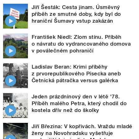
Jiří Šesták: Cesta jinam. Úsměvný
příběh ze smutné doby, kdy byl do
hraniční Šumavy vstup zakázán
František Niedl: Zlom stínu. Příběh
o návratu do vydrancovaného domova
v poválečném pohraničí
Ladislav Beran: Krimi příběhy
z prvorepublikového Písecka aneb
Četnická pátračka versus galérka
Jeden prázdninový den v létě '78.
Příběh malého Petra, který chodil do
kostela dřív než do školky
Jiří Březina: V kopřivách. Vraždu mladé
ženy na Novohradsku vyšetřuje