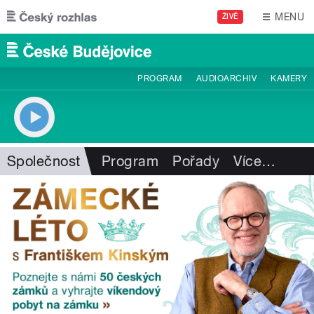
Přejít k hlavnímu obsahu
MENU
ŽIVĚ
PROGRAM
AUDIOARCHIV
KAMERY
Společnost
Program
Pořady
Více
…