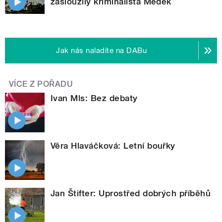
zasloužilý kriminalista Medek
Jak nás naladíte na DABu
VÍCE Z POŘADU
Ivan Mls: Bez debaty
Věra Hlaváčková: Letní bouřky
Jan Štifter: Uprostřed dobrých příběhů