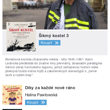
Šikmý kostel 3
Koupit
Románová kronika ztraceného města - léta 1945–1961. Karin
Lednická předkládá do značné míry převratný, dosavadní paradigma
měnící obraz hornického regionu, jehož zahlazenou historii stále
překrývá tlustá vrstva mýtů a zakořeněných stereotypů o „černé
zemi a rudém kraji“.
Díky za každé nové ráno
Halina Pawlowská
Koupit