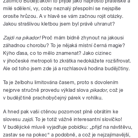
Zatímco Budějčákovi to přijde jako naprosto přátelské a
milé sdělení, vy, coby neznalý přespolní se nejspíše
orosíte hrůzou. A v hlavě se vám začnou rojit otázky.
Jakou strašlivou kletbou jsem byl právě uhranut?
Zajdi na pikador!
Proč mám bídně zhynout na jakousi
záhadnou chorobu? To je nějaká místní černá magie?
Kýho ďasa, co to mělo znamenat? Jako cizinec
v jihočeské metropoli to zkrátka nedokážete rozšifrovat.
Ale od toho jsem zde já a rozhlasová hodina budějčtiny.
Ta je želbohu limitována časem, proto s dovolením
nejprve stručně provedu výklad slova
pikador
, což je
v budějčtině prachobyčejný párek v rohlíku.
A hned pak vaši ctěnou pozornost plně obrátím ke
slovesu
zajdi
. To je totiž vážně interesantní slovíčko!
V budějické mluvě vyjadřuje pobídku: „přijď na návštěvu,
zastav se na pokec“ a podobně, a což je nejzajímavější,