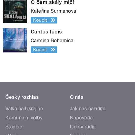
O čem skály mlčí
Kateřina Surmanová
Koupit
Cantus lucis
Carmina Bohemica
Koupit
Český rozhlas
O nás
Válka na Ukrajině
Jak nás naladíte
Komunální volby
Nápověda
Stanice
Lidé v rádiu