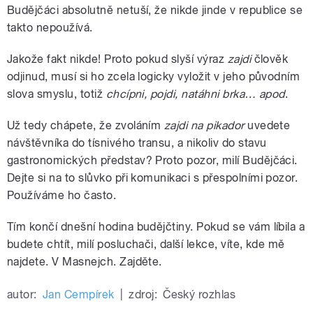
Budějčáci absolutně netuší, že nikde jinde v republice se
takto nepoužívá.
Jakože fakt nikde! Proto pokud slyší výraz
zajdi
člověk
odjinud, musí si ho zcela logicky vyložit v jeho původním
slova smyslu, totiž
chcípni, pojdi, natáhni brka… apod
.
Už tedy chápete, že zvoláním
zajdi na pikador
uvedete
návštěvníka do tísnivého transu, a nikoliv do stavu
gastronomických představ? Proto pozor, milí Budějčáci.
Dejte si na to slůvko při komunikaci s přespolními pozor.
Používáme ho často.
Tím končí dnešní hodina budějčtiny. Pokud se vám líbila a
budete chtít, milí posluchači, další lekce, víte, kde mě
najdete. V Masnejch. Zajděte.
autor:
Jan Cempírek
|
zdroj:
Český rozhlas