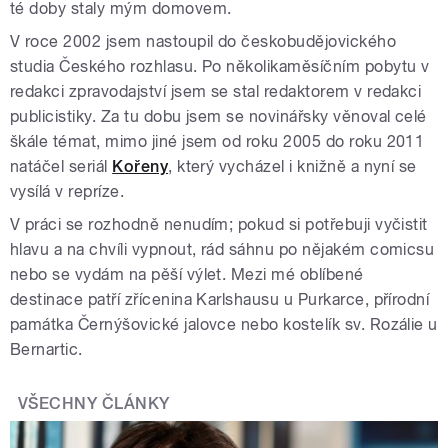
té doby staly mým domovem.
V roce 2002 jsem nastoupil do českobudějovického
studia Českého rozhlasu. Po několikaměsíčním pobytu v
redakci zpravodajství jsem se stal redaktorem v redakci
publicistiky. Za tu dobu jsem se novinářsky věnoval celé
škále témat, mimo jiné jsem od roku 2005 do roku 2011
natáčel seriál
Kořeny
, který vycházel i knižně a nyní se
vysílá v repríze.
V práci se rozhodně nenudím; pokud si potřebuji vyčistit
hlavu a na chvíli vypnout, rád sáhnu po nějakém comicsu
nebo se vydám na pěší výlet. Mezi mé oblíbené
destinace patří zřícenina Karlshausu u Purkarce, přírodní
památka Černýšovické jalovce nebo kostelík sv. Rozálie u
Bernartic.
VŠECHNY ČLÁNKY