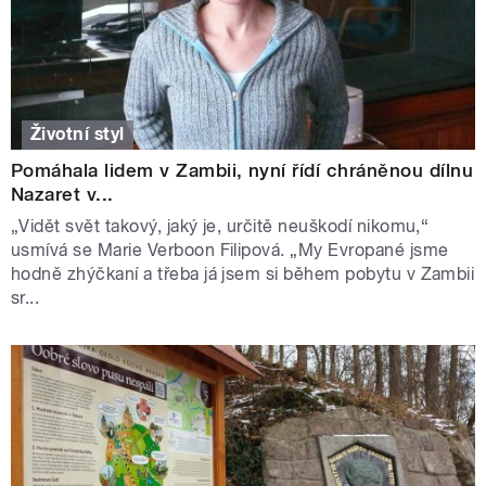
Životní styl
Pomáhala lidem v Zambii, nyní řídí chráněnou dílnu
Nazaret v...
„Vidět svět takový, jaký je, určitě neuškodí nikomu,“
usmívá se Marie Verboon Filipová. „My Evropané jsme
hodně zhýčkaní a třeba já jsem si během pobytu v Zambii
sr...