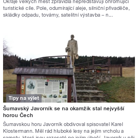
Okraje velkých měst zpravidla nepředstavují ohromující
turistické cíle. Pole, odumírající aleje, silniční přivaděče,
skládky odpadu, továrny, satelitní výstavba – n...
Tipy na výlet
Šumavský Javorník se na okamžik stal nejvyšší
horou Čech
Šumavskou horu Javorník obdivoval spisovatel Karel
Klostermann. Měl rád hluboké lesy na jejím vrcholu a
samoty, které jsou rozeseté po jejím úbočí. Javorník u něj