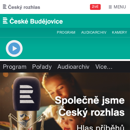
Přejít k hlavnímu obsahu
MENU
ŽIVĚ
PROGRAM
AUDIOARCHIV
KAMERY
Program
Pořady
Audioarchiv
Více
…