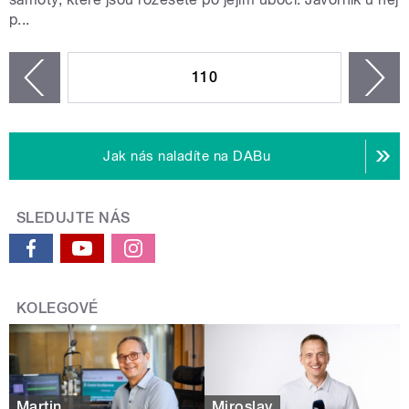
p...
STRÁNKY
110
n
zí
Jak nás naladíte na DABu
SLEDUJTE NÁS
KOLEGOVÉ
Martin
Miroslav