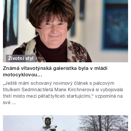
Životní styl
Známá vltavotýnská galeristka byla v mládí
motocyklovou...
„Ještě mám schovaný novinový článek s palcovým
titulkem Sedmnáctiletá Marie Kirchnerová si vybojovala
třetí místo mezi pětačtyřiceti startujícími,“ vzpomíná na
své ...