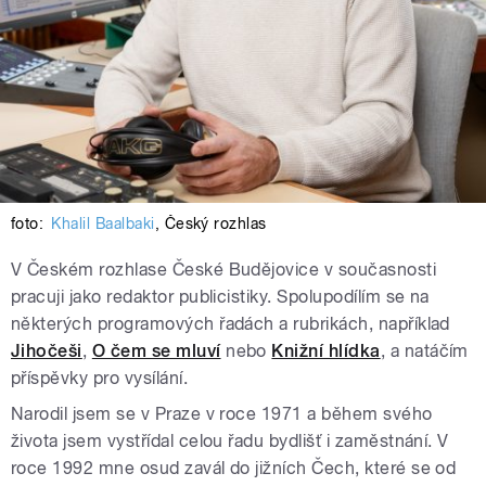
foto:
Khalil Baalbaki
,
Český rozhlas
V Českém rozhlase České Budějovice v současnosti
pracuji jako redaktor publicistiky. Spolupodílím se na
některých programových řadách a rubrikách, například
Jihočeši
,
O čem se mluví
nebo
Knižní hlídka
, a natáčím
příspěvky pro vysílání.
Narodil jsem se v Praze v roce 1971 a během svého
života jsem vystřídal celou řadu bydlišť i zaměstnání. V
roce 1992 mne osud zavál do jižních Čech, které se od