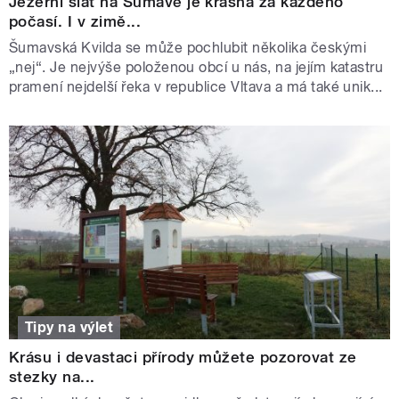
Jezerní slať na Šumavě je krásná za každého
počasí. I v zimě...
Šumavská Kvilda se může pochlubit několika českými
„nej“. Je nejvýše položenou obcí u nás, na jejím katastru
pramení nejdelší řeka v republice Vltava a má také unik...
Tipy na výlet
Krásu i devastaci přírody můžete pozorovat ze
stezky na...