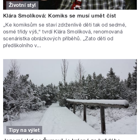
Životní styl
Klára Smolíková: Komiks se musí umět číst
„Ke komiksům se staví zdrženlivě děti tak od sedmé,
osmé třídy výš,“ tvrdí Klára Smolíková, renomovaná
scenáristka obrázkových příběhů. „Zato děti od
předškolního v...
Tipy na výlet