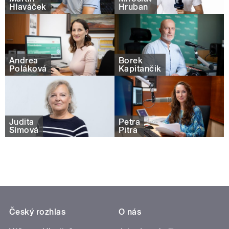
Hlaváček
Hruban
Andrea
Borek
Poláková
Kapitančik
Judita
Petra
Šímová
Pitra
Český rozhlas
O nás