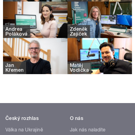
Andrea
Zdeněk
Poláková
Zajíček
Jan
Matěj
Křemen
Vodička
Český rozhlas
O nás
Válka na Ukrajině
Jak nás naladíte