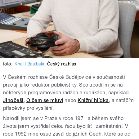
foto:
Khalil Baalbaki
,
Český rozhlas
V Českém rozhlase České Budějovice v současnosti
pracuji jako redaktor publicistiky. Spolupodílím se na
některých programových řadách a rubrikách, například
Jihočeši
,
O čem se mluví
nebo
Knižní hlídka
, a natáčím
příspěvky pro vysílání.
Narodil jsem se v Praze v roce 1971 a během svého
života jsem vystřídal celou řadu bydlišť i zaměstnání. V
roce 1992 mne osud zavál do jižních Čech, které se od