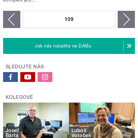
STRÁNKY
109
n
zí
Jak nás naladíte na DABu
SLEDUJTE NÁS
KOLEGOVÉ
Josef
Luboš
Bárta
Voráček