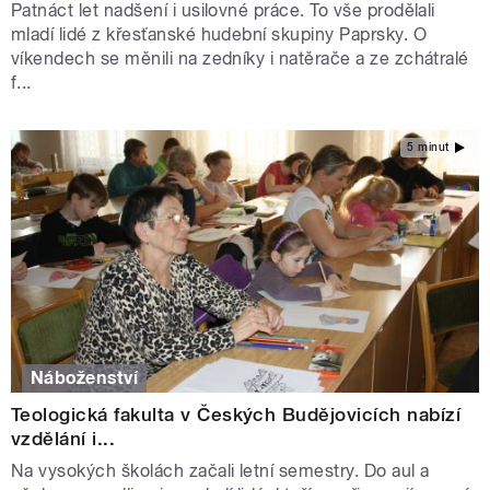
Patnáct let nadšení i usilovné práce. To vše prodělali
mladí lidé z křesťanské hudební skupiny Paprsky. O
víkendech se měnili na zedníky i natěrače a ze zchátralé
f...
5 minut
Náboženství
Teologická fakulta v Českých Budějovicích nabízí
vzdělání i...
Na vysokých školách začali letní semestry. Do aul a