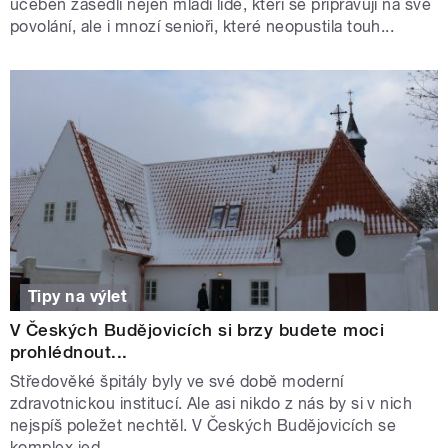
učeben zasedli nejen mladí lidé, kteří se připravují na své
povolání, ale i mnozí senioři, které neopustila touh...
Tipy na výlet
V Českých Budějovicích si brzy budete moci
prohlédnout...
Středověké špitály byly ve své době moderní
zdravotnickou institucí. Ale asi nikdo z nás by si v nich
nejspíš poležet nechtěl. V Českých Budějovicích se
komplex jed...