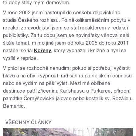
té doby staly mým domovem.
V roce 2002 jsem nastoupil do českobudějovického
studia Českého rozhlasu. Po několikaměsíčním pobytu v
redakci zpravodajství jsem se stal redaktorem v redakci
publicistiky. Za tu dobu jsem se novinářsky věnoval celé
škále témat, mimo jiné jsem od roku 2005 do roku 2011
natáčel seriál
Kořeny
, který vycházel i knižně a nyní se
vysílá v repríze.
V práci se rozhodně nenudím; pokud si potřebuji vyčistit
hlavu a na chvíli vypnout, rád sáhnu po nějakém comicsu
nebo se vydám na pěší výlet. Mezi mé oblíbené
destinace patří zřícenina Karlshausu u Purkarce, přírodní
památka Černýšovické jalovce nebo kostelík sv. Rozálie u
Bernartic.
VŠECHNY ČLÁNKY