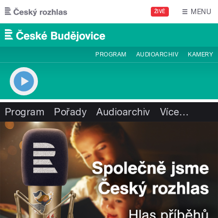
Přejít k hlavnímu obsahu
MENU
ŽIVĚ
PROGRAM
AUDIOARCHIV
KAMERY
Program
Pořady
Audioarchiv
Více
…