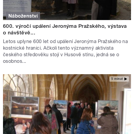
Náboženství
600. výročí upálení Jeronýma Pražského, výstava
o návštěvě...
Letos uplyne 600 let od upálení Jeronýma Pražského na
kostnické hranici. Ačkoli tento významný aktivista
českého středověku stojí v Husově stínu, jedná se o
osobnos...
5 minut