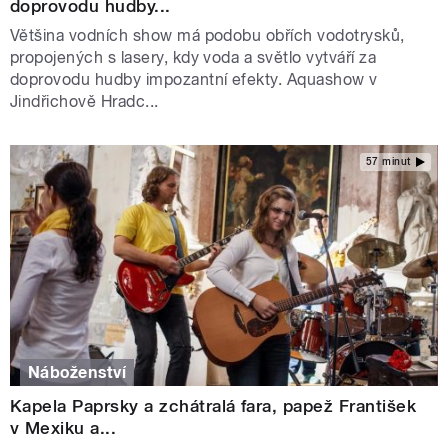
doprovodu hudby...
Většina vodních show má podobu obřích vodotrysků,
propojených s lasery, kdy voda a světlo vytváří za
doprovodu hudby impozantní efekty. Aquashow v
Jindřichově Hradc...
57 minut
Náboženství
Kapela Paprsky a zchátralá fara, papež František
v Mexiku a...