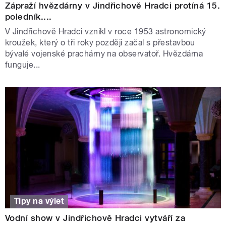
Zápraží hvězdárny v Jindřichově Hradci protíná 15.
poledník....
V Jindřichově Hradci vznikl v roce 1953 astronomický
kroužek, který o tři roky později začal s přestavbou
bývalé vojenské prachárny na observatoř. Hvězdárna
funguje...
Tipy na výlet
Vodní show v Jindřichově Hradci vytváří za