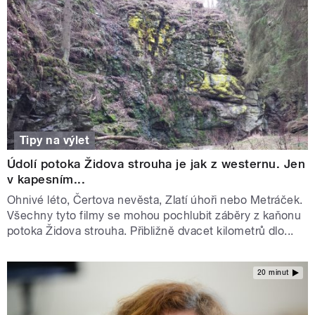
Tipy na výlet
Údolí potoka Židova strouha je jak z westernu. Jen
v kapesním...
Ohnivé léto, Čertova nevěsta, Zlatí úhoři nebo Metráček.
Všechny tyto filmy se mohou pochlubit záběry z kaňonu
potoka Židova strouha. Přibližně dvacet kilometrů dlo...
20 minut