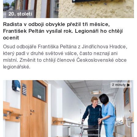
20. století
Radista v odboji obvykle přežil tři měsíce,
František Peltán vysílal rok. Legionáři ho chtějí
ocenit
Osud odbojáře Františka Peltána z Jindřichova Hradce,
který padl v druhé světové válce, často neznají ani
místní. Změnit to chtějí členové Československé obce
legionářské.
2 minuty