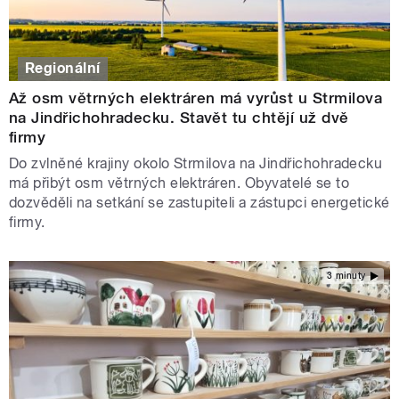
Regionální
Až osm větrných elektráren má vyrůst u Strmilova
na Jindřichohradecku. Stavět tu chtějí už dvě
firmy
Do zvlněné krajiny okolo Strmilova na Jindřichohradecku
má přibýt osm větrných elektráren. Obyvatelé se to
dozvěděli na setkání se zastupiteli a zástupci energetické
firmy.
3 minuty