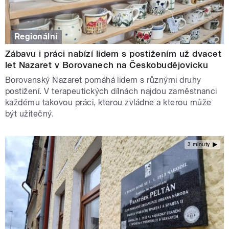
Regionální
Zábavu i práci nabízí lidem s postižením už dvacet
let Nazaret v Borovanech na Českobudějovicku
Borovanský Nazaret pomáhá lidem s různými druhy
postižení. V terapeutických dílnách najdou zaměstnanci
každému takovou práci, kterou zvládne a kterou může
být užitečný.
3 minuty