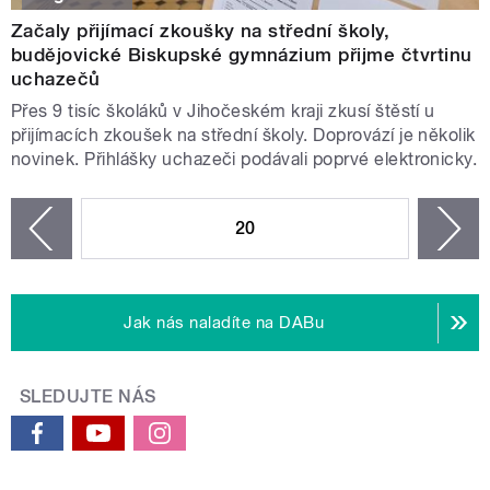
Začaly přijímací zkoušky na střední školy,
budějovické Biskupské gymnázium přijme čtvrtinu
uchazečů
Přes 9 tisíc školáků v Jihočeském kraji zkusí štěstí u
přijímacích zkoušek na střední školy. Doprovází je několik
novinek. Přihlášky uchazeči podávali poprvé elektronicky.
STRÁNKY
20
n
zí
Jak nás naladíte na DABu
SLEDUJTE NÁS