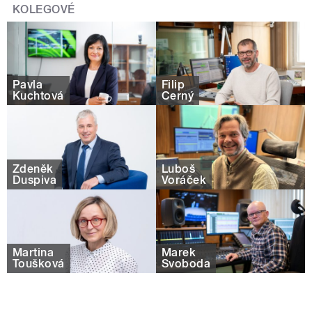
KOLEGOVÉ
Pavla
Filip
Kuchtová
Černý
Zdeněk
Luboš
Duspiva
Voráček
Martina
Marek
Toušková
Svoboda