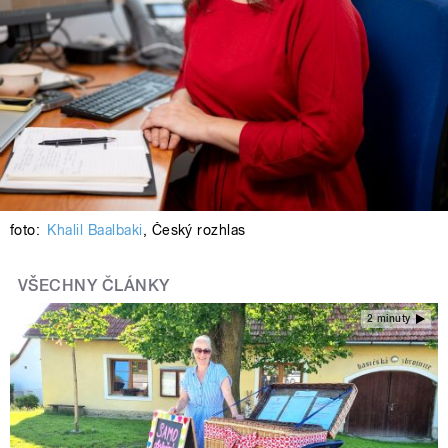
foto:
Khalil Baalbaki
,
Český rozhlas
VŠECHNY ČLÁNKY
2 minuty