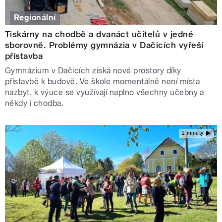
Regionální
Tiskárny na chodbě a dvanáct učitelů v jedné
sborovně. Problémy gymnázia v Dačicích vyřeší
přístavba
Gymnázium v Dačicích získá nové prostory díky
přístavbě k budově. Ve škole momentálně není místa
nazbyt, k výuce se využívají naplno všechny učebny a
někdy i chodba.
2 minuty