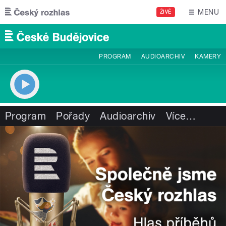
Přejít k hlavnímu obsahu
MENU
ŽIVĚ
PROGRAM
AUDIOARCHIV
KAMERY
Program
Pořady
Audioarchiv
Více
…