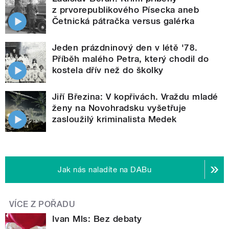
z prvorepublikového Písecka aneb
Četnická pátračka versus galérka
Jeden prázdninový den v létě '78.
Příběh malého Petra, který chodil do
kostela dřív než do školky
Jiří Březina: V kopřivách. Vraždu mladé
ženy na Novohradsku vyšetřuje
zasloužilý kriminalista Medek
Jak nás naladíte na DABu
VÍCE Z POŘADU
Ivan Mls: Bez debaty