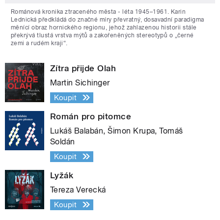
Románová kronika ztraceného města - léta 1945–1961. Karin
Lednická předkládá do značné míry převratný, dosavadní paradigma
měnící obraz hornického regionu, jehož zahlazenou historii stále
překrývá tlustá vrstva mýtů a zakořeněných stereotypů o „černé
zemi a rudém kraji“.
Zítra přijde Olah
Martin Sichinger
Koupit
Román pro pitomce
Lukáš Balabán, Šimon Krupa, Tomáš
Soldán
Koupit
Lyžák
Tereza Verecká
Koupit