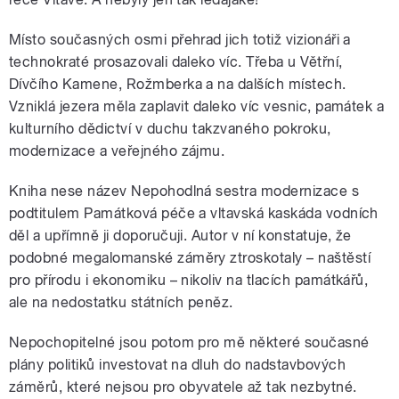
Místo současných osmi přehrad jich totiž vizionáři a
technokraté prosazovali daleko víc. Třeba u Větřní,
Dívčího Kamene, Rožmberka a na dalších místech.
Vzniklá jezera měla zaplavit daleko víc vesnic, památek a
kulturního dědictví v duchu takzvaného pokroku,
modernizace a veřejného zájmu.
Kniha nese název Nepohodlná sestra modernizace s
podtitulem Památková péče a vltavská kaskáda vodních
děl a upřímně ji doporučuji. Autor v ní konstatuje, že
podobné megalomanské záměry ztroskotaly – naštěstí
pro přírodu i ekonomiku – nikoliv na tlacích památkářů,
ale na nedostatku státních peněz.
Nepochopitelné jsou potom pro mě některé současné
plány politiků investovat na dluh do nadstavbových
záměrů, které nejsou pro obyvatele až tak nezbytné.