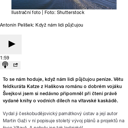
Ilustrační foto | Foto: Shutterstock
Antonín Pelíšek: Když nám lidi půjčujou
1:59
To se nám hoduje, když nám lidi půjčujou peníze. Větu
feldkuráta Katze z Haškova románu o dobrém vojáku
Švejkovi jsem si nedávno připomněl při čtení právě
vydané knihy o vodních dílech na vltavské kaskádě.
Vydal ji českobudějovický památkový ústav a její autor
Martin Gaži v ní popisuje stoletý vývoj plánů a projektů na
řece Vltavě. A nebyly jen tak ledajaké!