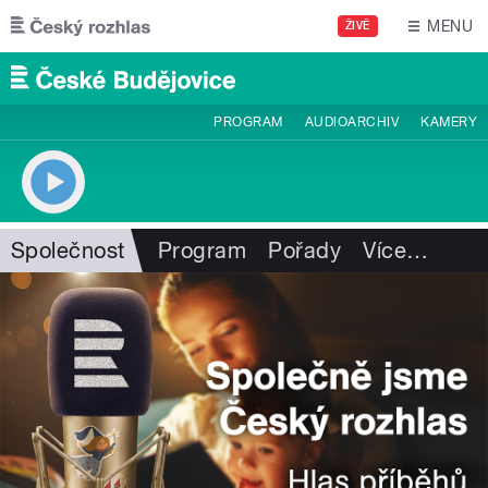
Přejít k hlavnímu obsahu
MENU
ŽIVĚ
PROGRAM
AUDIOARCHIV
KAMERY
Společnost
Program
Pořady
Více
…