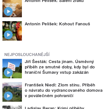
Antonín Pelíšek: Šálení zraku
Antonín Pelíšek: Kohout Fanouš
NEJPOSLOUCHANĚJŠÍ
Jiří Šesták: Cesta jinam. Úsměvný
příběh ze smutné doby, kdy byl do
hraniční Šumavy vstup zakázán
František Niedl: Zlom stínu. Příběh
o návratu do vydrancovaného domova
v poválečném pohraničí
Ladislav Beran: Krimi příběhy