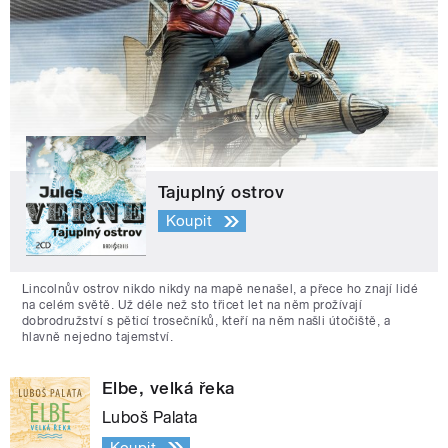
Tajuplný ostrov
Koupit
Lincolnův ostrov nikdo nikdy na mapě nenašel, a přece ho znají lidé
na celém světě. Už déle než sto třicet let na něm prožívají
dobrodružství s pěticí trosečníků, kteří na něm našli útočiště, a
hlavně nejedno tajemství.
Elbe, velká řeka
Luboš Palata
Koupit