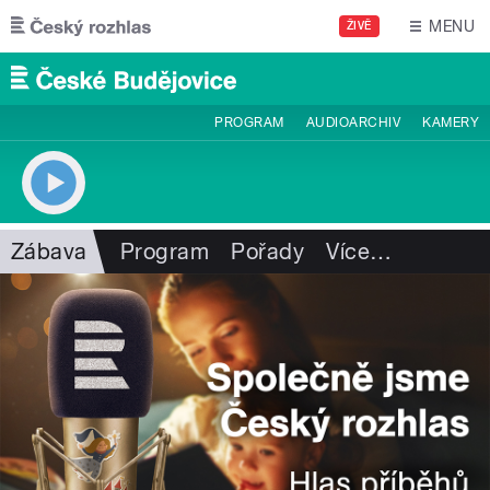
Přejít k hlavnímu obsahu
MENU
ŽIVĚ
PROGRAM
AUDIOARCHIV
KAMERY
Zábava
Program
Pořady
Více
…