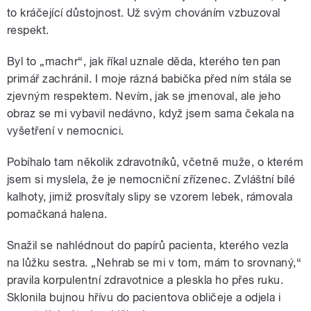
to kráčející důstojnost. Už svým chováním vzbuzoval
respekt.
Byl to „machr“, jak říkal uznale děda, kterého ten pan
primář zachránil. I moje rázná babička před ním stála se
zjevným respektem. Nevím, jak se jmenoval, ale jeho
obraz se mi vybavil nedávno, když jsem sama čekala na
vyšetření v nemocnici.
Pobíhalo tam několik zdravotníků, včetně muže, o kterém
jsem si myslela, že je nemocniční zřízenec. Zvláštní bílé
kalhoty, jimiž prosvítaly slipy se vzorem lebek, rámovala
pomačkaná halena.
Snažil se nahlédnout do papírů pacienta, kterého vezla
na lůžku sestra. „Nehrab se mi v tom, mám to srovnaný,“
pravila korpulentní zdravotnice a pleskla ho přes ruku.
Sklonila bujnou hřívu do pacientova obličeje a odjela i