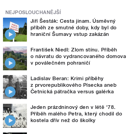
NEJPOSLOUCHANĚJŠÍ
Jiří Šesták: Cesta jinam. Úsměvný
příběh ze smutné doby, kdy byl do
hraniční Šumavy vstup zakázán
František Niedl: Zlom stínu. Příběh
o návratu do vydrancovaného domova
v poválečném pohraničí
Ladislav Beran: Krimi příběhy
z prvorepublikového Písecka aneb
Četnická pátračka versus galérka
Jeden prázdninový den v létě '78.
Příběh malého Petra, který chodil do
kostela dřív než do školky