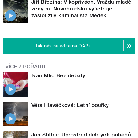
Jiří Březina: V kopřivách. Vraždu mladé
ženy na Novohradsku vyšetřuje
zasloužilý kriminalista Medek
Jak nás naladíte na DABu
VÍCE Z POŘADU
Ivan Mls: Bez debaty
Věra Hlaváčková: Letní bouřky
Jan Štifter: Uprostřed dobrých příběhů