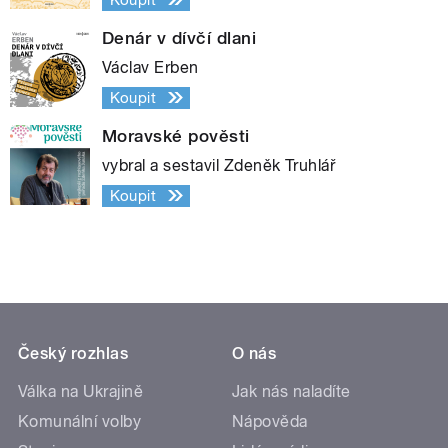
Denár v dívčí dlani
Václav Erben
Koupit
Moravské pověsti
vybral a sestavil Zdeněk Truhlář
Koupit
Český rozhlas
O nás
Válka na Ukrajině
Jak nás naladíte
Komunální volby
Nápověda