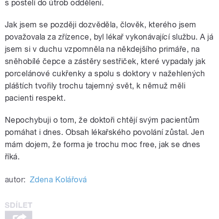
s postelí do útrob oddělení.
Jak jsem se později dozvěděla, člověk, kterého jsem
považovala za zřízence, byl lékař vykonávající službu. A já
jsem si v duchu vzpomněla na někdejšího primáře, na
sněhobílé čepce a zástěry sestřiček, které vypadaly jak
porcelánové cukřenky a spolu s doktory v nažehlených
pláštích tvořily trochu tajemný svět, k němuž měli
pacienti respekt.
Nepochybuji o tom, že doktoři chtějí svým pacientům
pomáhat i dnes. Obsah lékařského povolání zůstal. Jen
mám dojem, že forma je trochu moc free, jak se dnes
říká.
autor:
Zdena Kolářová