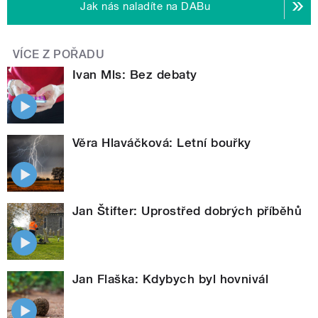
Jak nás naladíte na DABu
VÍCE Z POŘADU
Ivan Mls: Bez debaty
Věra Hlaváčková: Letní bouřky
Jan Štifter: Uprostřed dobrých příběhů
Jan Flaška: Kdybych byl hovnivál