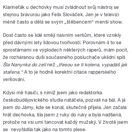
Klarineťák u dechovky musí zvládnout svůj nástroj se
stejnou bravurou jako Felix Slováček. Jen je v televizi
méně často a dělá se svým „štěbencem“ menší show.
Dost často se lidé smějí naivním veršům, které vznikly
před dávnými lety lidovou tvořivostí. Porovnám-li to se
sprosťárnami ve výplodech některých raperů, mám pocit,
že rozháranou duši současného posluchače uklidní spíš
Šla Nanynka do zelí
než
„třesou se ti kolena, vypadáš jak
stařena.“
A to je hodně korektní citace rapperského
veršování.
Kdysi mě hasiči, s nimiž jsem jako redaktorka
českobudějovického studia natáčela, pozvali na bál. A já
jsem do Jámy, kde se konal, skutečně přijela. Jen začala
hrát dechovka, šla jsem z ruky do ruky a byla nadšená,
protože na vsi umí tancovat každý mužský. V životě jsem
se nevyřádila tak jako na tomto plese.