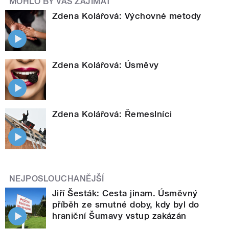
MOHLO BY VÁS ZAJÍMAT
Zdena Kolářová: Výchovné metody
Zdena Kolářová: Úsměvy
Zdena Kolářová: Řemeslníci
NEJPOSLOUCHANĚJŠÍ
Jiří Šesták: Cesta jinam. Úsměvný
příběh ze smutné doby, kdy byl do
hraniční Šumavy vstup zakázán