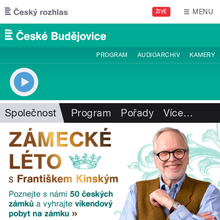
Přejít k hlavnímu obsahu
MENU
ŽIVĚ
PROGRAM
AUDIOARCHIV
KAMERY
Společnost
Program
Pořady
Více
…