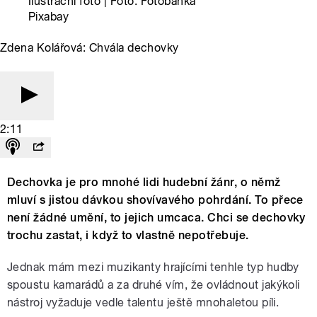
Ilustrační foto | Foto: Fotobanka
Pixabay
Zdena Kolářová: Chvála dechovky
2:11
Dechovka je pro mnohé lidi hudební žánr, o němž
mluví s jistou dávkou shovívavého pohrdání. To přece
není žádné umění, to jejich umcaca. Chci se dechovky
trochu zastat, i když to vlastně nepotřebuje.
Jednak mám mezi muzikanty hrajícími tenhle typ hudby
spoustu kamarádů a za druhé vím, že ovládnout jakýkoli
nástroj vyžaduje vedle talentu ještě mnohaletou píli.