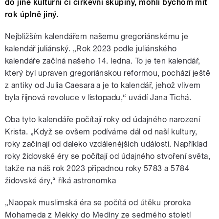
do jiné kulturní či církevní skupiny, mohli bychom mít
rok úplně jiný.
Nejbližším kalendářem našemu gregoriánskému je
kalendář juliánský. „Rok 2023 podle juliánského
kalendáře začíná našeho 14. ledna. To je ten kalendář,
který byl upraven gregoriánskou reformou, pochází ještě
z antiky od Julia Caesara a je to kalendář, jehož vlivem
byla říjnová revoluce v listopadu,“ uvádí Jana Tichá.
Oba tyto kalendáře počítají roky od údajného narození
Krista. „Když se ovšem podíváme dál od naší kultury,
roky začínají od daleko vzdálenějších událostí. Například
roky židovské éry se počítají od údajného stvoření světa,
takže na náš rok 2023 připadnou roky 5783 a 5784
židovské éry,“ říká astronomka
„Naopak muslimská éra se počítá od útěku proroka
Mohameda z Mekky do Medíny ze sedmého století