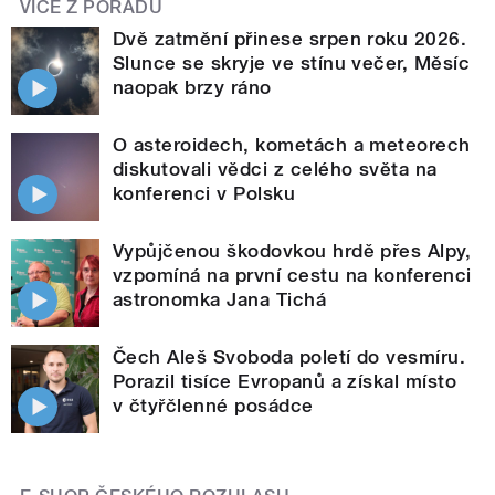
VÍCE Z POŘADU
Dvě zatmění přinese srpen roku 2026.
Slunce se skryje ve stínu večer, Měsíc
naopak brzy ráno
O asteroidech, kometách a meteorech
diskutovali vědci z celého světa na
konferenci v Polsku
Vypůjčenou škodovkou hrdě přes Alpy,
vzpomíná na první cestu na konferenci
astronomka Jana Tichá
Čech Aleš Svoboda poletí do vesmíru.
Porazil tisíce Evropanů a získal místo
v čtyřčlenné posádce