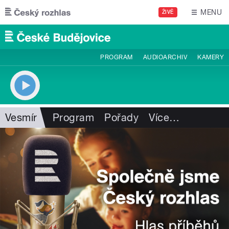
Přejít k hlavnímu obsahu
MENU
ŽIVĚ
PROGRAM
AUDIOARCHIV
KAMERY
Vesmír
Program
Pořady
Více
…