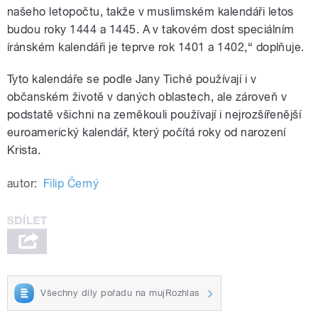
našeho letopočtu, takže v muslimském kalendáři letos
budou roky 1444 a 1445. A v takovém dost speciálním
íránském kalendáři je teprve rok 1401 a 1402,“ doplňuje.
Tyto kalendáře se podle Jany Tiché používají i v
občanském životě v daných oblastech, ale zároveň v
podstatě všichni na zeměkouli používají i nejrozšířenější
euroamerický kalendář, který počítá roky od narození
Krista.
autor:
Filip Černý
Všechny díly pořadu na mujRozhlas