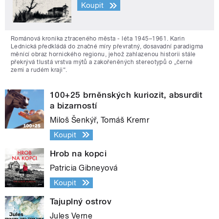
Koupit
Románová kronika ztraceného města - léta 1945–1961. Karin
Lednická předkládá do značné míry převratný, dosavadní paradigma
měnící obraz hornického regionu, jehož zahlazenou historii stále
překrývá tlustá vrstva mýtů a zakořeněných stereotypů o „černé
zemi a rudém kraji“.
100+25 brněnských kuriozit, absurdit
a bizarností
Miloš Šenkýř, Tomáš Kremr
Koupit
Hrob na kopci
Patricia Gibneyová
Koupit
Tajuplný ostrov
Jules Verne