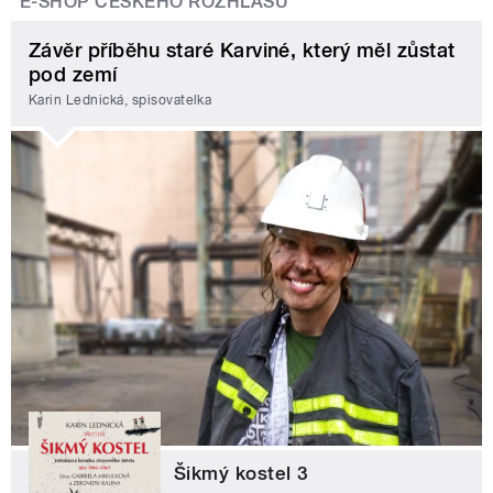
E-SHOP ČESKÉHO ROZHLASU
Závěr příběhu staré Karviné, který měl zůstat
pod zemí
Karin Lednická, spisovatelka
Šikmý kostel 3