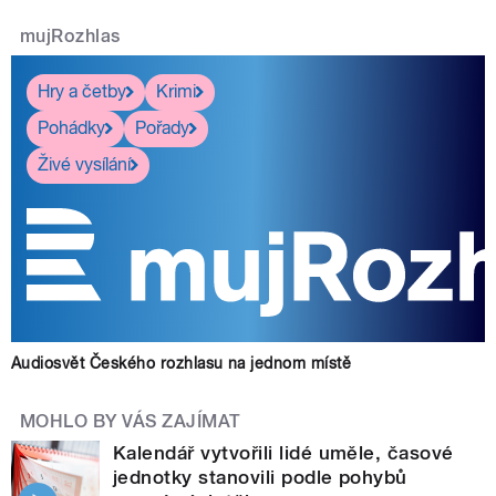
mujRozhlas
Hry a četby
Krimi
Pohádky
Pořady
Živé vysílání
Audiosvět Českého rozhlasu na jednom místě
MOHLO BY VÁS ZAJÍMAT
Kalendář vytvořili lidé uměle, časové
jednotky stanovili podle pohybů