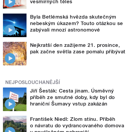
vesmírných těles
Byla Betlémská hvězda skutečným
nebeským úkazem? Touto otázkou se
zabývali mnozí astronomové
Nejkratší den zažijeme 21. prosince,
pak začne světla zase pomalu přibývat
NEJPOSLOUCHANĚJŠÍ
Jiří Šesták: Cesta jinam. Úsměvný
příběh ze smutné doby, kdy byl do
hraniční Šumavy vstup zakázán
František Niedl: Zlom stínu. Příběh
o návratu do vydrancovaného domova
v poválečném pohraničí