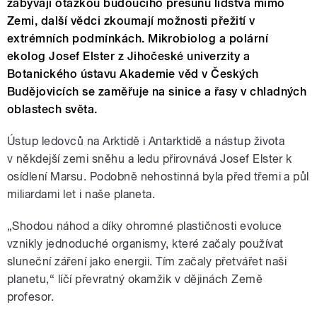
zabývají otázkou budoucího přesunu lidstva mimo
Zemi, další vědci zkoumají možnosti přežití v
extrémních podmínkách. Mikrobiolog a polární
ekolog Josef Elster z Jihočeské univerzity a
Botanického ústavu Akademie věd v Českých
Budějovicích se zaměřuje na sinice a řasy v chladných
oblastech světa.
Ústup ledovců na Arktidě i Antarktidě a nástup života
v někdejší zemi sněhu a ledu přirovnává Josef Elster k
osídlení Marsu. Podobně nehostinná byla před třemi a půl
miliardami let i naše planeta.
„Shodou náhod a díky ohromné plastičnosti evoluce
vznikly jednoduché organismy, které začaly používat
sluneční záření jako energii. Tím začaly přetvářet naši
planetu,“ líčí převratný okamžik v dějinách Země
profesor.