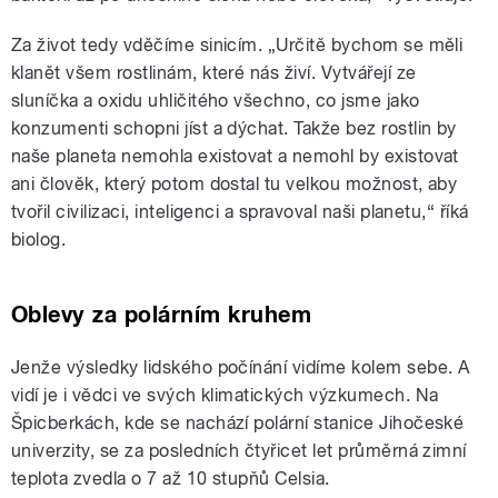
Za život tedy vděčíme sinicím. „Určitě bychom se měli
klanět všem rostlinám, které nás živí. Vytvářejí ze
sluníčka a oxidu uhličitého všechno, co jsme jako
konzumenti schopni jíst a dýchat. Takže bez rostlin by
naše planeta nemohla existovat a nemohl by existovat
ani člověk, který potom dostal tu velkou možnost, aby
tvořil civilizaci, inteligenci a spravoval naši planetu,“ říká
biolog.
Oblevy za polárním kruhem
Jenže výsledky lidského počínání vidíme kolem sebe. A
vidí je i vědci ve svých klimatických výzkumech. Na
Špicberkách, kde se nachází polární stanice Jihočeské
univerzity, se za posledních čtyřicet let průměrná zimní
teplota zvedla o 7 až 10 stupňů Celsia.