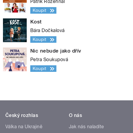
Patrik Rozehnal
Koupit
Kost
Bára Dočkalová
Koupit
Nic nebude jako dřív
Petra Soukupová
Koupit
Český rozhlas
O nás
Válka na Ukrajině
Jak nás naladíte