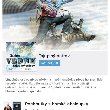
Tajuplný ostrov
Koupit
Lincolnův ostrov nikdo nikdy na mapě nenašel, a přece ho znají lidé
na celém světě. Už déle než sto třicet let na něm prožívají
dobrodružství s pěticí trosečníků, kteří na něm našli útočiště, a
hlavně nejedno tajemství.
Pochoutky z horské chaloupky