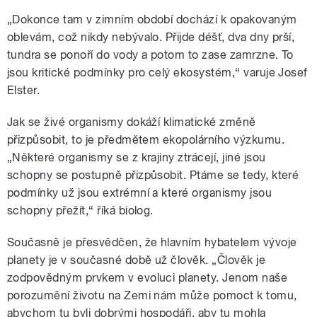
„Dokonce tam v zimním období dochází k opakovaným
oblevám, což nikdy nebývalo. Přijde déšť, dva dny prší,
tundra se ponoří do vody a potom to zase zamrzne. To
jsou kritické podmínky pro celý ekosystém,“ varuje Josef
Elster.
Jak se živé organismy dokáží klimatické změně
přizpůsobit, to je předmětem ekopolárního výzkumu.
„Některé organismy se z krajiny ztrácejí, jiné jsou
schopny se postupně přizpůsobit. Ptáme se tedy, které
podmínky už jsou extrémní a které organismy jsou
schopny přežít,“ říká biolog.
Současně je přesvědčen, že hlavním hybatelem vývoje
planety je v současné době už člověk. „Člověk je
zodpovědným prvkem v evoluci planety. Jenom naše
porozumění životu na Zemi nám může pomoct k tomu,
abychom tu byli dobrými hospodáři, aby tu mohla