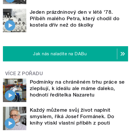
Jeden prázdninový den v létě '78.
Příběh malého Petra, který chodil do
kostela dřív než do školky
Jak nás naladíte na DABu
VÍCE Z POŘADU
Podmínky na chráněném trhu práce se
zlepšují, k ideálu ale máme daleko,
hodnotí ředitelka Nazaretu
Každý můžeme svůj život naplnit
smyslem, říká Josef Formánek. Do
knihy vtiskl vlastní příběh z pouti