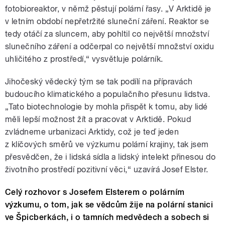
fotobioreaktor, v němž pěstují polární řasy. „V Arktidě je
v letním období nepřetržité sluneční záření. Reaktor se
tedy otáčí za sluncem, aby pohltil co největší množství
slunečního záření a odčerpal co největší množství oxidu
uhličitého z prostředí,“ vysvětluje polárník.
Jihočeský vědecký tým se tak podílí na přípravách
budoucího klimatického a populačního přesunu lidstva.
„Tato biotechnologie by mohla přispět k tomu, aby lidé
měli lepší možnost žít a pracovat v Arktidě. Pokud
zvládneme urbanizaci Arktidy, což je teď jeden
z klíčových směrů ve výzkumu polární krajiny, tak jsem
přesvědčen, že i lidská sídla a lidský intelekt přinesou do
životního prostředí pozitivní věci,“ uzavírá Josef Elster.
Celý rozhovor s Josefem Elsterem o polárním
výzkumu, o tom, jak se vědcům žije na polární stanici
ve Špicberkách, i o tamních medvědech a sobech si