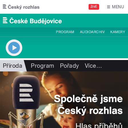
Přejít k hlavnímu obsahu
MENU
ŽIVĚ
PROGRAM
AUDIOARCHIV
KAMERY
Příroda
Program
Pořady
Více
…