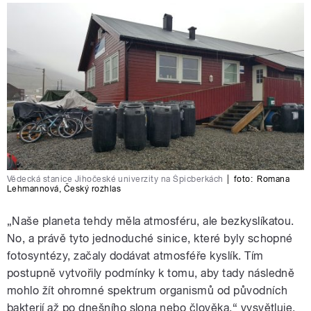
Vědecká stanice Jihočeské univerzity na Špicberkách
|
foto:
Romana
Lehmannová
,
Český rozhlas
„Naše planeta tehdy měla atmosféru, ale bezkyslíkatou.
No, a právě tyto jednoduché sinice, které byly schopné
fotosyntézy, začaly dodávat atmosféře kyslík. Tím
postupně vytvořily podmínky k tomu, aby tady následně
mohlo žít ohromné spektrum organismů od původních
bakterií až po dnešního slona nebo člověka,“ vysvětluje.