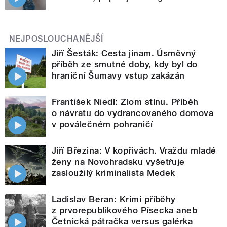
NEJPOSLOUCHANĚJŠÍ
Jiří Šesták: Cesta jinam. Úsměvný
příběh ze smutné doby, kdy byl do
hraniční Šumavy vstup zakázán
František Niedl: Zlom stínu. Příběh
o návratu do vydrancovaného domova
v poválečném pohraničí
Jiří Březina: V kopřivách. Vraždu mladé
ženy na Novohradsku vyšetřuje
zasloužilý kriminalista Medek
Ladislav Beran: Krimi příběhy
z prvorepublikového Písecka aneb
Četnická pátračka versus galérka