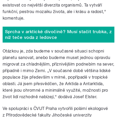
existovat co největší diverzita organismů. Ta vytváří
funkční, pestrou mozaiku života, ale i krásu a radost,“
komentuje.
Sprcha v arktické divočině? Musí stačit trubka, z
níž teče voda z ledovce
Otázkou je, zda budeme v současné situaci schopni
planetu sanovat, anebo budeme muset jednou opravdu
migrovat za chladnějším, příznivějším podnebím na sever,
případně i mimo Zemi. „V současné době většina lidské
populace žije především v mírné, popřípadě v tropické
oblasti. Já jsem přesvědčen, že Arktida a Antarktida,
které jsou ohromné a minimálně využité, možnosti pro
život lidí rozhodně nabízejí,“ dodává Josef Elster.
Ve spolupráci s ČVUT Praha vytvořili polární ekologové
z Přírodovědecké fakulty Jihočeské univerzity