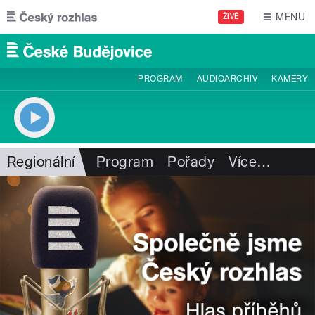
Přejít k hlavnímu obsahu
MENU
ŽIVĚ
PROGRAM
AUDIOARCHIV
KAMERY
Regionální
Program
Pořady
Více
…