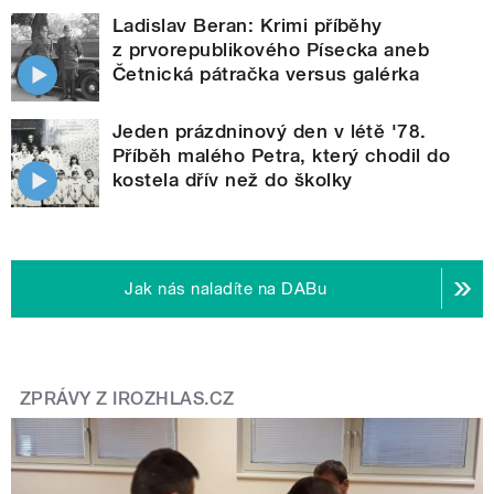
Ladislav Beran: Krimi příběhy
z prvorepublikového Písecka aneb
Četnická pátračka versus galérka
Jeden prázdninový den v létě '78.
Příběh malého Petra, který chodil do
kostela dřív než do školky
Jak nás naladíte na DABu
ZPRÁVY Z IROZHLAS.CZ