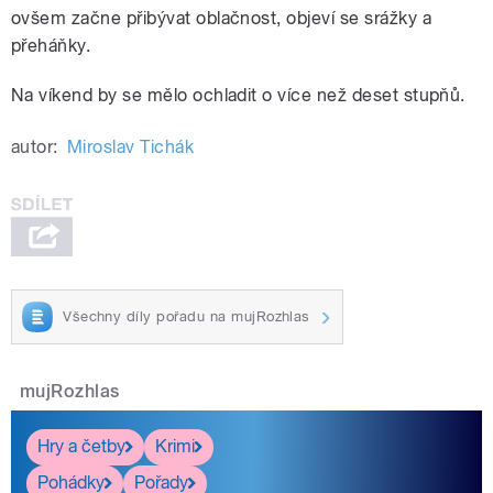
ovšem začne přibývat oblačnost, objeví se srážky a
přeháňky.
Na víkend by se mělo ochladit o více než deset stupňů.
autor:
Miroslav Tichák
Všechny díly pořadu na mujRozhlas
mujRozhlas
Hry a četby
Krimi
Pohádky
Pořady