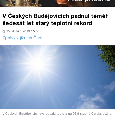
V Českých Budějovicích padnul téměř
šedesát let starý teplotní rekord
25. duben 2019 15:58
Zprávy z jižních Čech
V Českých Budějovicích vystoupala teplota na 26,9 stupně Celsia, což je