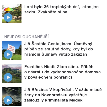
Loni bylo 36 tropických dní, letos jen
sedm. Zvykněte si na...
NEJPOSLOUCHANĚJŠÍ
Jiří Šesták: Cesta jinam. Úsměvný
příběh ze smutné doby, kdy byl do
hraniční Šumavy vstup zakázán
František Niedl: Zlom stínu. Příběh
o návratu do vydrancovaného domova
v poválečném pohraničí
Jiří Březina: V kopřivách. Vraždu mladé
ženy na Novohradsku vyšetřuje
zasloužilý kriminalista Medek