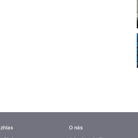
zhlas
O nás