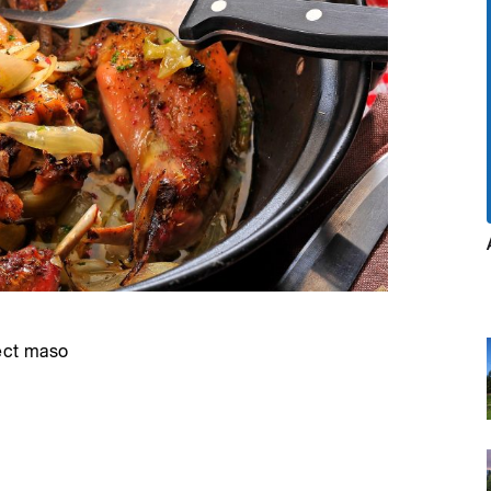
a
péct maso