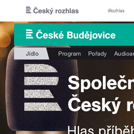
Přejít k hlavnímu obsahu
iRozhlas
Jídlo
Program
Pořady
Audioa