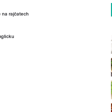
 na rajčatech
glicku