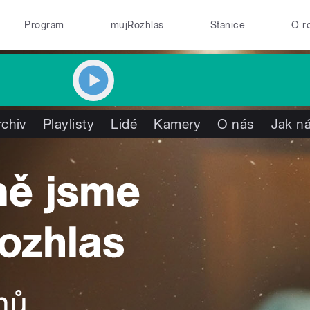
Program
mujRozhlas
Stanice
O r
rchiv
Playlisty
Lidé
Kamery
O nás
Jak ná