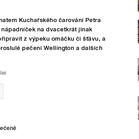
matem Kuchařského čarování Petra
 nápadníček na dvacetkrát jinak
řipravit z výpeku omáčku či šťávu, a
proslulé pečeni Wellington a dalších
las
pečeně