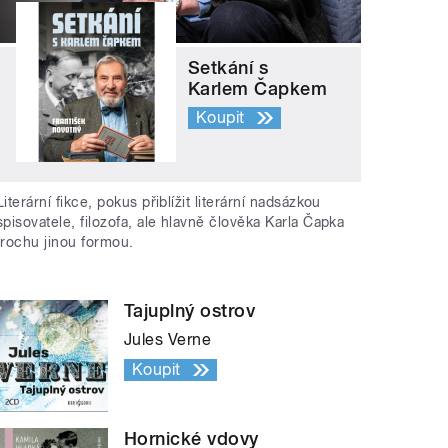
Setkání s
Karlem Čapkem
Koupit
Literární fikce, pokus přiblížit literární nadsázkou
spisovatele, filozofa, ale hlavně člověka Karla Čapka
trochu jinou formou.
Tajuplný ostrov
Jules Verne
Koupit
Hornické vdovy