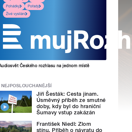
Pohádky
Pořady
Živé vysílání
Audiosvět Českého rozhlasu na jednom místě
NEJPOSLOUCHANĚJŠÍ
Jiří Šesták: Cesta jinam.
Úsměvný příběh ze smutné
doby, kdy byl do hraniční
Šumavy vstup zakázán
František Niedl: Zlom
stínu. Příběh o návratu do