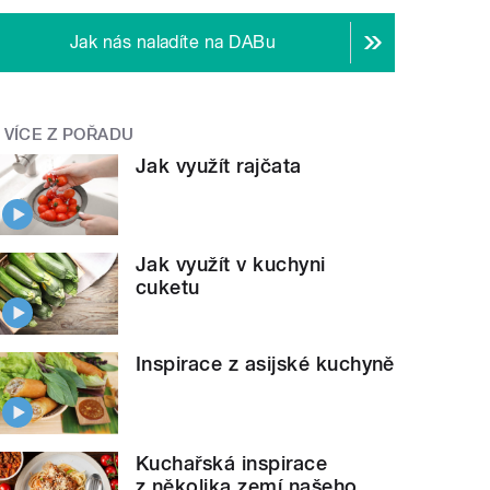
Jak nás naladíte na DABu
VÍCE Z POŘADU
Jak využít rajčata
Jak využít v kuchyni
cuketu
Inspirace z asijské kuchyně
Kuchařská inspirace
z několika zemí našeho