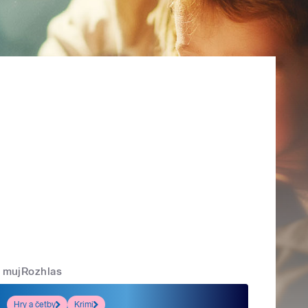
mujRozhlas
Hry a četby
Krimi