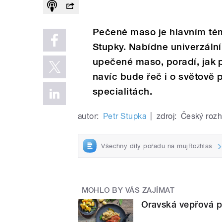
Pečené maso je hlavním té
Stupky. Nabídne univerzální
upečené maso, poradí, jak p
navíc bude řeč i o světově 
specialitách.
autor:
Petr Stupka
|
zdroj:
Český rozh
Všechny díly pořadu na mujRozhlas
MOHLO BY VÁS ZAJÍMAT
Oravská vepřová 