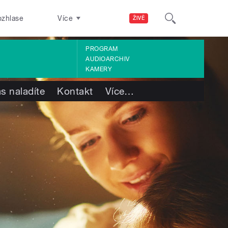
ozhlase
Více
ŽIVĚ
PROGRAM
AUDIOARCHIV
KAMERY
s naladíte
Kontakt
Více
…