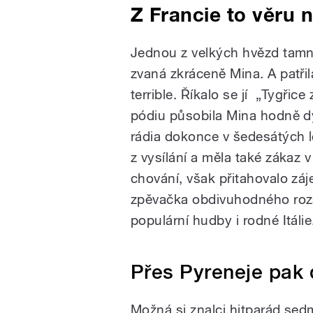
Z Francie to věru n
Jednou z velkých hvězd tamn
zvaná zkráceně Mina. A patř
terrible. Říkalo se jí „Tygři
pódiu působila Mina hodně dy
rádia dokonce v šedesátých le
z vysílání a měla také zákaz v
chování, však přitahovalo zá
zpěvačka obdivuhodného rozsa
populární hudby i rodné Itálie
Přes Pyreneje pak
Možná si znalci hitparád se