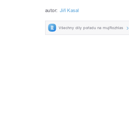
autor:
Jiří Kasal
Všechny díly pořadu na mujRozhlas