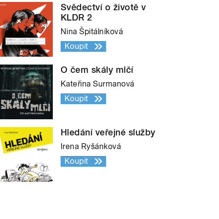
Svědectví o životě v
KLDR 2
Nina Špitálníková
Koupit
O čem skály mlčí
Kateřina Surmanová
Koupit
Hledání veřejné služby
Irena Ryšánková
Koupit