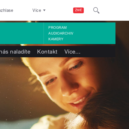
ozhlase
Více
ŽIVĚ
PROGRAM
AUDIOARCHIV
KAMERY
nás naladíte
Kontakt
Více
…