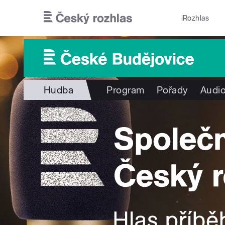
Přejít k hlavnímu obsahu
iRozhlas
Hudba
Program
Pořady
Audio