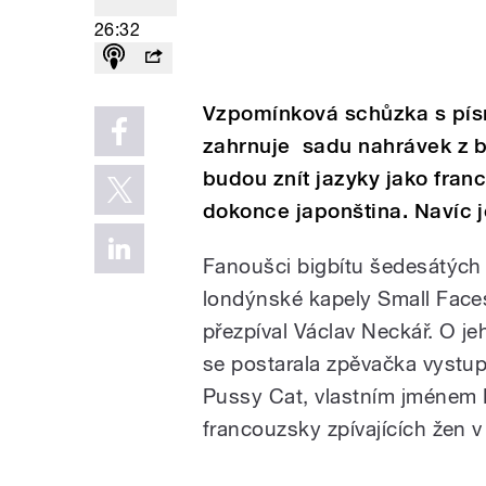
26:32
Vzpomínková schůzka s písn
zahrnuje sadu nahrávek z 
budou znít jazyky jako franc
dokonce japonština. Navíc 
Fanoušci bigbítu šedesátých l
londýnské kapely Small Face
přezpíval Václav Neckář. O j
se postarala zpěvačka vyst
Pussy Cat, vlastním jménem É
francouzsky zpívajících žen v