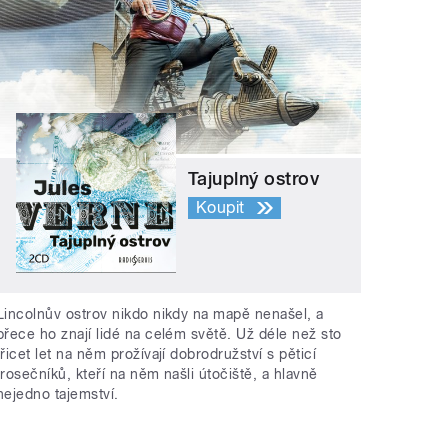
Tajuplný ostrov
Koupit
Lincolnův ostrov nikdo nikdy na mapě nenašel, a
přece ho znají lidé na celém světě. Už déle než sto
třicet let na něm prožívají dobrodružství s pěticí
trosečníků, kteří na něm našli útočiště, a hlavně
nejedno tajemství.