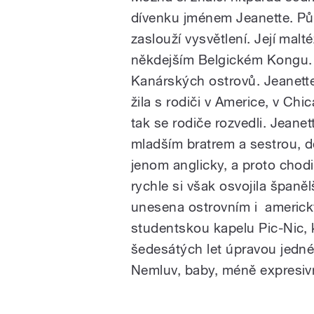
dívenku jménem Jeanette. Pů
zaslouží vysvětlení. Její malté
někdejším Belgickém Kongu.
Kanárských ostrovů. Jeanett
žila s rodiči v Americe, v Chic
tak se rodiče rozvedli. Jean
mladším bratrem a sestrou, d
jenom anglicky, a proto chodi
rychle si však osvojila španěl
unesena ostrovním i americký
studentskou kapelu Pic-Nic, k
šedesátých let úpravou jedné 
Nemluv, baby, méně expresiv