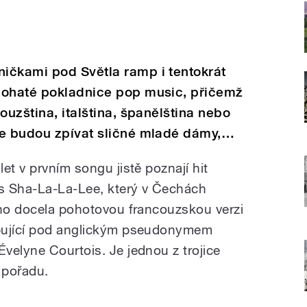
ičkami pod Světla ramp i tentokrát
bohaté pokladnice pop music, přičemž
ouzština, italština, španělština nebo
je budou zpívat sličné mladé dámy,…
et v prvním songu jistě poznají hit
s Sha-La-La-Lee, který v Čechách
eho docela pohotovou francouzskou verzi
upující pod anglickým pseudonymem
velyne Courtois. Je jednou z trojice
 pořadu.