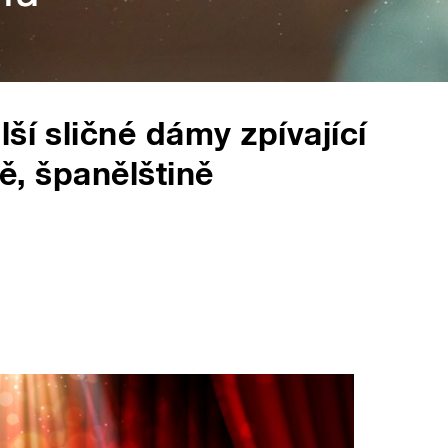
ší sličné dámy zpívající
ně, španělštině