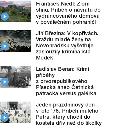
František Niedl: Zlom
stínu. Příběh o návratu do
vydrancovaného domova
v poválečném pohraničí
Jiří Březina: V kopřivách.
Vraždu mladé ženy na
Novohradsku vyšetřuje
zasloužilý kriminalista
Medek
Ladislav Beran: Krimi
příběhy
z prvorepublikového
Písecka aneb Četnická
pátračka versus galérka
Jeden prázdninový den
v létě '78. Příběh malého
Petra, který chodil do
kostela dřív než do školky