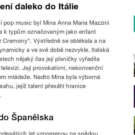
ení daleko do Itálie
í pop music byl Mina Anna Maria Mazzini
ila k typům označovaným jako enfant
ce z Cremony“. Výstředně se oblékala a na
namicky a ve své době nezvykle. Italská
tech nějaký čas její písničky vyřadila
 televizi. Její provokativní, nekonvenční
jem mládeže. Nadto Mina byla výborná
hu, jejíž talent přesáhl hranice
.
 do Španělska
dmdesátých let vzpomenou na snědou