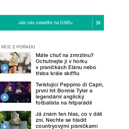
Jak nás naladíte na DABu
VÍCE Z POŘADU
Máte chuť na zmrzlinu?
Ochutnejte ji v horku
v písničkách Elánu nebo
třeba krále skifflu
Twistující Peppino di Capri,
první hit Bonnie Tyler a
legendární anglický
fotbalista na hitparádě
Já znám ten hlas, co v dáli
zní. Nechte se hladit
countryovými písničkami