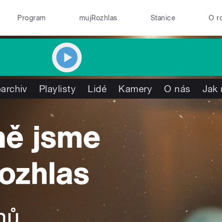
Program
mujRozhlas
Stanice
O r
archiv
Playlisty
Lidé
Kamery
O nás
Jak 