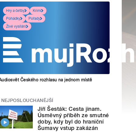
Hry a četby
Krimi
Pohádky
Pořady
Živé vysílání
Audiosvět Českého rozhlasu na jednom místě
NEJPOSLOUCHANĚJŠÍ
Jiří Šesták: Cesta jinam.
Úsměvný příběh ze smutné
doby, kdy byl do hraniční
Šumavy vstup zakázán