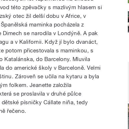
vod této zpěvačky s mazlivým hlasem si
zský otec žil delší dobu v Africe, v
 Španělská maminka pocházela z
e Dimech se narodila v Londýně. A pak
agu a v Kalifornii. Když jí bylo dvanáct,
ette potom přicestovala s maminkou, s
o Katalánska, do Barcelony. Mluvila
la do americké školy v Barceloně. Velmi
štinu. Zároveň se učila na kytaru a byla
m folkem. Jeanette založila
terá se proslavila v druhé půlce
dětské písničky Cállate niña, tedy
ně řečeno.