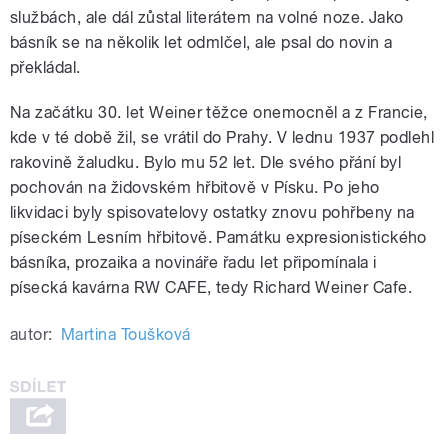
službách, ale dál zůstal literátem na volné noze. Jako
básník se na několik let odmlčel, ale psal do novin a
překládal.
Na začátku 30. let Weiner těžce onemocněl a z Francie,
kde v té době žil, se vrátil do Prahy. V lednu 1937 podlehl
rakovině žaludku. Bylo mu 52 let. Dle svého přání byl
pochován na židovském hřbitově v Písku. Po jeho
likvidaci byly spisovatelovy ostatky znovu pohřbeny na
píseckém Lesním hřbitově. Památku expresionistického
básníka, prozaika a novináře řadu let připomínala i
písecká kavárna RW CAFE, tedy Richard Weiner Cafe.
autor:
Martina Toušková