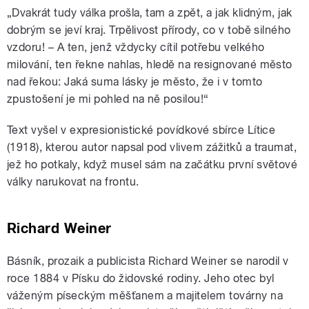
„Dvakrát tudy válka prošla, tam a zpět, a jak klidným, jak
dobrým se jeví kraj. Trpělivost přírody, co v tobě silného
vzdoru! – A ten, jenž vždycky cítil potřebu velkého
milování, ten řekne nahlas, hledě na resignované město
nad řekou: Jaká suma lásky je město, že i v tomto
zpustošení je mi pohled na ně posilou!“
Text vyšel v expresionistické povídkové sbírce Lítice
(1918), kterou autor napsal pod vlivem zážitků a traumat,
jež ho potkaly, když musel sám na začátku první světové
války narukovat na frontu.
Richard Weiner
Básník, prozaik a publicista Richard Weiner se narodil v
roce 1884 v Písku do židovské rodiny. Jeho otec byl
váženým píseckým měšťanem a majitelem továrny na