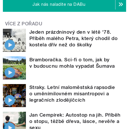
Jak nás naladíte na DABu
VÍCE Z POŘADU
Jeden prázdninový den v létě '78.
Příběh malého Petra, který chodil do
kostela dřív než do školky
Bramboračka. Sci-fi o tom, jak by
v budoucnu mohla vypadat Šumava
Straky. Letní maloměstská rapsodie
o uměnímilovném misantropovi a
legračních zlodějíčcích
Jan Cempírek: Autostop na jih. Příběh
o stopu, těžbě dřeva, lásce, nevěře a
sexu