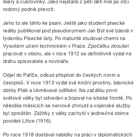
likéry a cukrovinky. Jako nejstarší z pěti dětí měl po otci
rodinný podnik převzít.
Jeho to ale táhlo ke psaní. Ještě jako student písecké
reálky publikoval pod pseudonymem Jan Bol své básně v
týdeníku Písecké listy. Po maturitě studoval chemii na
Vysokém učení technickém v Praze. Zpočátku zkoušel
pracovat v oboru, ale v roce 1912 se definitivně vydal na
dráhu spisovatele a novináře.
Odjel do Paříže, odkud přispíval do českých novin a
časopisů. V roce 1913 vydal své knižní prvotiny, básnické
sbírky Pták a Usměvavé odříkání. Na začátku první
světové války byl odveden a bojoval na srbské frontě. Po
několika měsících se nervově zhroutil a vojenské služby
byl zproštěn. Zážitky z války zachytil v jedinečné sbírce
povídek Lítice (1916).
Po roce 1918 dostával nabídky na práci v diplomatických