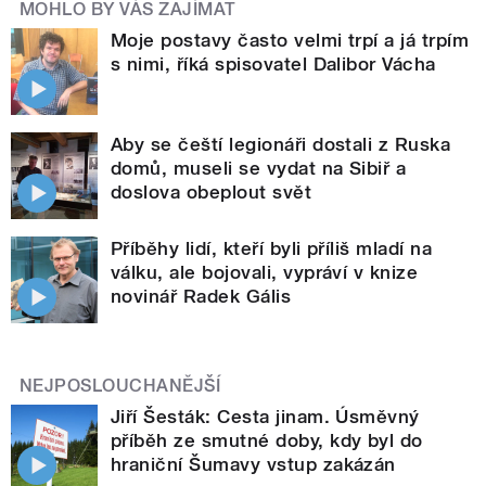
MOHLO BY VÁS ZAJÍMAT
Moje postavy často velmi trpí a já trpím
s nimi, říká spisovatel Dalibor Vácha
Aby se čeští legionáři dostali z Ruska
domů, museli se vydat na Sibiř a
doslova obeplout svět
Příběhy lidí, kteří byli příliš mladí na
válku, ale bojovali, vypráví v knize
novinář Radek Gális
NEJPOSLOUCHANĚJŠÍ
Jiří Šesták: Cesta jinam. Úsměvný
příběh ze smutné doby, kdy byl do
hraniční Šumavy vstup zakázán