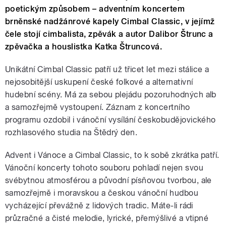
poetickým způsobem – adventním koncertem
brněnské nadžánrové kapely Cimbal Classic, v jejímž
čele stojí cimbalista, zpěvák a autor Dalibor Štrunc a
zpěvačka a houslistka Katka Štruncová.
Unikátní Cimbal Classic patří už třicet let mezi stálice a
nejosobitější uskupení české folkové a alternativní
hudební scény. Má za sebou plejádu pozoruhodných alb
a samozřejmě vystoupení. Záznam z koncertního
programu ozdobil i vánoční vysílání českobudějovického
rozhlasového studia na Štědrý den.
Advent i Vánoce a Cimbal Classic, to k sobě zkrátka patří.
Vánoční koncerty tohoto souboru pohladí nejen svou
svébytnou atmosférou a původní písňovou tvorbou, ale
samozřejmě i moravskou a českou vánoční hudbou
vycházející převážně z lidových tradic. Máte-li rádi
průzračné a čisté melodie, lyrické, přemýšlivé a vtipné