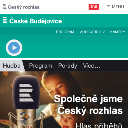
Přejít k hlavnímu obsahu
MENU
ŽIVĚ
PROGRAM
AUDIOARCHIV
KAMERY
Hudba
Program
Pořady
Více
…