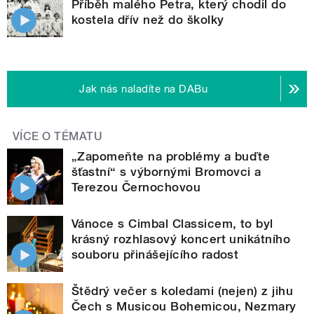
Příběh malého Petra, který chodil do
kostela dřív než do školky
Jak nás naladíte na DABu
VÍCE O TÉMATU
„Zapomeňte na problémy a buďte
šťastní“ s výbornými Bromovci a
Terezou Černochovou
Vánoce s Cimbal Classicem, to byl
krásný rozhlasový koncert unikátního
souboru přinášejícího radost
Štědrý večer s koledami (nejen) z jihu
Čech s Musicou Bohemicou, Nezmary