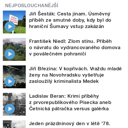
NEJPOSLOUCHANĚJŠÍ
Jiří Šesták: Cesta jinam. Úsměvný
příběh ze smutné doby, kdy byl do
hraniční Šumavy vstup zakázán
František Niedl: Zlom stínu. Příběh
o návratu do vydrancovaného domova
v poválečném pohraničí
Jiří Březina: V kopřivách. Vraždu mladé
ženy na Novohradsku vyšetřuje
zasloužilý kriminalista Medek
Ladislav Beran: Krimi příběhy
z prvorepublikového Písecka aneb
Četnická pátračka versus galérka
Jeden prázdninový den v létě '78.