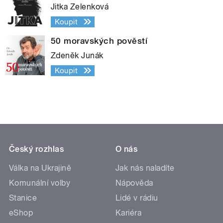
Jitka Zelenková
Koupit
50 moravských pověstí
Zdeněk Junák
Koupit
Český rozhlas
O nás
Válka na Ukrajině
Jak nás naladíte
Komunální volby
Nápověda
Stanice
Lidé v rádiu
eShop
Kariéra