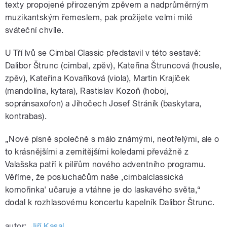
texty propojené přirozeným zpěvem a nadprůměrným
muzikantským řemeslem, pak prožijete velmi milé
sváteční chvíle.
U Tří lvů se Cimbal Classic představil v této sestavě:
Dalibor Štrunc (cimbal, zpěv), Kateřina Štruncová (housle,
zpěv), Kateřina Kovaříková (viola), Martin Krajíček
(mandolína, kytara), Rastislav Kozoň (hoboj,
sopránsaxofon) a Jihočech Josef Stráník (baskytara,
kontrabas).
„Nové písně společně s málo známými, neotřelými, ale o
to krásnějšími a zemitějšími koledami převážně z
Valašska patří k pilířům nového adventního programu.
Věříme, že posluchačům naše ‚cimbalclassická
komořinka' učaruje a vtáhne je do laskavého světa,“
dodal k rozhlasovému koncertu kapelník Dalibor Štrunc.
autor:
Jiří Kasal