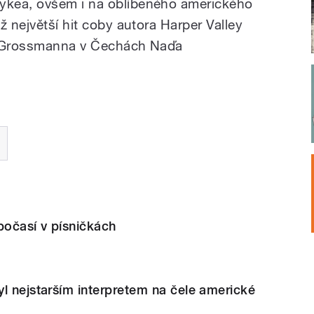
ykea, ovšem i na oblíbeného amerického
ž největší hit coby autora Harper Valley
ho Grossmanna v Čechách Naďa
počasí v písničkách
l nejstarším interpretem na čele americké