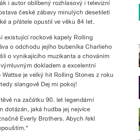
k i autor oblíbený rozhlasový i televizní
stava české zábavy minulých desetiletí
é a přátele opustil ve věku 84 let.
í existující rockové kapely Rolling
ráva o odchodu jejího bubeníka Charlieho
išli o vynikajícího muzikanta a chováním
 výmluvným dokladem a excelentní
 Wattse je velký hit Rolling Stones z roku
tedy slangově Dej mi pokoj!
těvě na začátku 90. let legendární
n dotázán, jaká hudba jej nejvíce
značně Everly Brothers. Abych řekl
nepouštím.“