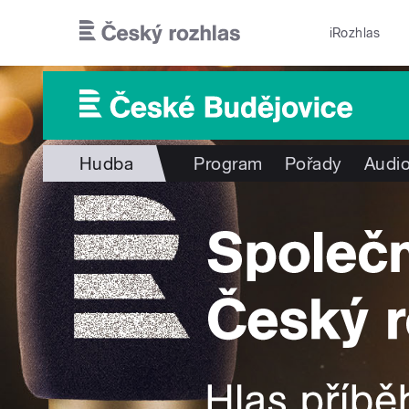
Přejít k hlavnímu obsahu
iRozhlas
Hudba
Program
Pořady
Audio