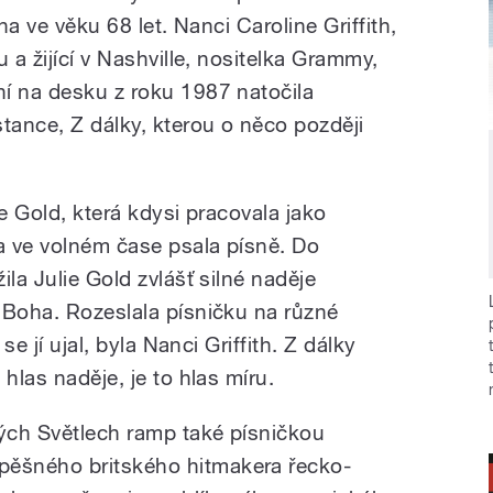
na ve věku 68 let. Nanci Caroline Griffith,
 a žijící v Nashville, nositelka Grammy,
í na desku z roku 1987 natočila
ance, Z dálky, kterou o něco později
ie Gold, která kdysi pracovala jako
a ve volném čase psala písně. Do
ila Julie Gold zvlášť silné naděje
 Boha. Rozeslala písničku na různé
se jí ujal, byla Nanci Griffith. Z dálky
hlas naděje, je to hlas míru.
ých Světlech ramp také písničkou
ěšného britského hitmakera řecko-