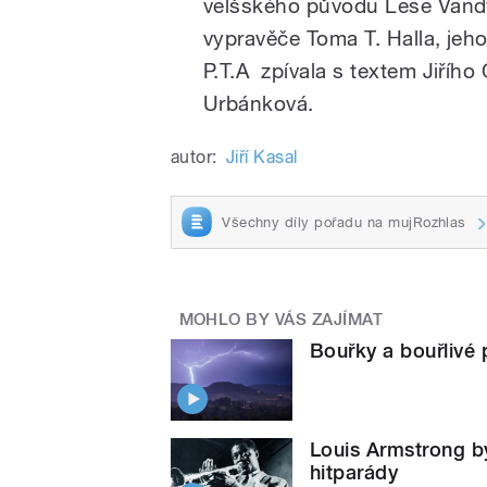
velšského původu Lese Vand
vypravěče Toma T. Halla, jeho
P.T.A zpívala s textem Jiří
Urbánková.
autor:
Jiří Kasal
Všechny díly pořadu na mujRozhlas
MOHLO BY VÁS ZAJÍMAT
Bouřky a bouřlivé 
Louis Armstrong by
hitparády