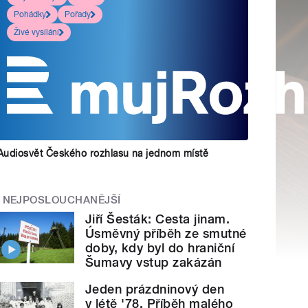
Pohádky
Pořady
Živé vysílání
Audiosvět Českého rozhlasu na jednom místě
NEJPOSLOUCHANĚJŠÍ
Jiří Šesták: Cesta jinam.
Úsměvný příběh ze smutné
doby, kdy byl do hraniční
Šumavy vstup zakázán
Jeden prázdninový den
v létě '78. Příběh malého