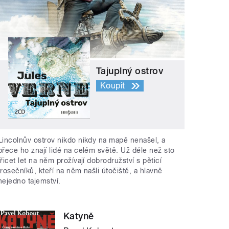
Tajuplný ostrov
Koupit
Lincolnův ostrov nikdo nikdy na mapě nenašel, a
přece ho znají lidé na celém světě. Už déle než sto
třicet let na něm prožívají dobrodružství s pěticí
trosečníků, kteří na něm našli útočiště, a hlavně
nejedno tajemství.
Katyně