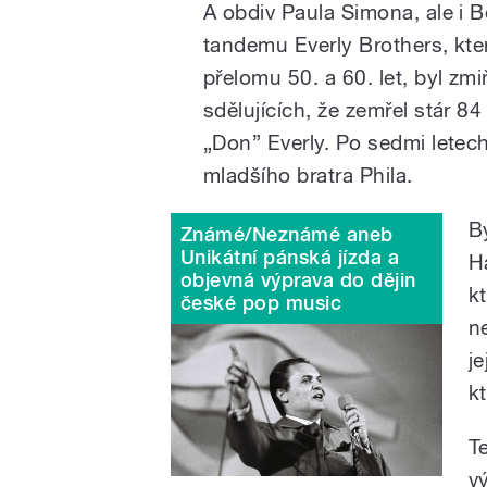
A obdiv Paula Simona, ale i B
tandemu Everly Brothers, kter
přelomu 50. a 60. let, byl z
sdělujících, že zemřel stár 84
„Don” Everly. Po sedmi letec
mladšího bratra Phila.
B
Známé/Neznámé aneb
Unikátní pánská jízda a
H
objevná výprava do dějin
k
české pop music
n
j
k
T
v