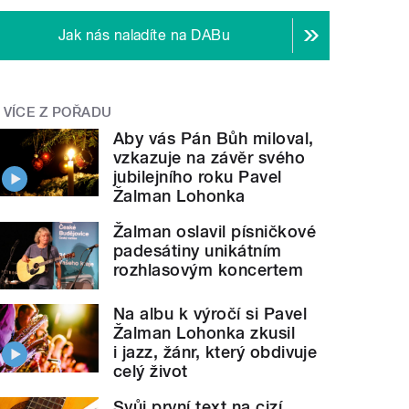
Jak nás naladíte na DABu
VÍCE Z POŘADU
Aby vás Pán Bůh miloval,
vzkazuje na závěr svého
jubilejního roku Pavel
Žalman Lohonka
Žalman oslavil písničkové
padesátiny unikátním
rozhlasovým koncertem
Na albu k výročí si Pavel
Žalman Lohonka zkusil
i jazz, žánr, který obdivuje
celý život
Svůj první text na cizí