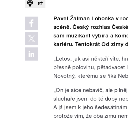
Pavel Žalman Lohonka v roc
scéně. Český rozhlas České 
sám muzikant vybírá a kome
kariéru. Tentokrát Od zimy 
„Letos, jak asi někteří víte, 
přesně polovinu, pětadvacet l
Novotný, kterému se říká Neb
„On je sice nebavič, ale piln
sluchaře jsem do té doby nep
A já jsem k jeho šedesátinám
protože vím, že oba zimu ne