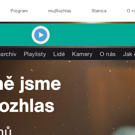
Program
mujRozhlas
Stanice
O r
archiv
Playlisty
Lidé
Kamery
O nás
Jak 