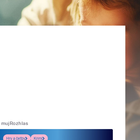
mujRozhlas
Hry a četby
Krimi