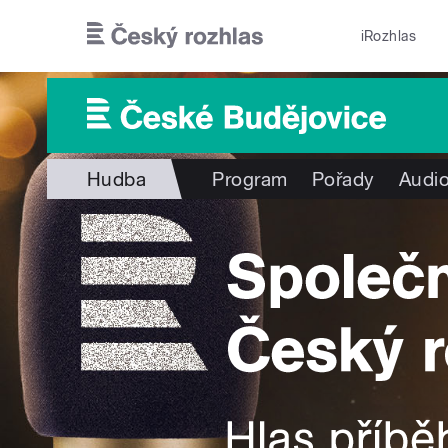
Přejít k hlavnímu obsahu
iRozhlas
Hudba
Program
Pořady
Audio