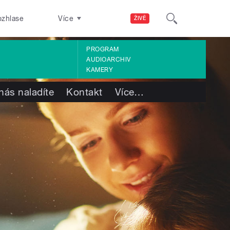
ozhlase
Více
ŽIVĚ
PROGRAM
AUDIOARCHIV
KAMERY
nás naladíte
Kontakt
Více
…