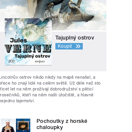
Tajuplný ostrov
Koupit
Lincolnův ostrov nikdo nikdy na mapě nenašel, a
přece ho znají lidé na celém světě. Už déle než sto
třicet let na něm prožívají dobrodružství s pěticí
trosečníků, kteří na něm našli útočiště, a hlavně
nejedno tajemství.
Pochoutky z horské
chaloupky