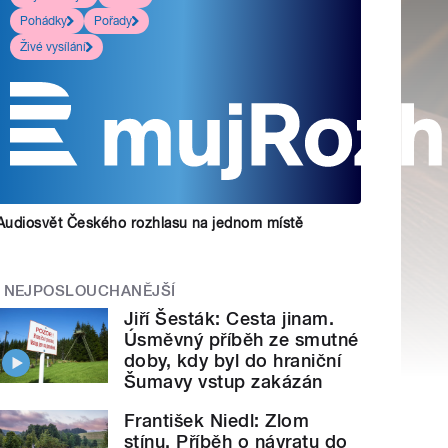
Pohádky
Pořady
Živé vysílání
Audiosvět Českého rozhlasu na jednom místě
NEJPOSLOUCHANĚJŠÍ
Jiří Šesták: Cesta jinam.
Úsměvný příběh ze smutné
doby, kdy byl do hraniční
Šumavy vstup zakázán
František Niedl: Zlom
stínu. Příběh o návratu do