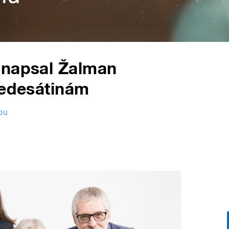
 napsal Žalman
šedesátinám
kou