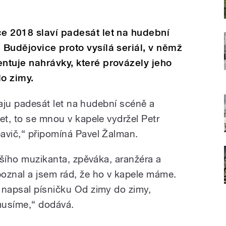
e 2018 slaví padesát let na hudební
Budějovice proto vysílá seriál, v němž
ntuje nahrávky, které provázely jeho
do zimy.
hraju padesát let na hudební scéně a
et, to se mnou v kapele vydržel Petr
avič,“ připomíná Pavel Žalman.
ějšího muzikanta, zpěváka, aranžéra a
oznal a jsem rád, že ho v kapele máme.
 napsal písničku Od zimy do zimy,
musíme,“ dodává.