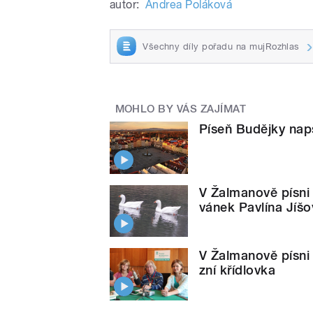
autor:
Andrea Poláková
Všechny díly pořadu na mujRozhlas
MOHLO BY VÁS ZAJÍMAT
Píseň Budějky nap
V Žalmanově písni 
vánek Pavlína Jíšo
V Žalmanově písni
zní křídlovka