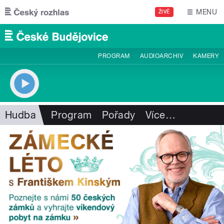
Přejít k hlavnímu obsahu
MENU
ŽIVĚ
PROGRAM
AUDIOARCHIV
KAMERY
Hudba
Program
Pořady
Více
…