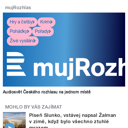
mujRozhlas
Hry a četby
Krimi
Pohádky
Pořady
Živé vysílání
Audiosvět Českého rozhlasu na jednom místě
MOHLO BY VÁS ZAJÍMAT
Píseň Slunko, vstávej napsal Žalman
v zimě, když bylo všechno ztuhlé
mrazem