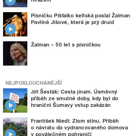
Písničku Píšťalko keltská poslal Žalman
Pavlíně Jíšové, která je prý druid
Žalman – 50 let s písničkou
NEJPOSLOUCHANĚJŠÍ
Jiří Šesták: Cesta jinam. Úsměvný
příběh ze smutné doby, kdy byl do
hraniční Šumavy vstup zakázán
František Niedl: Zlom stínu. Příběh
o návratu do vydrancovaného domova
v poválečném pohraničí