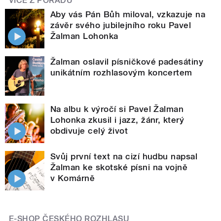
VÍCE Z POŘADU
Aby vás Pán Bůh miloval, vzkazuje na
závěr svého jubilejního roku Pavel
Žalman Lohonka
Žalman oslavil písničkové padesátiny
unikátním rozhlasovým koncertem
Na albu k výročí si Pavel Žalman
Lohonka zkusil i jazz, žánr, který
obdivuje celý život
Svůj první text na cizí hudbu napsal
Žalman ke skotské písni na vojně
v Komárně
E-SHOP ČESKÉHO ROZHLASU