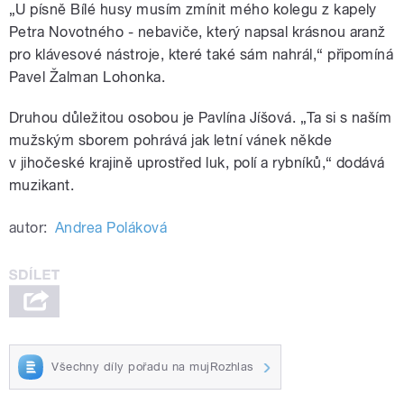
„U písně Bílé husy musím zmínit mého kolegu z kapely
Petra Novotného - nebaviče, který napsal krásnou aranž
pro klávesové nástroje, které také sám nahrál,“ připomíná
Pavel Žalman Lohonka.
Druhou důležitou osobou je Pavlína Jíšová. „Ta si s naším
mužským sborem pohrává jak letní vánek někde
v jihočeské krajině uprostřed luk, polí a rybníků,“ dodává
muzikant.
autor:
Andrea Poláková
Všechny díly pořadu na mujRozhlas