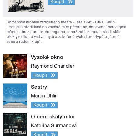
Koupit
Románová kronika ztraceného města - léta 1945–1961. Karin
Lednická předkládá do značné míry převratný, dosavadní paradigma
měnící obraz hornického regionu, jehož zahlazenou historii stále
překrývá tlustá vrstva mýtů a zakořeněných stereotypů o „černé
zemi a rudém kraji“.
Vysoké okno
Raymond Chandler
Koupit
Sestry
Martin Uhlíř
Koupit
O čem skály mlčí
Kateřina Surmanová
Koupit