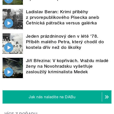
Ladislav Beran: Krimi příběhy
z prvorepublikového Písecka aneb
Četnická pátračka versus galérka
Jeden prázdninový den v létě '78.
Příběh malého Petra, který chodil do
kostela dřív než do školky
Jiří Březina: V kopřivách. Vraždu mladé
ženy na Novohradsku vyšetřuje
zasloužilý kriminalista Medek
Jak nás naladíte na DABu