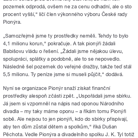
pozemek odprodá, ovšem ne za cenu odhadní, ale o sto
procent vyšší,“ líčí člen výkonného výboru České rady
Pionýra.
„Samozřejmě jsme ty prostředky neměli. Tehdy to bylo
4,1 milionu korun,“ pokračuje. A tak pionýři žádali
Babišovu vládu o řešení. „Žádali jsme nějakou úlevu,
spolupráci, splátky a podobně, ale to se nepovedlo.
Následně šel pozemek do veřejné dražby, takže teď stál
5,5 milionu. Ty peníze jsme si museli půjčit,“ dodává.
Nyní se organizace Pionýr snaží získat finanční
prostředky alespoň zčásti zpět. „Uspořádali jsme sbírku.
Já jsem si vzpomněl na nápis nad oponou Národního
divadla – my taky máme oponu – a říkám tomu Pionýři
sobě. Ale nejsou to jen pionýři, kdo do sbírky přispívají,
aby ten dům zůstal dětem a spolkům,“ říká Dušan
Pěchota. Vedle Pionýra a divadelního spolku J. K. Tyl totiž