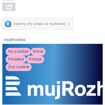
Všechny díly pořadu na mujRozhlas
mujRozhlas
Hry a četby
Krimi
Pohádky
Pořady
Živé vysílání