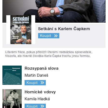
Setkání s Karlem Čapkem
Koupit
Literární fikce, pokus přiblížit literární nadsázkou spisovatele,
filozofa, ale hlavně člověka Karla Čapka trochu jinou formou.
Rozsypaná slova
Martin Daneš
Koupit
Hornické vdovy
Kamila Hladká
Koupit