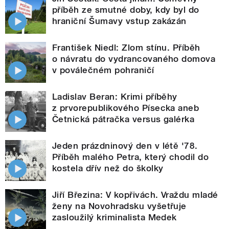
příběh ze smutné doby, kdy byl do
hraniční Šumavy vstup zakázán
František Niedl: Zlom stínu. Příběh
o návratu do vydrancovaného domova
v poválečném pohraničí
Ladislav Beran: Krimi příběhy
z prvorepublikového Písecka aneb
Četnická pátračka versus galérka
Jeden prázdninový den v létě '78.
Příběh malého Petra, který chodil do
kostela dřív než do školky
Jiří Březina: V kopřivách. Vraždu mladé
ženy na Novohradsku vyšetřuje
zasloužilý kriminalista Medek