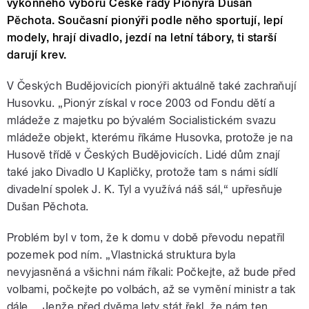
výkonného výboru České rady Pionýra Dušan
Pěchota. Současní pionýři podle něho sportují, lepí
modely, hrají divadlo, jezdí na letní tábory, ti starší
darují krev.
V Českých Budějovicích pionýři aktuálně také zachraňují
Husovku. „Pionýr získal v roce 2003 od Fondu dětí a
mládeže z majetku po bývalém Socialistickém svazu
mládeže objekt, kterému říkáme Husovka, protože je na
Husově třídě v Českých Budějovicích. Lidé dům znají
také jako Divadlo U Kapličky, protože tam s námi sídlí
divadelní spolek J. K. Tyl a využívá náš sál,“ upřesňuje
Dušan Pěchota.
Problém byl v tom, že k domu v době převodu nepatřil
pozemek pod ním. „Vlastnická struktura byla
nevyjasněná a všichni nám říkali: Počkejte, až bude před
volbami, počkejte po volbách, až se vymění ministr a tak
dále… Jenže před dvěma lety stát řekl, že nám ten