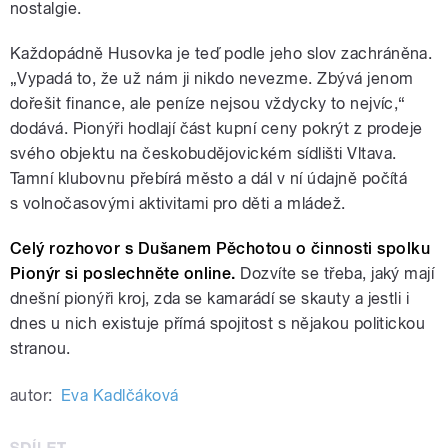
nostalgie.
Každopádně Husovka je teď podle jeho slov zachráněna.
„Vypadá to, že už nám ji nikdo nevezme. Zbývá jenom
dořešit finance, ale peníze nejsou vždycky to nejvíc,“
dodává. Pionýři hodlají část kupní ceny pokrýt z prodeje
svého objektu na českobudějovickém sídlišti Vltava.
Tamní klubovnu přebírá město a dál v ní údajně počítá
s volnočasovými aktivitami pro děti a mládež.
Celý rozhovor s Dušanem Pěchotou o činnosti spolku
Pionýr si poslechněte online.
Dozvíte se třeba, jaký mají
dnešní pionýři kroj, zda se kamarádí se skauty a jestli i
dnes u nich existuje přímá spojitost s nějakou politickou
stranou.
autor:
Eva Kadlčáková