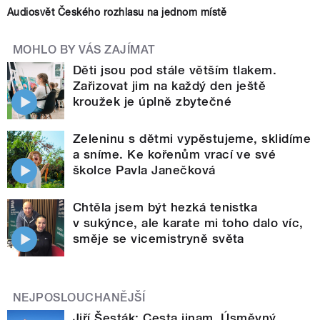
Audiosvět Českého rozhlasu na jednom místě
MOHLO BY VÁS ZAJÍMAT
Děti jsou pod stále větším tlakem.
Zařizovat jim na každý den ještě
kroužek je úplně zbytečné
Zeleninu s dětmi vypěstujeme, sklidíme
a sníme. Ke kořenům vrací ve své
školce Pavla Janečková
Chtěla jsem být hezká tenistka
v sukýnce, ale karate mi toho dalo víc,
směje se vicemistryně světa
NEJPOSLOUCHANĚJŠÍ
Jiří Šesták: Cesta jinam. Úsměvný