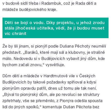
v budově sídlí třeba i Radambuk, což je Rada dětí a
mládeže budějovického kraje.
Děti se bojí o vodu. Díky projektu, u jehož zrodu
stála jihočeská učitelka, vědí, že ji budou muset
víc chránit
Že by šli jinam, si pionýři podle Dušana Pěchoty neuměli
představit. „Baráků, které mají sál a klubovny, je strašně
málo. Nedovedu si v Budějovicích vybavit jiný dům, kde
bychom začali znovu,“ vysvětluje.
Dům dětí a mládeže v Hardtmutově vile v Českých
Budějovicích by takové požadavky splňoval a kdysi
pionýrům opravdu patřil, dnes už tomu ale tak není.
„Býval to pionýrský dům, ale po revoluci se struktury
zpřetrhaly, vše se přeměnilo, z Pionýra odešla spousta
lidí do jiných spolků,“ komentuje Dušan Pěchota bez