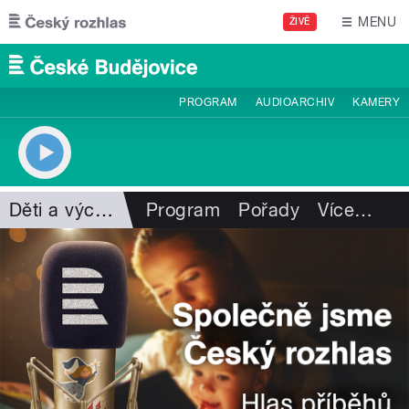
Přejít k hlavnímu obsahu
MENU
ŽIVĚ
PROGRAM
AUDIOARCHIV
KAMERY
Děti a výchova
Program
Pořady
Více
…