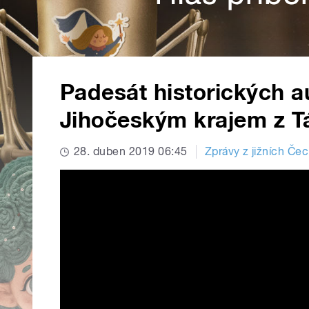
Padesát historických a
Jihočeským krajem z 
28. duben 2019 06:45
Zprávy z jižních Če