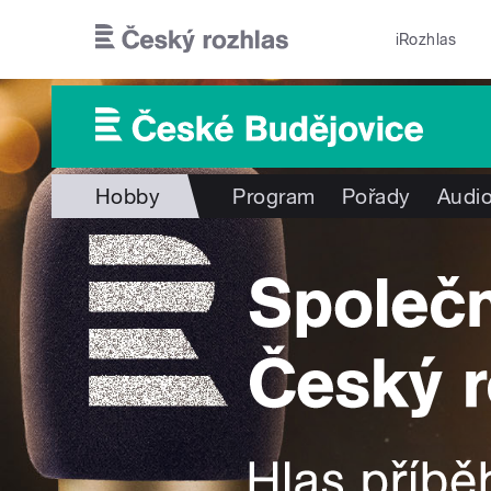
Přejít k hlavnímu obsahu
iRozhlas
Hobby
Program
Pořady
Audio