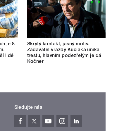
ch je 8
Skrytý kontakt, jasný motiv.
m.
Zadavatel vraždy Kuciaka uniká
ší lidé
trestu, hlavním podezřelým je dál
Kočner
Sledujte nás