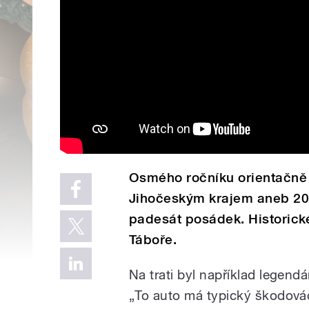
Osmého ročníku orientačně 
Jihočeským krajem aneb 200
padesát posádek. Historické
Táboře.
Na trati byl například legen
„To auto má typický škodovác