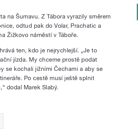
sta na Šumavu. Z Tábora vyrazily směrem
nice, odtud pak do Volar, Prachatic a
na Žižkovo náměstí v Táboře.
rává ten, kdo je nejrychlejší. „Je to
ntační jízda. My chceme prostě podat
by se kochali jižními Čechami a aby se
tineráře. Po cestě musí ještě splnit
,“ dodal Marek Slabý.