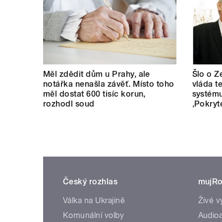
Měl zdědit dům u Prahy, ale
Šlo o Z
notářka nenašla závěť. Místo toho
vláda t
měl dostat 600 tisíc korun,
systému
rozhodl soud
‚Pokryt
Český rozhlas
mujRo
Válka na Ukrajině
Živé v
Komunální volby
Audioa