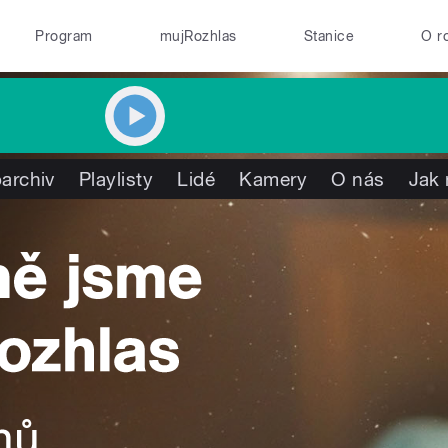
Program
mujRozhlas
Stanice
O r
archiv
Playlisty
Lidé
Kamery
O nás
Jak 