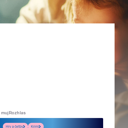
mujRozhlas
Hry a četby
Krimi