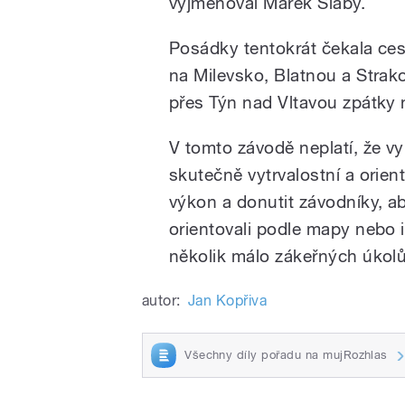
vyjmenoval Marek Slabý.
Posádky tentokrát čekala ce
na Milevsko, Blatnou a Strako
přes Týn nad Vltavou zpátky 
V tomto závodě neplatí, že vyh
skutečně vytrvalostní a orie
výkon a donutit závodníky, a
orientovali podle mapy nebo i
několik málo zákeřných úkolů
autor:
Jan Kopřiva
Všechny díly pořadu na mujRozhlas