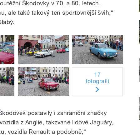
outěžní Škodovky v 70. a 80. letech.
u, ale také takový ten sportovnější švih,“
Slabý.
17
fotografií
kodovek postavily i zahraniční značky
ozidla z Anglie, takzvané lidové Jaguáry,
tu, vozidla Renault a podobně,“