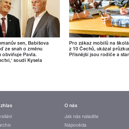
emanův sen, Babišova
Pro zákaz mobilů na školá
eď ze snah o změnu
z 10 Čechů, ukázal průzku
 obviňuje Pavla.
Přísnější jsou rodiče a star
ectví,‘ soudí Kysela
zhlas
O nás
ysílání
Jak nás naladíte
rchiv
Nápověda