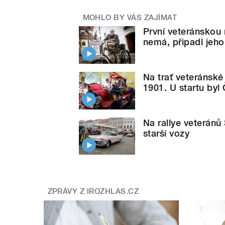
MOHLO BY VÁS ZAJÍMAT
První veteránskou r
nemá, připadl jeho
Na trať veteránské 
1901. U startu byl
Na rallye veteránů
starší vozy
ZPRÁVY Z IROZHLAS.CZ