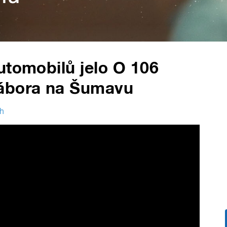
utomobilů jelo O 106
Tábora na Šumavu
ch