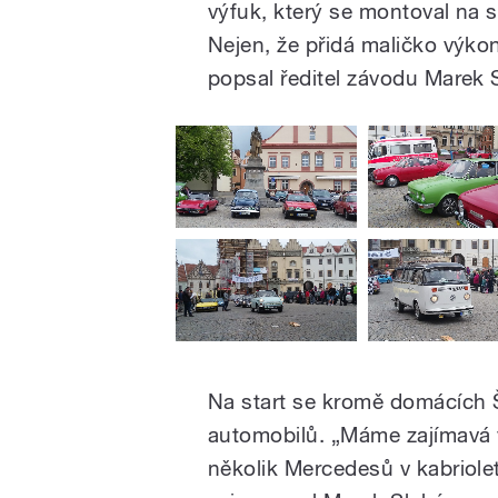
výfuk, který se montoval na s
Nejen, že přidá maličko výkon
popsal ředitel závodu Marek 
Na start se kromě domácích Š
automobilů. „Máme zajímavá v
několik Mercedesů v kabriole