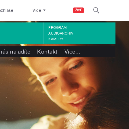
ozhlase
Více
ŽIVĚ
PROGRAM
AUDIOARCHIV
KAMERY
nás naladíte
Kontakt
Více
…