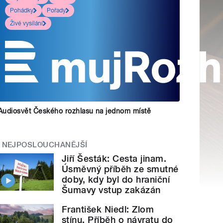
Pohádky
Pořady
Živé vysílání
Audiosvět Českého rozhlasu na jednom místě
NEJPOSLOUCHANĚJŠÍ
Jiří Šesták: Cesta jinam.
Úsměvný příběh ze smutné
doby, kdy byl do hraniční
Šumavy vstup zakázán
František Niedl: Zlom
stínu. Příběh o návratu do