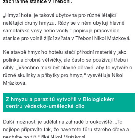
záchranné stanice v Třeboni.
„Hmyzí hotel je taková ubytovna pro různé létající i
nelétající druhy hmyzu. Rády se v něm ubytují hlavně
samotářské vosy nebo včely,“ popisuje pracovnice
stanice pro volně žijící zvířata v Třeboni Nikol Mrázková.
Ke stavbě hmyzího hotelu stačí přírodní materiály jako
polínka a drobné větvičky, ale často se používají třeba i
cihly. „Všechno musí být hlavně děravé, aby to vytvářelo
různé skulinky a příbytky pro hmyz,“ vysvětluje Nikol
Mrázková.
Z hmyzu a parazitů vytvořili v Biologickém
centru vědecko-umělecké dílo
Další možností je udělat na zahradě broukoviště. „To
nejlépe připravíte tak, že navezete fůru starého dřeva a
necháte ho tlít,“ říká Nikol Mrázková.