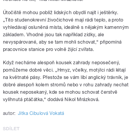
Útočiště mohou poblíž lidských obydlí najít i ještěrky.
„Tito studenokrevní živočichové mají rádi teplo, a proto
vyhledávají osluněná místa, ideálně s nějakým kamenným
základem. Vhodné jsou tak například zídky, ale
nevyspárované, aby se tam mohli schovat,“ připomíná
pracovnice stanice pro volně žijící zvířata.
Když necháme alespoň kousek zahrady neposečený,
pomůžeme dobré věci. „Hmyz, včelky, motýlci rádi létají
na květnaté pásy. Přestože se vám líbí anglický trávník, je
dobré alespoň kolem stromů nebo v rohu zahrady nechat
kousek neposekaný, kde se mohou schovat čerstvě
vylíhnutá ptáčátka,“ dodává Nikol Mrázková.
autor:
Jitka Cibulová Vokatá