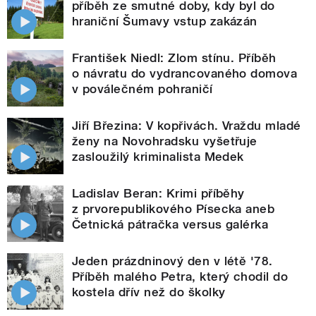
příběh ze smutné doby, kdy byl do
hraniční Šumavy vstup zakázán
František Niedl: Zlom stínu. Příběh
o návratu do vydrancovaného domova
v poválečném pohraničí
Jiří Březina: V kopřivách. Vraždu mladé
ženy na Novohradsku vyšetřuje
zasloužilý kriminalista Medek
Ladislav Beran: Krimi příběhy
z prvorepublikového Písecka aneb
Četnická pátračka versus galérka
Jeden prázdninový den v létě '78.
Příběh malého Petra, který chodil do
kostela dřív než do školky