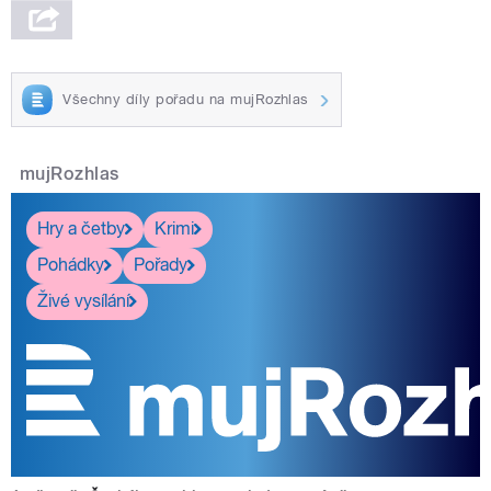
Všechny díly pořadu na mujRozhlas
mujRozhlas
Hry a četby
Krimi
Pohádky
Pořady
Živé vysílání