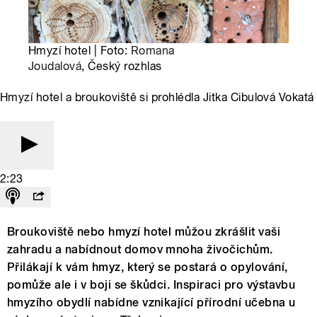
Hmyzí hotel | Foto:
Romana
Joudalová
, Český rozhlas
Hmyzí hotel a broukoviště si prohlédla Jitka Cibulová Vokatá
2:23
Broukoviště nebo hmyzí hotel můžou zkrášlit vaši
zahradu a nabídnout domov mnoha živočichům.
Přilákají k vám hmyz, který se postará o opylování,
pomůže ale i v boji se škůdci. Inspiraci pro výstavbu
hmyzího obydlí nabídne vznikající přírodní učebna u