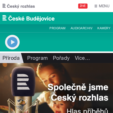
Přejít k hlavnímu obsahu
MENU
ŽIVĚ
PROGRAM
AUDIOARCHIV
KAMERY
Příroda
Program
Pořady
Více
…