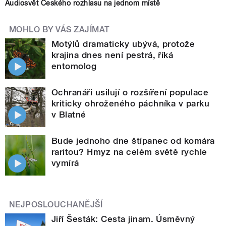
Audiosvět Českého rozhlasu na jednom místě
MOHLO BY VÁS ZAJÍMAT
Motýlů dramaticky ubývá, protože
krajina dnes není pestrá, říká
entomolog
Ochranáři usilují o rozšíření populace
kriticky ohroženého páchníka v parku
v Blatné
Bude jednoho dne štípanec od komára
raritou? Hmyz na celém světě rychle
vymírá
NEJPOSLOUCHANĚJŠÍ
Jiří Šesták: Cesta jinam. Úsměvný