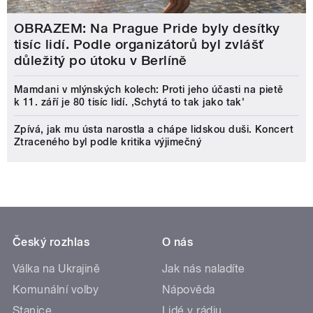
OBRAZEM: Na Prague Pride byly desítky
tisíc lidí. Podle organizátorů byl zvlášť
důležitý po útoku v Berlíně
Mamdani v mlýnských kolech: Proti jeho účasti na pietě
k 11. září je 80 tisíc lidí. ‚Schytá to tak jako tak'
Zpívá, jak mu ústa narostla a chápe lidskou duši. Koncert
Ztraceného byl podle kritika výjimečný
Český rozhlas
O nás
Válka na Ukrajině
Jak nás naladíte
Komunální volby
Nápověda
Stanice
Lidé v rádiu