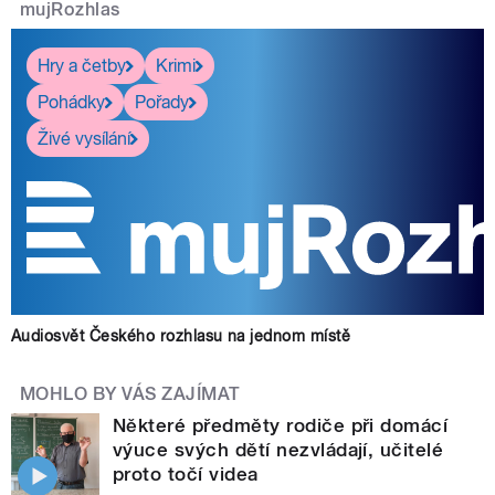
mujRozhlas
Hry a četby
Krimi
Pohádky
Pořady
Živé vysílání
Audiosvět Českého rozhlasu na jednom místě
MOHLO BY VÁS ZAJÍMAT
Některé předměty rodiče při domácí
výuce svých dětí nezvládají, učitelé
proto točí videa