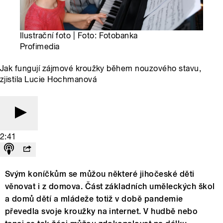
Ilustrační foto | Foto: Fotobanka
Profimedia
Jak fungují zájmové kroužky během nouzového stavu,
zjistila Lucie Hochmanová
2:41
Svým koníčkům se můžou některé jihočeské děti
věnovat i z domova. Část základních uměleckých škol
a domů dětí a mládeže totiž v době pandemie
převedla svoje kroužky na internet. V hudbě nebo