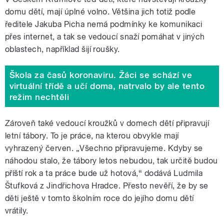
domu dětí, mají úplné volno. Většina jich totiž podle
ředitele Jakuba Picha nemá podmínky ke komunikaci
přes internet, a tak se vedoucí snaží pomáhat v jiných
oblastech, například šijí roušky.
Škola za časů koronaviru. Žáci se schází ve
virtuální třídě a učí doma, natrvalo by ale tento
režim nechtěli
Zároveň také vedoucí kroužků v domech dětí připravují
letní tábory. To je práce, na kterou obvykle mají
vyhrazený červen. „Všechno připravujeme. Kdyby se
náhodou stalo, že tábory letos nebudou, tak určitě budou
příští rok a ta práce bude už hotová,“ dodává Ludmila
Štufková z Jindřichova Hradce. Přesto nevěří, že by se
děti ještě v tomto školním roce do jejího domu dětí
vrátily.