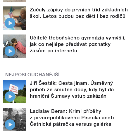
Začaly zápisy do prvních tříd základních
škol. Letos budou bez dětí i bez rodičů
Učitelé třeboňského gymnázia vymýšlí,
jak co nejlépe předávat poznatky
žákům po internetu
NEJPOSLOUCHANĚJŠÍ
Jiří Šesták: Cesta jinam. Úsměvný
příběh ze smutné doby, kdy byl do
hraniční Šumavy vstup zakázán
Ladislav Beran: Krimi příběhy
z prvorepublikového Písecka aneb
Četnická pátračka versus galérka