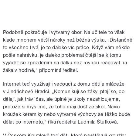
Podobně pokračuje i výtvarný obor. Na učitele to však
klade mnohem větší nároky než běžná výuka. „Distančně
to všechno trvá, je to daleko víc práce. Když vám někdo
pošle nahrávku, je daleko problematičtější se k tomu
vyjádřit se zpožděním na dálku než rovnou reagovat na
žáka v hodině,“ připomíná ředitel.
Internet teď využívají i vedoucí z domu dětí a mládeže
v Jindřichově Hradci. „Komunikují se žáky, ptají se, co
dělají, jak tráví čas, ale úplně je úkoly nezahlcujeme,
protože si myslíme, že toho mají dost ze škol. Navíc
kroužek keramiky nebo výtvarné výchovy se těžko bude
dělat po internetu,“ říká ředitelka Ludmila Štufková.
V Českém Krumlově teď děti, které navštěvují kroužky