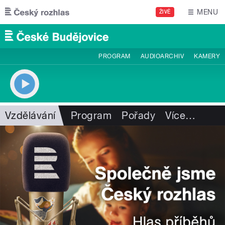
Přejít k hlavnímu obsahu
MENU
ŽIVĚ
PROGRAM
AUDIOARCHIV
KAMERY
Vzdělávání
Program
Pořady
Více
…