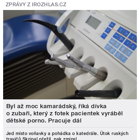
ZPRÁVY Z IROZHLAS.CZ
Byl až moc kamarádský, říká dívka
o zubaři, který z fotek pacientek vyráběl
dětské porno. Pracuje dál
Jed místo voňavky a pohádka o katedrále. Útok ruských
travičů Skripal přežil, pak zmizel