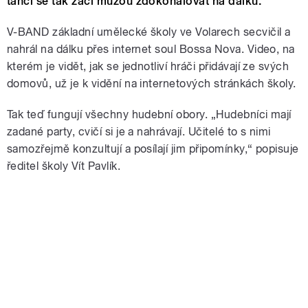
tanci se tak žáci můžou zdokonalovat na dálku.
V-BAND základní umělecké školy ve Volarech secvičil a
nahrál na dálku přes internet soul Bossa Nova. Video, na
kterém je vidět, jak se jednotliví hráči přidávají ze svých
domovů, už je k vidění na internetových stránkách školy.
Tak teď fungují všechny hudební obory. „Hudebníci mají
zadané party, cvičí si je a nahrávají. Učitelé to s nimi
samozřejmě konzultují a posílají jim připomínky,“ popisuje
ředitel školy Vít Pavlík.