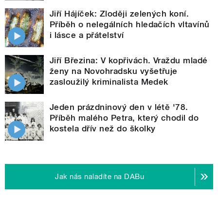
Jiří Hájíček: Zloději zelených koní.
Příběh o nelegálních hledačích vltavínů
i lásce a přátelství
Jiří Březina: V kopřivách. Vraždu mladé
ženy na Novohradsku vyšetřuje
zasloužilý kriminalista Medek
Jeden prázdninový den v létě '78.
Příběh malého Petra, který chodil do
kostela dřív než do školky
Jak nás naladíte na DABu