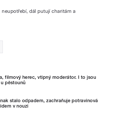
 neupotřebí, dál putují charitám a
 filmový herec, vtipný moderátor. I to jsou
y u pěstounů
 jinak stalo odpadem, zachraňuje potravinová
lidem v nouzi