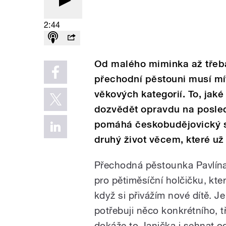
2:44
Od malého miminka až třeba 
přechodní pěstouni musí mí
věkových kategorií. To, jak
dozvědět opravdu na posled
pomáhá českobudějovický s
druhý život věcem, které už
Přechodná pěstounka Pavlína
pro pětiměsíční holčičku, kte
když si přivážím nové dítě. J
potřebuji něco konkrétního, t
dokáže to Janička i sehnat o