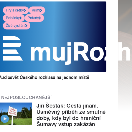
Hry a četby
Krimi
Pohádky
Pořady
Živé vysílání
Audiosvět Českého rozhlasu na jednom místě
NEJPOSLOUCHANĚJŠÍ
Jiří Šesták: Cesta jinam.
Úsměvný příběh ze smutné
doby, kdy byl do hraniční
Šumavy vstup zakázán