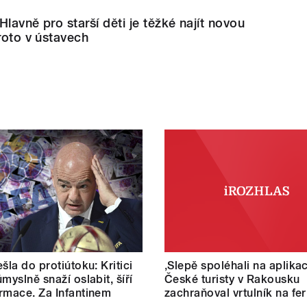
lavně pro starší děti je těžké najít novou
proto v ústavech
šla do protiútoku: Kritici
‚Slepě spoléhali na aplikac
myslně snaží oslabit, šíří
České turisty v Rakousku
rmace. Za Infantinem
zachraňoval vrtulník na fer