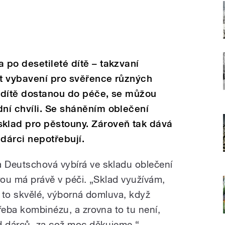
po desetileté dítě – takzvaní
t vybavení pro svěřence různých
é dítě dostanou do péče, se můžou
ní chvíli. Se sháněním oblečení
klad pro pěstouny. Zároveň tak dává
 dárci nepotřebují.
 Deutschová vybírá ve skladu oblečení
rou má právě v péči. „Sklad využívám,
e to skvělé, výborná domluva, když
řeba kombinézu, a zrovna to tu není,
d dárců, za což moc děkujeme,“