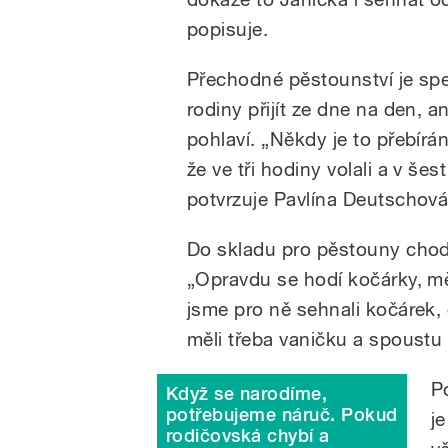
popisuje.
Přechodné pěstounství je spe
rodiny přijít ze dne na den, a
pohlaví. „Někdy je to přebírán
že ve tři hodiny volali a v š
potvrzuje Pavlína Deutschová
Do skladu pro pěstouny chodí 
„Opravdu se hodí kočárky, měl
jsme pro ně sehnali kočárek, 
měli třeba vaničku a spoustu 
P
Když se narodíme,
potřebujeme náruč. Pokud
j
rodičovská chybí a