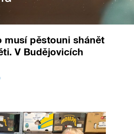
o musí pěstouni shánět
ti. V Budějovicích
h