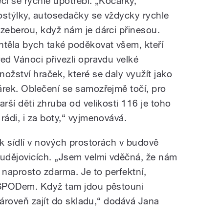
ěcí se rychle upotřebí. „Kočárky,
ostýlky, autosedačky se vždycky rychle
ozeberou, když nám je dárci přinesou.
htěla bych také poděkovat všem, kteří
řed Vánoci přivezli opravdu velké
nožství hraček, které se daly využít jako
árek. Oblečení se samozřejmě točí, pro
tarší děti zhruba od velikosti 116 je toho
ádi, i za boty,“ vyjmenovává.
k sídlí v nových prostorách v budově
udějovicích. „Jsem velmi vděčná, že nám
 naprosto zdarma. Je to perfektní,
OSPODem. Když tam jdou pěstouni
zároveň zajít do skladu,“ dodává Jana