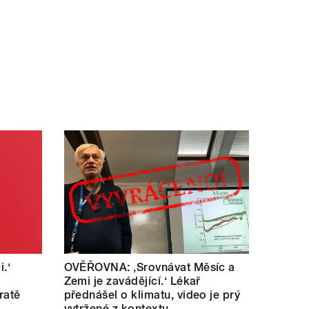
i.‘
OVĚŘOVNA: ‚Srovnávat Měsíc a
Zemi je zavádějící.‘ Lékař
ratě
přednášel o klimatu, video je prý
vytržené z kontextu