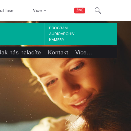
ozhlase
Více
ŽIVĚ
PROGRAM
AUDIOARCHIV
KAMERY
Jak nás naladíte
Kontakt
Více
…