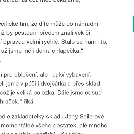
cifické tím, že dítě může do náhradní
niž by pěstouni předem znali věk či
í opravdu velmi rychlé. Stalo se nám i to,
est už jsme měli doma chlapečka,“
.
pro oblečení, ale i další vybavení.
i jsme v péči i dvojčátka a přes sklad
což je veliká položka. Dále jsme odsud
hraček,“ říká.
odle zakladatelky skladu Jany Seilerové
e momentálně všeho dostatek, ale mnoho