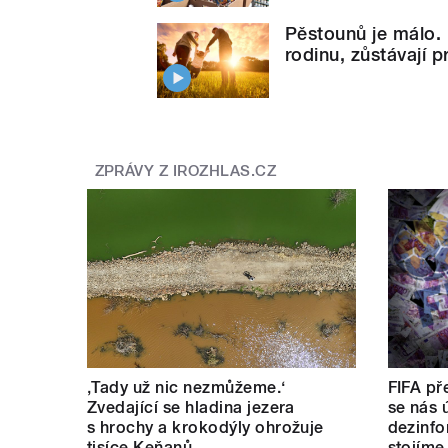
Pěstounů je málo. H
rodinu, zůstávají 
ZPRÁVY Z IROZHLAS.CZ
‚Tady už nic nezmůžeme.‘
FIFA pře
Zvedající se hladina jezera
se nás ú
s hrochy a krokodýly ohrožuje
dezinfo
tisíce Keňanů
stojíme