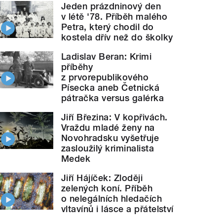
Jeden prázdninový den
v létě '78. Příběh malého
Petra, který chodil do
kostela dřív než do školky
Ladislav Beran: Krimi
příběhy
z prvorepublikového
Písecka aneb Četnická
pátračka versus galérka
Jiří Březina: V kopřivách.
Vraždu mladé ženy na
Novohradsku vyšetřuje
zasloužilý kriminalista
Medek
Jiří Hájíček: Zloději
zelených koní. Příběh
o nelegálních hledačích
vltavínů i lásce a přátelství