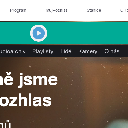
Program
mujRozhlas
Stanice
O r
udioarchiv
Playlisty
Lidé
Kamery
O nás