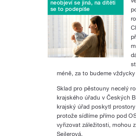
v
neobjeví se jiná, na dítěti
se to podepíše
p
r
C
p
m
d
s
méně, za to budeme vždycky r
Sklad pro pěstouny necelý ro
krajského úřadu v Českých B
krajský úřad poskytl prostory
protože sídlíme přímo pod 
vyřizovat záležitosti, mohou 
Seilerová.