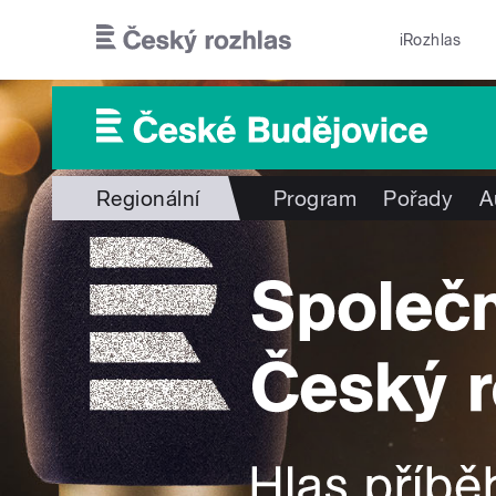
Přejít k hlavnímu obsahu
iRozhlas
Regionální
Program
Pořady
A