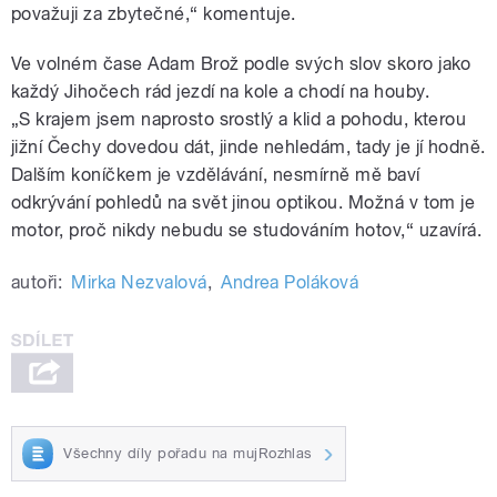
považuji za zbytečné,“ komentuje.
Ve volném čase Adam Brož podle svých slov skoro jako
každý Jihočech rád jezdí na kole a chodí na houby.
„S krajem jsem naprosto srostlý a klid a pohodu, kterou
jižní Čechy dovedou dát, jinde nehledám, tady je jí hodně.
Dalším koníčkem je vzdělávání, nesmírně mě baví
odkrývání pohledů na svět jinou optikou. Možná v tom je
motor, proč nikdy nebudu se studováním hotov,“ uzavírá.
autoři:
Mirka Nezvalová
,
Andrea Poláková
Všechny díly pořadu na mujRozhlas