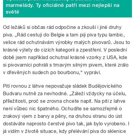
marmelády. Ty oficiálně patří mezi nejlepší na
světě
Od ležáků si občas rád odpočine a zkouší i jiné druhy
piva. „Rád cestuji do Belgie a tam piji piva typu lambic,
velice rád ochutnávám výrobky malých pivovarů. Jsou to
krásné výlety do cizích kategorií a zpestření. V poslední
době jsem například ochutnal krásné vzorky z USA, kde
si pivovarníci pohráli s tmavým silným pivem, které zrálo
v dřevěných sudech po bourbonu,“ vypráví.
Pití rovnou z láhve nepovažuje sládek Budějovického
Budvaru nutně za nevhodné. „Záleží vždycky na účelu,
příležitosti, proč se zrovna chcete napít. Na pití z lahve
není vůbec nic špatného. Ochudíte se samozřejmě o
zrakový vjem z barvy a pěny, na druhou stranu do úst
dostáváte naprosto čerstvé pivo tak, jak bylo vyrobeno. I
já vidím v životě situace, kdy přelévání piva do sklenice