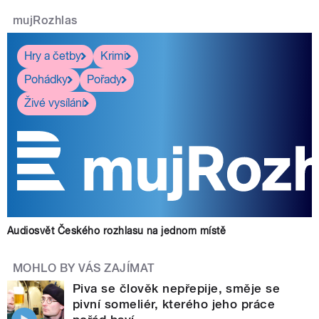
mujRozhlas
Hry a četby
Krimi
Pohádky
Pořady
Živé vysílání
Audiosvět Českého rozhlasu na jednom místě
MOHLO BY VÁS ZAJÍMAT
Piva se člověk nepřepije, směje se
pivní someliér, kterého jeho práce