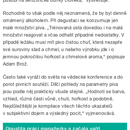
působí na senzorické buňky člověka,“ vysvětluje.
Rozhodně to však podle něj neznamená, že by byl denně
omámený alkoholem. Při degustaci se konzumuje jen
malé množství piva. „Trénovaná ústa dovedou i na malá
množství reagovat a včas odhalit případné nedostatky. V
případě ležáku musí mít pivo čistou chuť, která nezapře
své suroviny slad a chmel, u našeho výrobku jde i o
jemnou pokročilou hořkost a chmelové aroma,“ popisuje
Adam Brož.
Často také vyráží do světa na vědecké konference a do
porot pivních soutěží. Dílčí pohledy na parametry piva
jsou podle něj prakticky všude stejné. „Hodnotí se barva,
vzhled, různé části vůně, chuti, hořkost a podobně.
Nejdůležitější je kompilace všech těchto ukazatelů
v subjektivní dojem a výsledný pocit,“ vyjmenovává.
Opustila práci manažerky a začala vařit