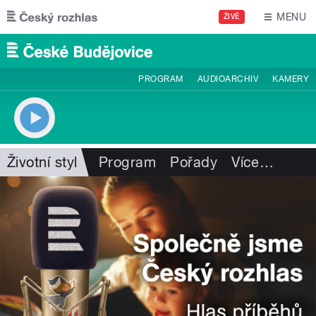
Přejít k hlavnímu obsahu
MENU
ŽIVĚ
PROGRAM
AUDIOARCHIV
KAMERY
Životní styl
Program
Pořady
Více
…