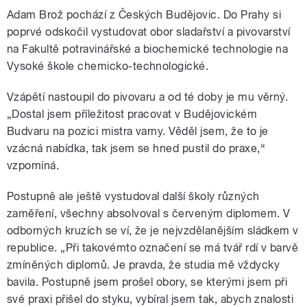
Adam Brož pochází z Českých Budějovic. Do Prahy si
poprvé odskočil vystudovat obor sladařství a pivovarství
na Fakultě potravinářské a biochemické technologie na
V
ysoké škole chemicko-technologické
.
Vzápětí nastoupil do pivovaru a od té doby je mu věrný.
„Dostal jsem příležitost pracovat v Budějovickém
Budvaru na pozici mistra varny. Věděl jsem, že to je
vzácná nabídka, tak jsem se hned pustil do praxe,“
vzpomíná.
Postupně ale ještě vystudoval další školy různých
zaměření, všechny absolvoval s červeným diplomem. V
odborných kruzích se ví, že je nejvzdělanějším sládkem v
republice. „Při takovémto označení se má tvář rdí v barvě
zmíněných diplomů. Je pravda, že studia mě vždycky
bavila. Postupně jsem prošel obory, se kterými jsem při
své praxi přišel do styku, vybíral jsem tak, abych znalosti