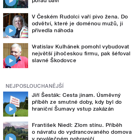
pořád baví
V Českém Rudolci vaří pivo žena. Do
odvětví, které je doménou mužů, ji
přivedla náhoda
Vratislav Kulhánek pomohl vybudovat
největší jihočeskou firmu, pak šéfoval
slavné Škodovce
NEJPOSLOUCHANĚJŠÍ
Jiří Šesták: Cesta jinam. Úsměvný
příběh ze smutné doby, kdy byl do
hraniční Šumavy vstup zakázán
František Niedl: Zlom stínu. Příběh
o návratu do vydrancovaného domova
v poválečném pohraničí