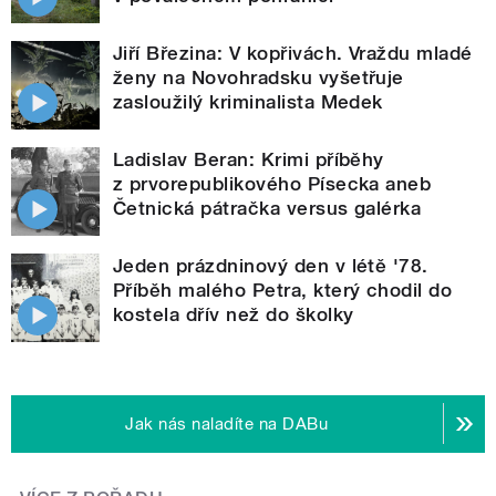
Jiří Březina: V kopřivách. Vraždu mladé
ženy na Novohradsku vyšetřuje
zasloužilý kriminalista Medek
Ladislav Beran: Krimi příběhy
z prvorepublikového Písecka aneb
Četnická pátračka versus galérka
Jeden prázdninový den v létě '78.
Příběh malého Petra, který chodil do
kostela dřív než do školky
Jak nás naladíte na DABu