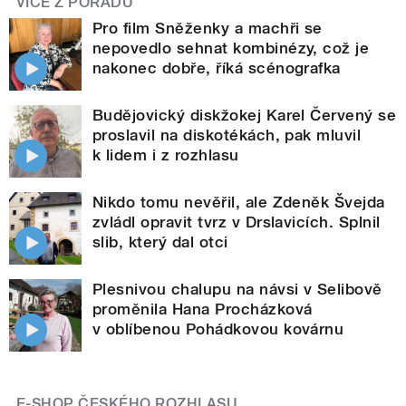
VÍCE Z POŘADU
Pro film Sněženky a machři se
nepovedlo sehnat kombinézy, což je
nakonec dobře, říká scénografka
Budějovický diskžokej Karel Červený se
proslavil na diskotékách, pak mluvil
k lidem i z rozhlasu
Nikdo tomu nevěřil, ale Zdeněk Švejda
zvládl opravit tvrz v Drslavicích. Splnil
slib, který dal otci
Plesnivou chalupu na návsi v Selibově
proměnila Hana Procházková
v oblíbenou Pohádkovou kovárnu
E-SHOP ČESKÉHO ROZHLASU