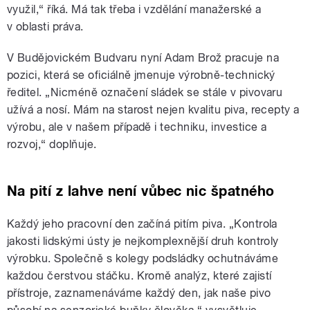
využil,“ říká. Má tak třeba i vzdělání manažerské a
v oblasti práva.
V Budějovickém Budvaru nyní Adam Brož pracuje na
pozici, která se oficiálně jmenuje výrobně-technický
ředitel. „Nicméně označení sládek se stále v pivovaru
užívá a nosí. Mám na starost nejen kvalitu piva, recepty a
výrobu, ale v našem případě i techniku, investice a
rozvoj,“ doplňuje.
Na pití z lahve není vůbec nic špatného
Každý jeho pracovní den začíná pitím piva. „Kontrola
jakosti lidskými ústy je nejkomplexnější druh kontroly
výrobku. Společně s kolegy podsládky ochutnáváme
každou čerstvou stáčku. Kromě analýz, které zajistí
přístroje, zaznamenáváme každý den, jak naše pivo