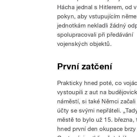
Hácha jednal s Hitlerem, od v
pokyn, aby vstupujícím něm
jednotkám nekladli žádný od
spolupracovali při předávání
vojenských objektů.
První zatčení
Prakticky hned poté, co vojác
vystoupili z aut na budějovi
náměstí, si také Němci začali
účty se svými nepřáteli. „Tad
městě to bylo už 15. března, 
hned první den okupace brzy