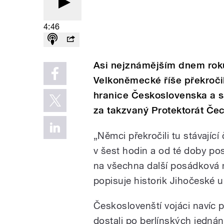
4:46
Asi nejznámějším dnem roku
Velkoněmecké říše překroč
hranice Československa a s
za takzvaný Protektorát Če
„Němci překročili tu stávají
v šest hodin a od té doby p
na všechna další posádková mě
popisuje historik Jihočeské un
Českoslovenští vojáci navíc p
dostali po berlínských jednán