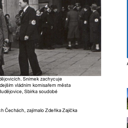
dějovicích. Snímek zachycuje
ehdejším vládním komisařem města
Budějovice, Sbírka soudobé
ích Čechách, zajímalo Zdeňka Zajíčka