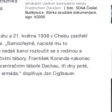
trážníka
tehdejším vládním komisařem města
ná
Friedrichem Davidem
|
foto:
SOkA České
Budějovice
,
Sbírka soudobé dokumentace
,
sign. K2000
átu a 21. května 1938 v Chebu zastřelil
. „Samozřejmě, nacisté mu to
nedali šanci rozloučit se s rodinou a
ačními tábory. František Koranda nakonec
centračním táboře Dachau, tři dny poté,
 armáda,“ doplňuje Jan Ciglbauer.