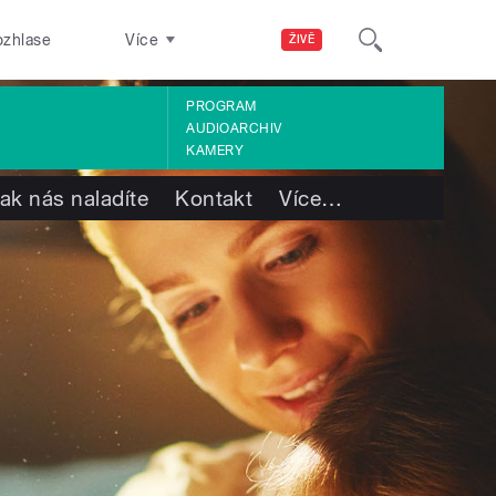
ozhlase
Více
ŽIVĚ
PROGRAM
AUDIOARCHIV
KAMERY
ak nás naladíte
Kontakt
Více
…