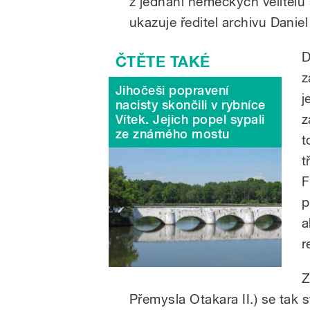
z jednání německých velitelů 
ukazuje ředitel archivu Daniel
D
z
Jihočeši popravení
j
nacisty skončili v rybníce
z
Vítek. Jejich popel sypali
ze známého mostu
t
t
F
p
a
r
Z
Přemysla Otakara II.) se tak st