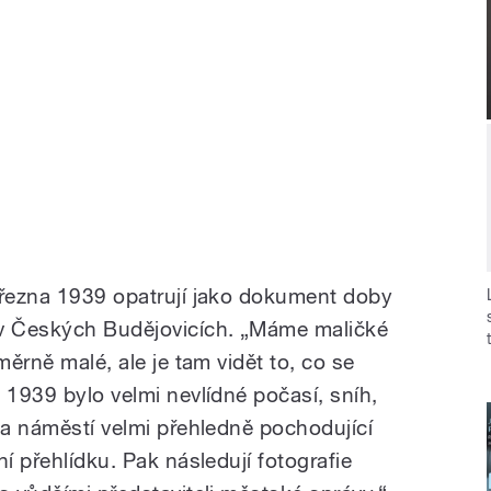
března 1939 opatrují jako dokument doby
 v Českých Budějovicích. „Máme maličké
měrně malé, ale je tam vidět to, co se
 1939 bylo velmi nevlídné počasí, sníh,
na náměstí velmi přehledně pochodující
í přehlídku. Pak následují fotografie