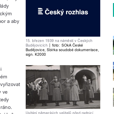
lády
eckým
por a aby
15. březen 1939 na náměstí v Českých
Budějovicích
|
foto:
SOkA České
Budějovice
,
Sbírka soudobé dokumentace
,
sign. K2000
i
ckém
 vyřizovat
y ve
tedy
 ráno.
Uvítání německých velitelů před radnicí