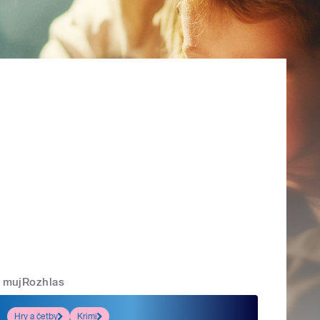
mujRozhlas
Hry a četby
Krimi