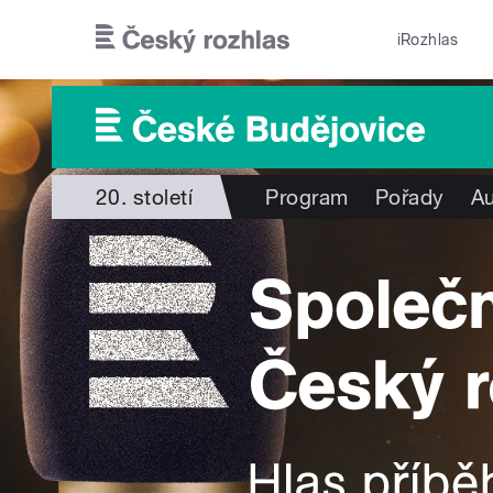
Přejít k hlavnímu obsahu
iRozhlas
20. století
Program
Pořady
Au