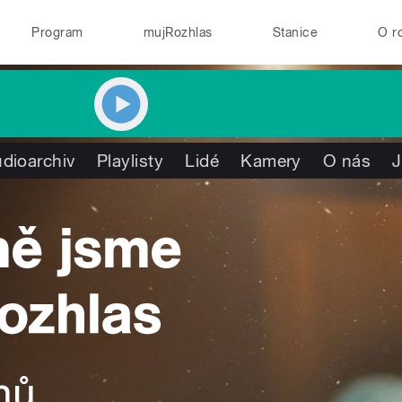
Program
mujRozhlas
Stanice
O r
dioarchiv
Playlisty
Lidé
Kamery
O nás
J