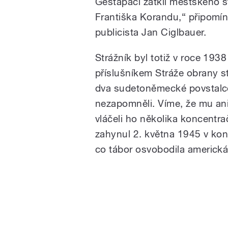
Gestapáci zatkli městského s
Františka Korandu,“ připomí
publicista Jan Ciglbauer.
Strážník byl totiž v roce 1938
příslušníkem Stráže obrany st
dva sudetoněmecké povstalce
nezapomněli. Víme, že mu ani 
vláčeli ho několika koncentr
zahynul 2. května 1945 v kon
co tábor osvobodila americká