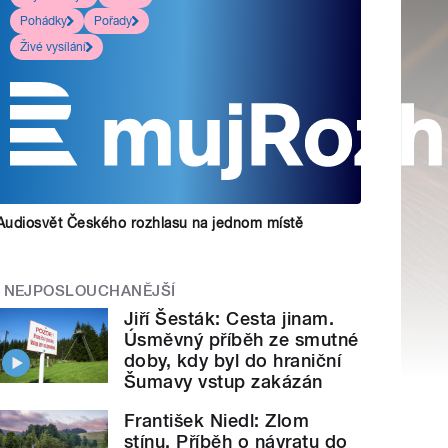
Pohádky
Pořady
Živé vysílání
Audiosvět Českého rozhlasu na jednom místě
NEJPOSLOUCHANĚJŠÍ
Jiří Šesták: Cesta jinam.
Úsměvný příběh ze smutné
doby, kdy byl do hraniční
Šumavy vstup zakázán
František Niedl: Zlom
stínu. Příběh o návratu do