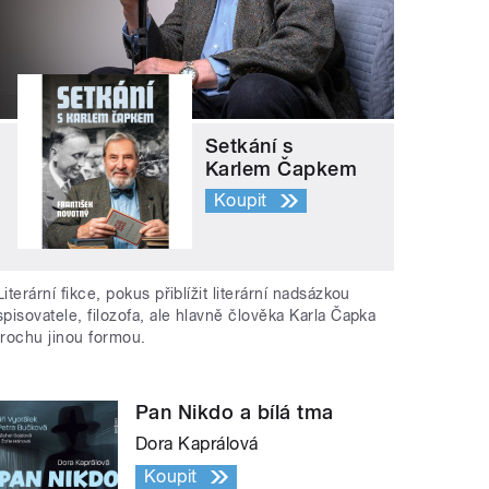
Setkání s
Karlem Čapkem
Koupit
Literární fikce, pokus přiblížit literární nadsázkou
spisovatele, filozofa, ale hlavně člověka Karla Čapka
trochu jinou formou.
Pan Nikdo a bílá tma
Dora Kaprálová
Koupit