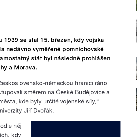
 1939 se stal 15. březen, kdy vojska
ila nedávno vyměřené pomnichovské
amostatný stát byl následně prohlášen
chy a Morava.
cí československo-německou hranici ráno
ostupovali směrem na České Budějovice a
sta, kde byly určité vojenské síly,“
iverzity Jiří Dvořák.
odle něj
ích, kdy