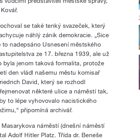
s vůdčími představiteli městské správy,“
 Kovář.
ochoval se také tenký svazeček, který
achycuje náhlý zánik demokracie. „Sice
e to nadepsáno Usnesení městského
astupitelstva ze 17. března 1939, ale už
o byla jenom taková formalita, protože
řetí den vládl našemu městu komisař
riedrich David, který se rozhodl
řejmenovat některé ulice a náměstí tak,
by to lépe vyhovovalo nacistického
ežimu,“ připomíná archivář.
 Masarykova náměstí (dnešní náměstí
al Adolf Hitler Platz. Třída dr. Beneše