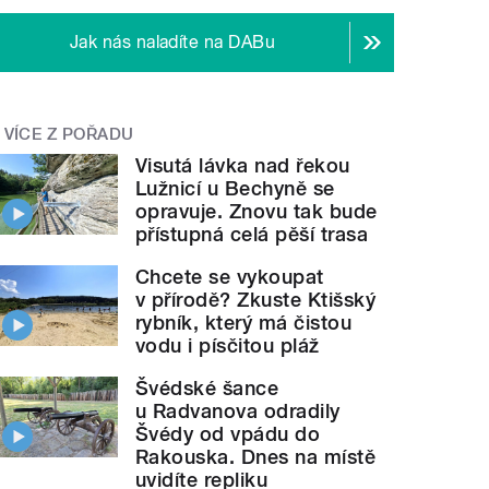
Jak nás naladíte na DABu
VÍCE Z POŘADU
Visutá lávka nad řekou
Lužnicí u Bechyně se
opravuje. Znovu tak bude
přístupná celá pěší trasa
Chcete se vykoupat
v přírodě? Zkuste Ktišský
rybník, který má čistou
vodu i písčitou pláž
Švédské šance
u Radvanova odradily
Švédy od vpádu do
Rakouska. Dnes na místě
uvidíte repliku