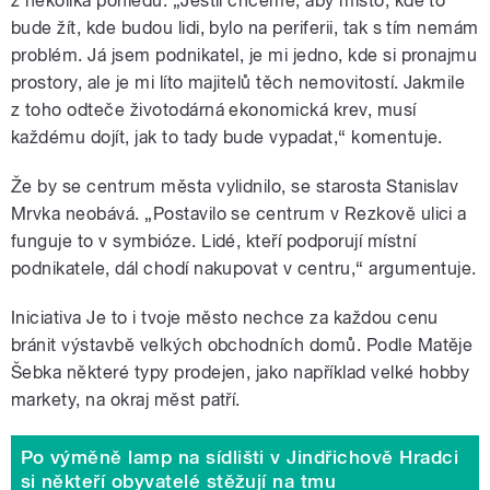
z několika pohledů. „Jestli chceme, aby místo, kde to
bude žít, kde budou lidi, bylo na periferii, tak s tím nemám
problém. Já jsem podnikatel, je mi jedno, kde si pronajmu
prostory, ale je mi líto majitelů těch nemovitostí. Jakmile
z toho odteče životodárná ekonomická krev, musí
každému dojít, jak to tady bude vypadat,“ komentuje.
Že by se centrum města vylidnilo, se starosta Stanislav
Mrvka neobává. „Postavilo se centrum v Rezkově ulici a
funguje to v symbióze. Lidé, kteří podporují místní
podnikatele, dál chodí nakupovat v centru,“ argumentuje.
Iniciativa Je to i tvoje město nechce za každou cenu
bránit výstavbě velkých obchodních domů. Podle Matěje
Šebka některé typy prodejen, jako například velké hobby
markety, na okraj měst patří.
Po výměně lamp na sídlišti v Jindřichově Hradci
si někteří obyvatelé stěžují na tmu