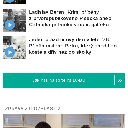
Ladislav Beran: Krimi příběhy
z prvorepublikového Písecka aneb
Četnická pátračka versus galérka
Jeden prázdninový den v létě '78.
Příběh malého Petra, který chodil do
kostela dřív než do školky
Jak nás naladíte na DABu
ZPRÁVY Z IROZHLAS.CZ