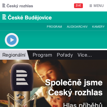
Přejít k hlavnímu obsahu
MENU
ŽIVĚ
PROGRAM
AUDIOARCHIV
KAMERY
Regionální
Program
Pořady
Více
…