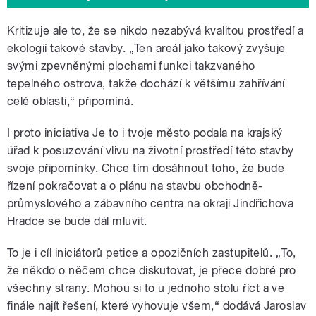
Kritizuje ale to, že se nikdo nezabývá kvalitou prostředí a
ekologií takové stavby. „Ten areál jako takový zvyšuje
svými zpevněnými plochami funkci takzvaného
tepelného ostrova, takže dochází k většímu zahřívání
celé oblasti,“ připomíná.
I proto iniciativa Je to i tvoje město podala na krajský
úřad k posuzování vlivu na životní prostředí této stavby
svoje připomínky. Chce tím dosáhnout toho, že bude
řízení pokračovat a o plánu na stavbu obchodně-
průmyslového a zábavního centra na okraji Jindřichova
Hradce se bude dál mluvit.
To je i cíl iniciátorů petice a opozičních zastupitelů. „To,
že někdo o něčem chce diskutovat, je přece dobré pro
všechny strany. Mohou si to u jednoho stolu říct a ve
finále najít řešení, které vyhovuje všem,“ dodává Jaroslav