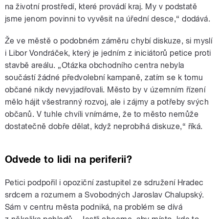
na životní prostředí, které provádí kraj. My v podstatě
jsme jenom povinni to vyvěsit na úřední desce,“ dodává.
Že ve městě o podobném záměru chybí diskuze, si myslí
i Libor Vondráček, který je jedním z iniciátorů petice proti
stavbě areálu. „Otázka obchodního centra nebyla
součástí žádné předvolební kampaně, zatím se k tomu
občané nikdy nevyjadřovali. Město by v územním řízení
mělo hájit všestranný rozvoj, ale i zájmy a potřeby svých
občanů. V tuhle chvíli vnímáme, že to město nemůže
dostatečně dobře dělat, když neprobíhá diskuze,“ říká.
Odvede to lidi na periferii?
Petici podpořil i opoziční zastupitel ze sdružení Hradec
srdcem a rozumem a Svobodných Jaroslav Chalupský.
Sám v centru města podniká, na problém se dívá