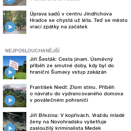
Úprava sadů v centru Jindřichova
Hradce se chystá už léta. Teď se město
vrací zpátky na začátek
NEJPOSLOUCHANĚJŠÍ
Jiří Šesták: Cesta jinam. Úsměvný
příběh ze smutné doby, kdy byl do
hraniční Šumavy vstup zakázán
František Niedl: Zlom stínu. Příběh
o návratu do vydrancovaného domova
v poválečném pohraničí
Jiří Březina: V kopřivách. Vraždu mladé
ženy na Novohradsku vyšetřuje
zasloužilý kriminalista Medek