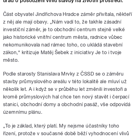
úřad o posouzení vlivu stavby na životní prostředí.
Část obyvatel Jindřichova Hradce záměr přivítala, někteří
z něj ale mají obavy. „Nám vadí to, že takhle zásadní
investiční záměr, je to obchodní centrum stejně velké
jako historické vnitřní centrum města, radnice vůbec
nekomunikovala nad rámec toho, co ukládá stavební
zákon,“ kritizuje Matěj Šebek z iniciativy Je to i tvoje
město.
Podle starosty Stanislava Mrvky z ČSSD se o záměru
stavby průmyslového areálu v této lokalitě ale mluví už
několik let. A i když se v průběhu let změnili investoři a
kromě průmyslových hal chce ten nový stavět i čerpací
stanici, obchodní domy a obchodní pasáž, vše odpovídá
územnímu plánu.
„To je základ, který platí. My nejsme účastníky toho
řízení, protože v současné době běží vyhodnocení vlivů