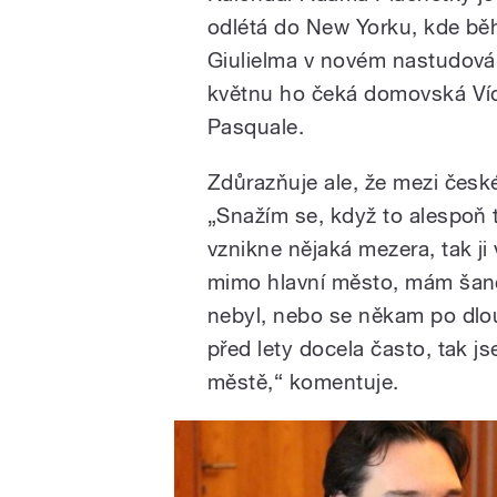
odlétá do New Yorku, kde bě
Giulielma v novém nastudován
květnu ho čeká domovská Víd
Pasquale.
Zdůrazňuje ale, že mezi česk
„Snažím se, když to alespoň 
vznikne nějaká mezera, tak j
mimo hlavní město, mám šanc
nebyl, nebo se někam po dlou
před lety docela často, tak j
městě,“ komentuje.