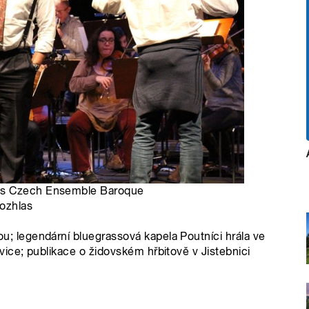
e s Czech Ensemble Baroque
rozhlas
legendární bluegrassová kapela Poutníci hrála ve
ce; publikace o židovském hřbitově v Jistebnici