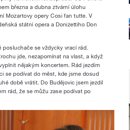
hem března a dubna ztvární úlohu
í Mozartovy opery Cosi fan tutte. V
eňská státní opera a Donizettiho Don
é posluchače se vždycky vrací rád.
trochu jde, nezapomínat na vlast, a když
i vyplnit nějakým koncertem. Rád jezdím
i se podívat do měst, kde jsme dosud
hé době vrátit. Do Budějovic jsem jezdil
sem rád, že se můžu zase podívat po