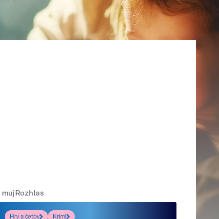
mujRozhlas
Hry a četby
Krimi