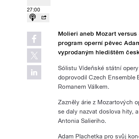
27:00
Molieri aneb Mozart versus S
program operní pěvec Adam 
vyprodaným hledištěm česk
Sólistu Vídeňské státní oper
doprovodil Czech Ensemble B
Romanem Válkem.
Zazněly árie z Mozartových o
se daly nazvat doslova hity, 
Antonia Salieriho.
Adam Plachetka pro svůj konc