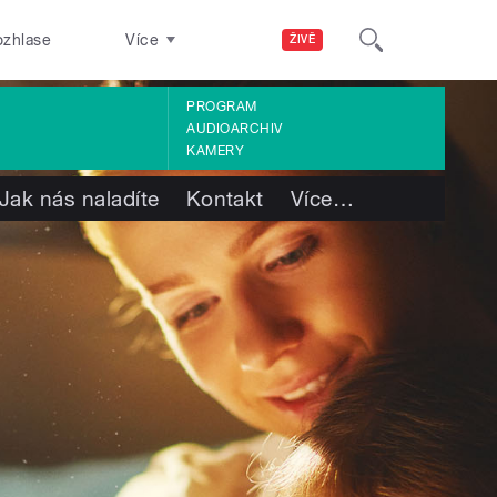
ozhlase
Více
ŽIVĚ
PROGRAM
AUDIOARCHIV
KAMERY
Jak nás naladíte
Kontakt
Více
…