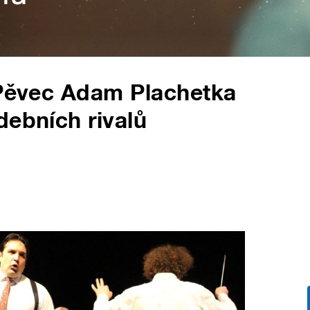
 Pěvec Adam Plachetka
debních rivalů