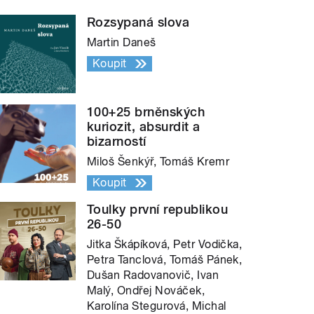
Rozsypaná slova
Martin Daneš
Koupit
100+25 brněnských
kuriozit, absurdit a
bizarností
Miloš Šenkýř, Tomáš Kremr
Koupit
Toulky první republikou
26-50
Jitka Škápíková, Petr Vodička,
Petra Tanclová, Tomáš Pánek,
Dušan Radovanovič, Ivan
Malý, Ondřej Nováček,
Karolína Stegurová, Michal