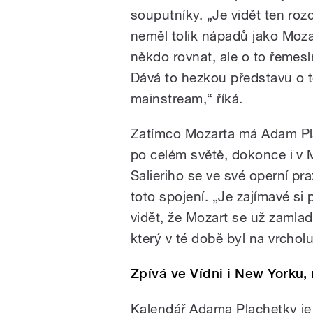
souputníky. „Je vidět ten roz
neměl tolik nápadů jako Moz
někdo rovnat, ale o to řemes
Dává to hezkou představu o t
mainstream,“ říká.
Zatímco Mozarta má Adam Pla
po celém světě, dokonce i v M
Salieriho se ve své operní pra
toto spojení. „Je zajímavé si
vidět, že Mozart se už zamlad
který v té době byl na vrchol
Zpívá ve Vídni i New Yorku
Kalendář Adama Plachetky je 