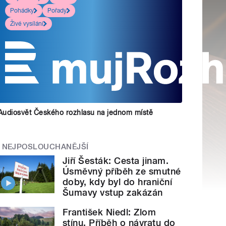
Pohádky
Pořady
Živé vysílání
Audiosvět Českého rozhlasu na jednom místě
NEJPOSLOUCHANĚJŠÍ
Jiří Šesták: Cesta jinam.
Úsměvný příběh ze smutné
doby, kdy byl do hraniční
Šumavy vstup zakázán
František Niedl: Zlom
stínu. Příběh o návratu do