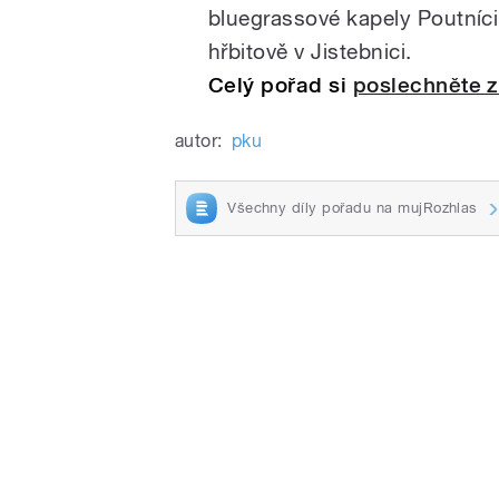
bluegrassové kapely Poutníci
hřbitově v Jistebnici.
Celý pořad si
poslechněte z
autor:
pku
Všechny díly pořadu na mujRozhlas