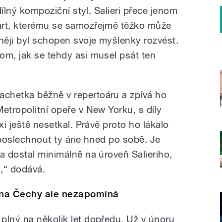
dílný kompoziční styl. Salieri přece jenom
art, kterému se samozřejmě těžko může
lněji byl schopen svoje myšlenky rozvést.
om, jak se tehdy asi musel psát ten
chetka běžně v repertoáru a zpívá ho
etropolitní opeře v New Yorku, s díly
xi ještě nesetkal. Právě proto ho lákalo
 poslechnout ty árie hned po sobě. Je
a dostal minimálně na úroveň Salieriho,
u,“ dodává.
, na Čechy ale nezapomíná
plný na několik let dopředu. Už v únoru