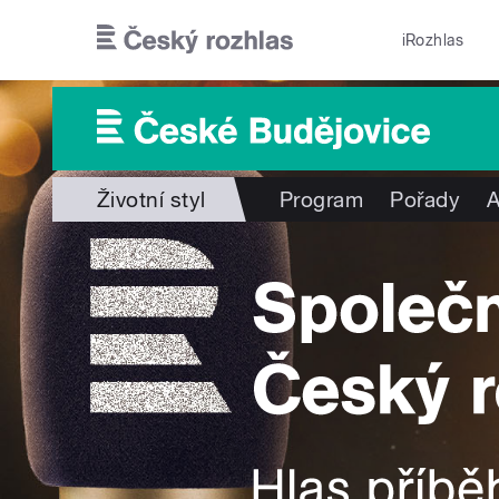
Přejít k hlavnímu obsahu
iRozhlas
Životní styl
Program
Pořady
A