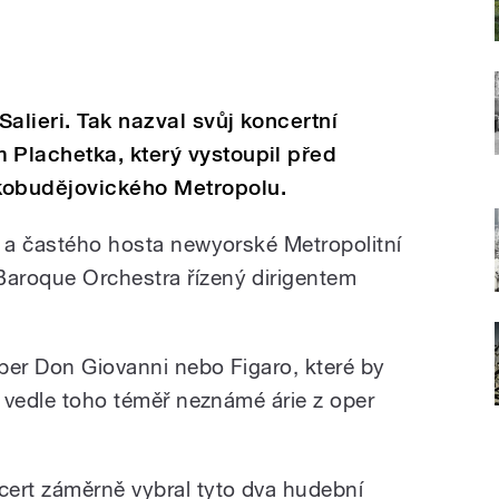
alieri. Tak nazval svůj koncertní
Plachetka, který vystoupil před
obudějovického Metropolu.
y a častého hosta newyorské Metropolitní
aroque Orchestra řízený dirigentem
per Don Giovanni nebo Figaro, které by
a vedle toho téměř neznámé árie z oper
ert záměrně vybral tyto dva hudební