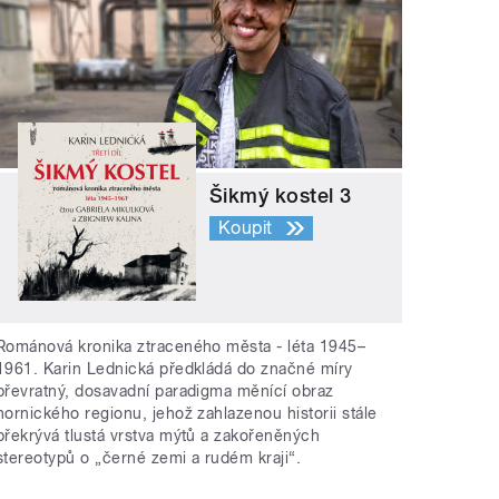
Šikmý kostel 3
Koupit
Románová kronika ztraceného města - léta 1945–
1961. Karin Lednická předkládá do značné míry
převratný, dosavadní paradigma měnící obraz
hornického regionu, jehož zahlazenou historii stále
překrývá tlustá vrstva mýtů a zakořeněných
stereotypů o „černé zemi a rudém kraji“.