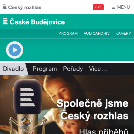
Přejít k hlavnímu obsahu
MENU
ŽIVĚ
PROGRAM
AUDIOARCHIV
KAMERY
Divadlo
Program
Pořady
Více
…