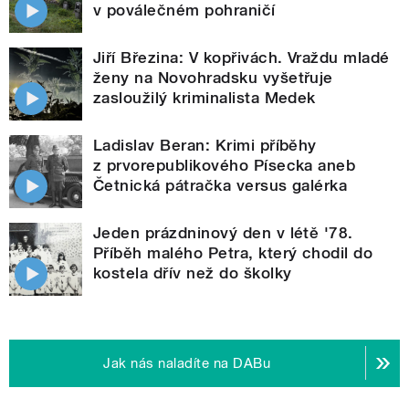
v poválečném pohraničí
Jiří Březina: V kopřivách. Vraždu mladé
ženy na Novohradsku vyšetřuje
zasloužilý kriminalista Medek
Ladislav Beran: Krimi příběhy
z prvorepublikového Písecka aneb
Četnická pátračka versus galérka
Jeden prázdninový den v létě '78.
Příběh malého Petra, který chodil do
kostela dřív než do školky
Jak nás naladíte na DABu