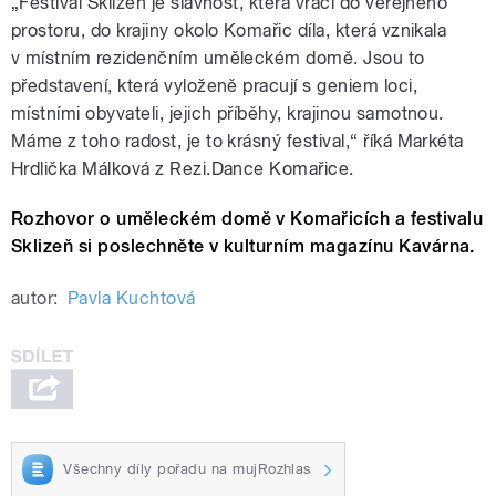
„Festival Sklizeň je slavnost, která vrací do veřejného
prostoru, do krajiny okolo Komařic díla, která vznikala
v místním rezidenčním uměleckém domě. Jsou to
představení, která vyloženě pracují s geniem loci,
místními obyvateli, jejich příběhy, krajinou samotnou.
Máme z toho radost, je to krásný festival,“ říká Markéta
Hrdlička Málková z Rezi.Dance Komařice.
Rozhovor o uměleckém domě v Komařicích a festivalu
Sklizeň si poslechněte v kulturním magazínu Kavárna.
autor:
Pavla Kuchtová
Všechny díly pořadu na mujRozhlas