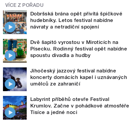
VÍCE Z POŘADU
Dobršská brána opět přivítá špičkové
hudebníky. Letos festival nabídne
návraty a netradiční spojení
Dvě šapitó vyrostou v Miroticích na
Písecku. Rodinný festival opět nabídne
spoustu divadla a hudby
Jihočeský jazzový festival nabídne
koncerty domácích kapel i uznávaných
umělců ze zahraničí
Labyrint příběhů otevře Festival
Krumlov. Začne v pohádkové atmosféře
Tisíce a jedné noci