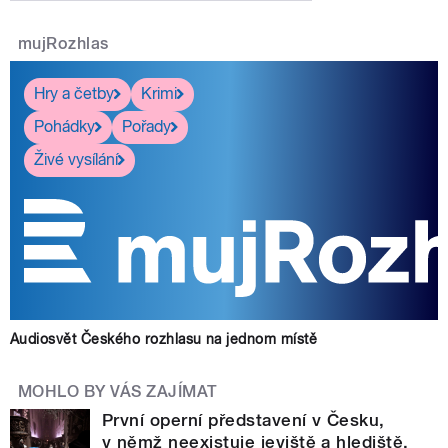
mujRozhlas
Hry a četby
Krimi
Pohádky
Pořady
Živé vysílání
Audiosvět Českého rozhlasu na jednom místě
MOHLO BY VÁS ZAJÍMAT
První operní představení v Česku,
v němž neexistuje jeviště a hlediště,