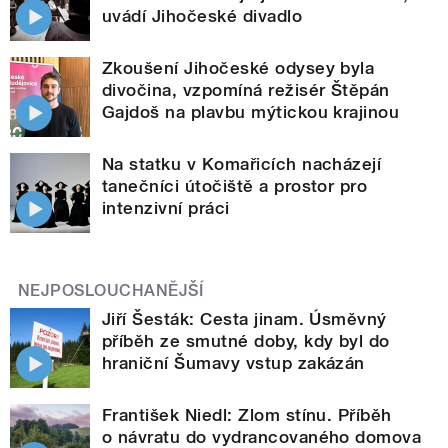
uvádí Jihočeské divadlo
Zkoušení Jihočeské odysey byla
divočina, vzpomíná režisér Štěpán
Gajdoš na plavbu mýtickou krajinou
Na statku v Komařicích nacházejí
tanečníci útočiště a prostor pro
intenzivní práci
NEJPOSLOUCHANĚJŠÍ
Jiří Šesták: Cesta jinam. Úsměvný
příběh ze smutné doby, kdy byl do
hraniční Šumavy vstup zakázán
František Niedl: Zlom stínu. Příběh
o návratu do vydrancovaného domova