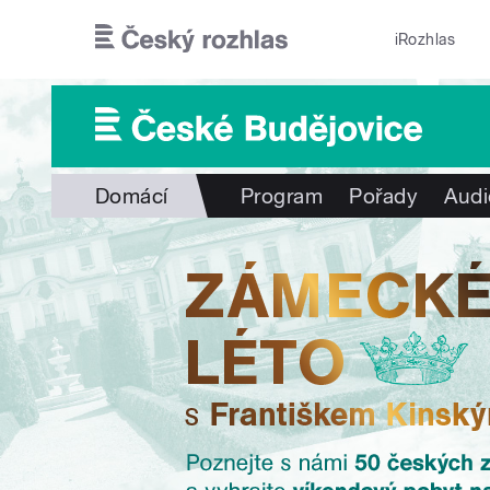
Přejít k hlavnímu obsahu
iRozhlas
Domácí
Program
Pořady
Audi