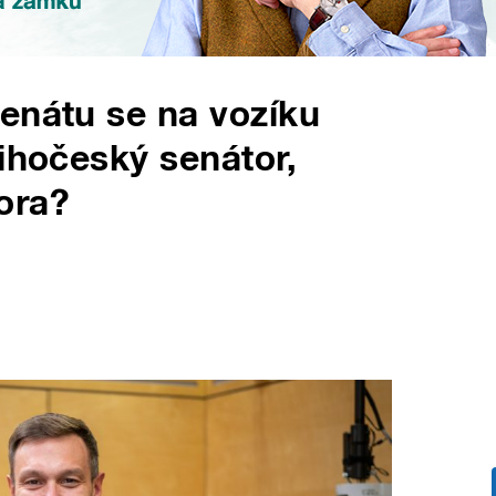
enátu se na vozíku
jihočeský senátor,
ora?