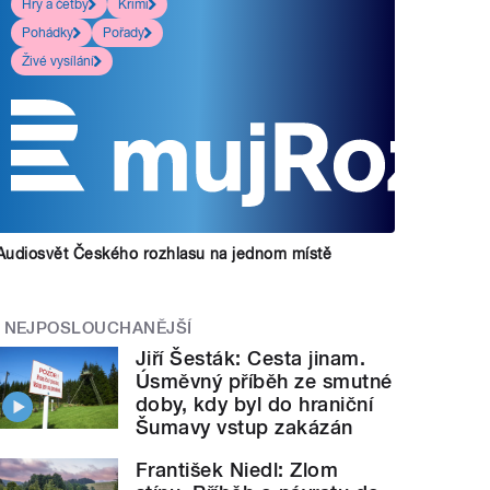
Hry a četby
Krimi
Pohádky
Pořady
Živé vysílání
Audiosvět Českého rozhlasu na jednom místě
NEJPOSLOUCHANĚJŠÍ
Jiří Šesták: Cesta jinam.
Úsměvný příběh ze smutné
doby, kdy byl do hraniční
Šumavy vstup zakázán
František Niedl: Zlom