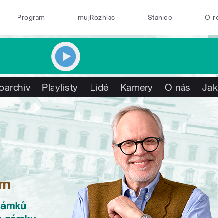
Program
mujRozhlas
Stanice
O r
oarchiv
Playlisty
Lidé
Kamery
O nás
Jak