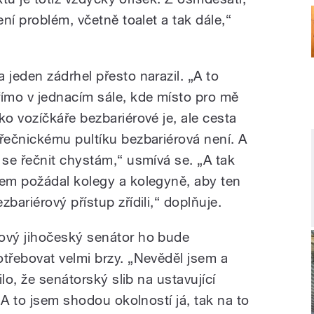
ní problém, včetně toalet a tak dále,“
a jeden zádrhel přesto narazil. „A to
římo v jednacím sále, kde místo pro mě
ako vozíčkáře bezbariérové je, ale cesta
 řečnickému pultíku bezbariérová není. A
á se řečnit chystám,“ usmívá se. „A tak
sem požádal kolegy a kolegyně, aby ten
zbariérový přístup zřídili,“ doplňuje.
ový jihočeský senátor ho bude
otřebovat velmi brzy. „Nevěděl jsem a
lo, že senátorský slib na ustavující
 A to jsem shodou okolností já, tak na to