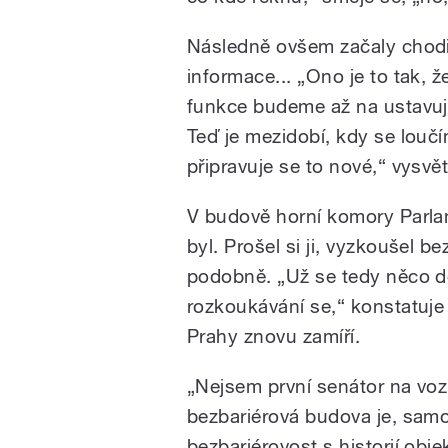
Následně ovšem začaly chodit
informace... „Ono je to tak, ž
funkce budeme až na ustavujíc
Teď je mezidobí, kdy se louč
připravuje se to nové,“ vysvě
V budově horní komory Parla
byl. Prošel si ji, vyzkoušel b
podobně. „Už se tedy něco dě
rozkoukávání se,“ konstatuje
Prahy znovu zamíří.
„Nejsem první senátor na vozí
bezbariérová budova je, sam
bezbariérovost s historií obje