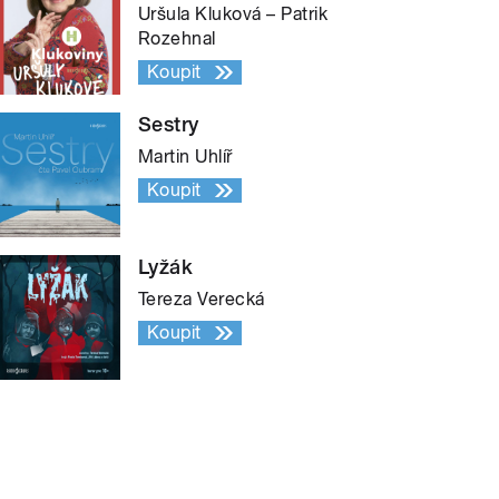
Uršula Kluková – Patrik
Rozehnal
Koupit
Sestry
Martin Uhlíř
Koupit
Lyžák
Tereza Verecká
Koupit