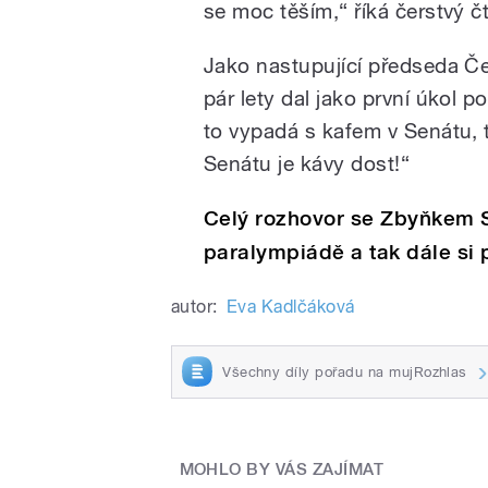
se moc těším,“ říká čerstvý čt
Jako nastupující předseda Č
pár lety dal jako první úkol p
to vypadá s kafem v Senátu,
Senátu je kávy dost!“
Celý rozhovor se Zbyňkem S
paralympiádě a tak dále si 
autor:
Eva Kadlčáková
Všechny díly pořadu na mujRozhlas
MOHLO BY VÁS ZAJÍMAT