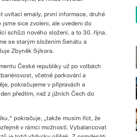
 uvítací emaily, první informace, druhé
e jsme sice zvoleni, ale uvedeni do
í schůzi nového složení, a to 30. října.
íme se starým složením Senátu a
tluje Zbyněk Sýkora.
mentu České republiky už po volbách
ezbariérovost, včetně parkování a
je, pokračujeme v přípravách a
 den předtím, než z jižních Čech do
ku,“ pokračuje, „takže musím říct, že
ozřejmě v rámci možností. Vybalancovat
ktů je totiž vždycky oříšek. Z osmdesáti,