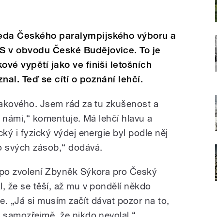
seda Českého paralympijského výboru a
S v obvodu České Budějovice. To je
ové vypětí jako ve finiši letošních
nal. Teď se cítí o poznání lehčí.
 takového. Jsem rád za tu zkušenost a
za námi,“ komentuje. Má lehčí hlavu a
ký i fyzický výdej energie byl podle něj
o svých zásob,“ dodává.
 po zvolení Zbyněk Sýkora pro Český
, že se těší, až mu v pondělí někdo
ce. „Já si musím začít dávat pozor na to,
, samozřejmě, že nikdo nevolal.“