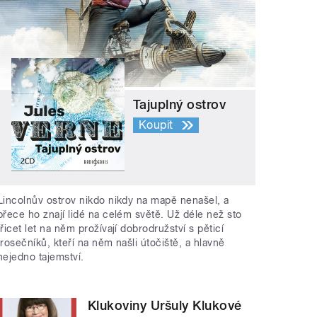
Tajuplný ostrov
Koupit
Lincolnův ostrov nikdo nikdy na mapě nenašel, a
přece ho znají lidé na celém světě. Už déle než sto
třicet let na něm prožívají dobrodružství s pěticí
trosečníků, kteří na něm našli útočiště, a hlavně
nejedno tajemství.
Klukoviny Uršuly Klukové