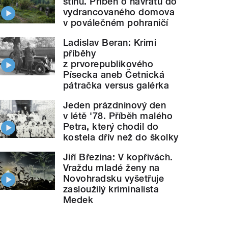
stínu. Příběh o návratu do
vydrancovaného domova
v poválečném pohraničí
Ladislav Beran: Krimi
příběhy
z prvorepublikového
Písecka aneb Četnická
pátračka versus galérka
Jeden prázdninový den
v létě '78. Příběh malého
Petra, který chodil do
kostela dřív než do školky
Jiří Březina: V kopřivách.
Vraždu mladé ženy na
Novohradsku vyšetřuje
zasloužilý kriminalista
Medek