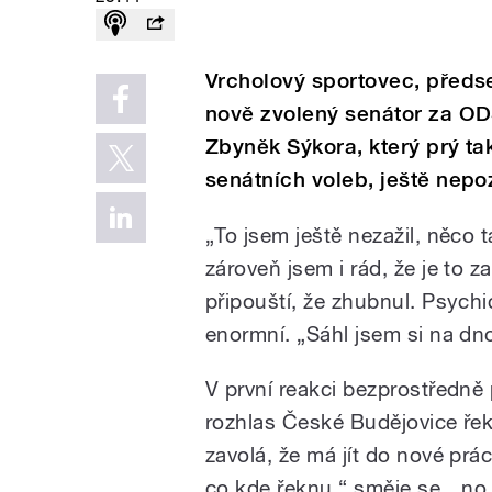
Vrcholový sportovec, před
nově zvolený senátor za OD
Zbyněk Sýkora, který prý tak
senátních voleb, ještě nepoz
„To jsem ještě nezažil, něco
zároveň jsem i rád, že je to 
připouští, že zhubnul. Psychic
enormní. „Sáhl jsem si na dn
V první reakci bezprostředně
rozhlas České Budějovice řekl
zavolá, že má jít do nové prá
co kde řeknu,“ směje se, „no