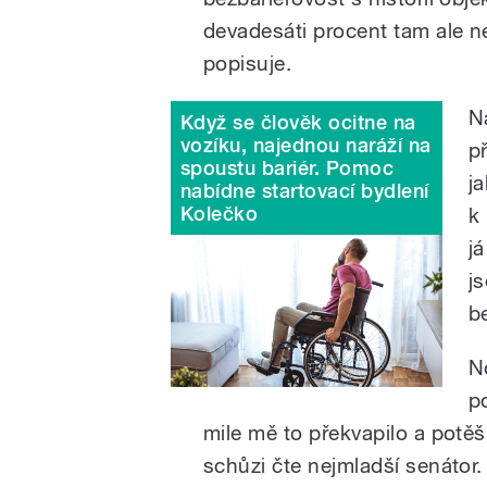
devadesáti procent tam ale ne
popisuje.
N
Když se člověk ocitne na
vozíku, najednou naráží na
p
spoustu bariér. Pomoc
j
nabídne startovací bydlení
Kolečko
k
j
j
be
N
p
mile mě to překvapilo a potěši
schůzi čte nejmladší senátor.