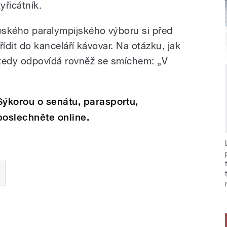
yřicátník.
eského paralympijského výboru si před
ořídit do kanceláří kávovar. Na otázku, jak
 tedy odpovídá rovněž se smíchem: „V
ýkorou o senátu, parasportu,
poslechněte online.