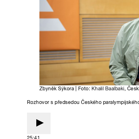
Zbyněk Sýkora | Foto:
Khalil Baalbaki
, Česk
Rozhovor s předsedou Českého paralympijské
25:41