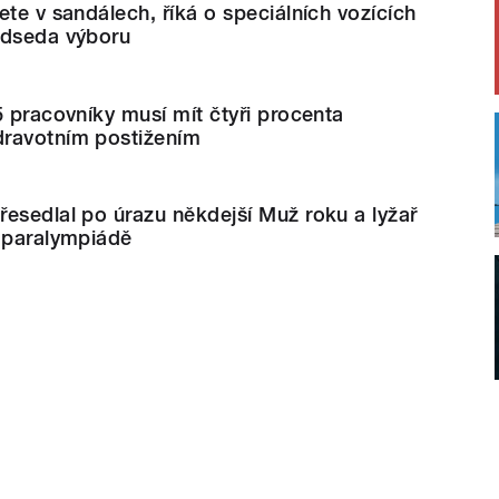
ete v sandálech, říká o speciálních vozících
edseda výboru
5 pracovníky musí mít čtyři procenta
ravotním postižením
esedlal po úrazu někdejší Muž roku a lyžař
o paralympiádě