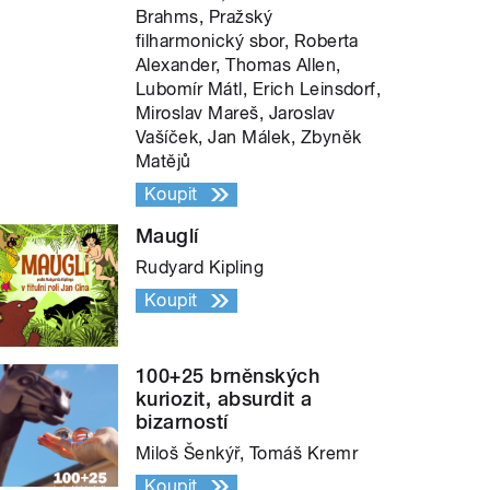
Brahms, Pražský
filharmonický sbor, Roberta
Alexander, Thomas Allen,
Lubomír Mátl, Erich Leinsdorf,
Miroslav Mareš, Jaroslav
Vašíček, Jan Málek, Zbyněk
Matějů
Koupit
Mauglí
Rudyard Kipling
Koupit
100+25 brněnských
kuriozit, absurdit a
bizarností
Miloš Šenkýř, Tomáš Kremr
Koupit