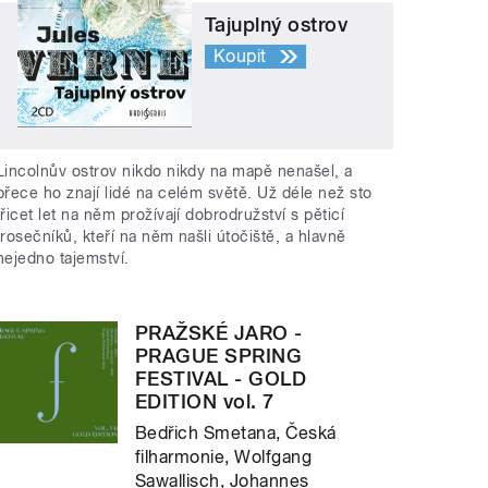
Tajuplný ostrov
Koupit
Lincolnův ostrov nikdo nikdy na mapě nenašel, a
přece ho znají lidé na celém světě. Už déle než sto
třicet let na něm prožívají dobrodružství s pěticí
trosečníků, kteří na něm našli útočiště, a hlavně
nejedno tajemství.
PRAŽSKÉ JARO -
PRAGUE SPRING
FESTIVAL - GOLD
EDITION vol. 7
Bedřich Smetana, Česká
filharmonie, Wolfgang
Sawallisch, Johannes