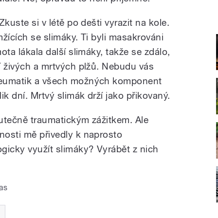
Zkuste si v létě po dešti vyrazit na kole.
mžících se slimáky. Ti byli masakrováni
mota lákala další slimáky, takže se zdálo,
sí živých a mrtvých plžů. Nebudu vás
pneumatik a všech možných komponent
ik dní. Mrtvý slimák drží jako přikovaný.
kutečně traumatickým zážitkem. Ale
nosti mě přivedly k naprosto
gicky využít slimáky? Vyrábět z nich
as