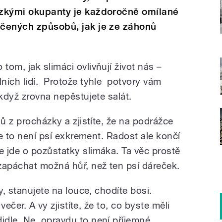
lizkými okupanty je každoročně omílané
učených způsobů, jak je ze záhonů
om, jak slimáci ovlivňují život nás –
ních lidí. Protože tyhle potvory vám
 když zrovna nepěstujete salát.
mů z procházky a zjistíte, že na podrážce
že to není psí exkrement. Radost ale končí
 jde o pozůstatky slimáka. Ta věc prostě
zapáchat možná hůř, než ten psí dáreček.
y, stanujete na louce, chodíte bosi.
večer. A vy zjistíte, že to, co byste měli
dle. Ne, opravdu to není příjemné.