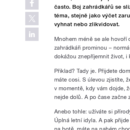
často. Boj zahrádkářů se s
téma, stejně jako výčet zar
vyhnat nebo zlikvidovat.
Mnohem méně se ale hovoří o t
zahrádkáři prominou – normál
dokážou znepříjemnit život, i
Přiklad? Tady je. Přijdete do
máte cosi. S úlevou zjistíte, 
v momentě, kdy vám dojde, že
nejde dolů. A po čase začne 
Anebo tohle: užíváte si přírod
Úplná letní idyla. A pak přijde 
na botě, máte na nahém chodi