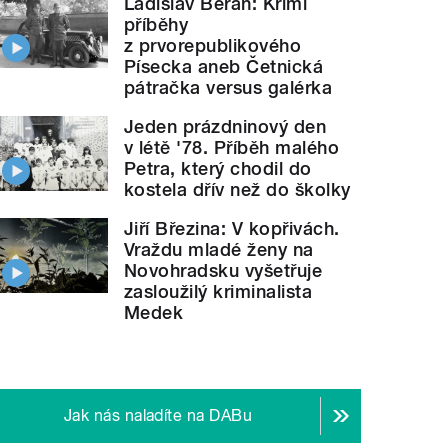
Ladislav Beran: Krimi
příběhy
z prvorepublikového
Písecka aneb Četnická
pátračka versus galérka
Jeden prázdninový den
v létě '78. Příběh malého
Petra, který chodil do
kostela dřív než do školky
Jiří Březina: V kopřivách.
Vraždu mladé ženy na
Novohradsku vyšetřuje
zasloužilý kriminalista
Medek
Jak nás naladíte na DABu