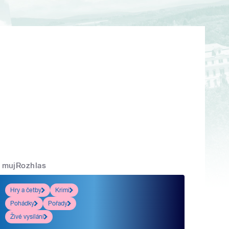
mujRozhlas
Hry a četby
Krimi
Pohádky
Pořady
Živé vysílání