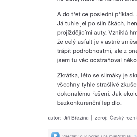
A do třetice poslední příklad. 
Já tuhle jel po silničkách, he
projíždějícími auty. Vzniklá h
že celý asfalt je vlastně smě
trápit podrobnostmi, ale z 
jsem tu věc odstraňoval někol
Zkrátka, léto se slimáky je s
všechny tyhle strašlivé zkuše
dokonalému řešení. Jak ekolo
bezkonkurenční lepidlo.
autor:
Jiří Březina
|
zdroj:
Český rozhl
Všechny díly pořadu na mujRozhlas