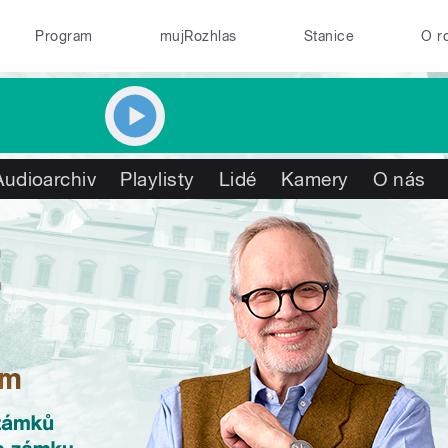
Program
mujRozhlas
Stanice
O r
Audioarchiv
Playlisty
Lidé
Kamery
O nás