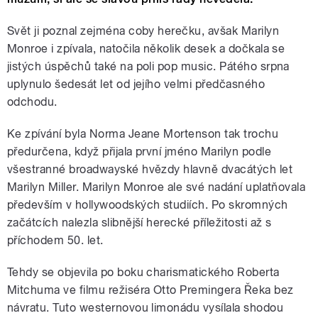
Svět ji poznal zejména coby herečku, avšak Marilyn
Monroe i zpívala, natočila několik desek a dočkala se
jistých úspěchů také na poli pop music. Pátého srpna
uplynulo šedesát let od jejího velmi předčasného
odchodu.
Ke zpívání byla Norma Jeane Mortenson tak trochu
předurčena, když přijala první jméno Marilyn podle
všestranné broadwayské hvězdy hlavně dvacátých let
Marilyn Miller. Marilyn Monroe ale své nadání uplatňovala
především v hollywoodských studiích. Po skromných
začátcích nalezla slibnější herecké příležitosti až s
příchodem 50. let.
Tehdy se objevila po boku charismatického Roberta
Mitchuma ve filmu režiséra Otto Premingera Řeka bez
návratu. Tuto westernovou limonádu vysílala shodou