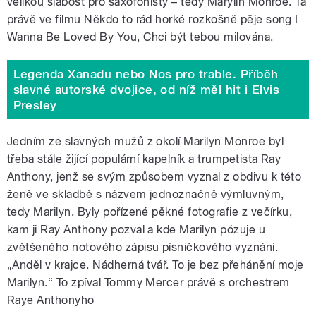
velikou slabost pro saxofonisty – tedy Marylin Monroe. Ta
právě ve filmu Někdo to rád horké rozkošně pěje song I
Wanna Be Loved By You, Chci být tebou milována.
Legenda Xanadu nebo Nos pro trable. Příběh
slavné autorské dvojice, od níž měl hit i Elvis
Presley
Jedním ze slavných mužů z okolí Marilyn Monroe byl
třeba stále žijící populární kapelník a trumpetista Ray
Anthony, jenž se svým způsobem vyznal z obdivu k této
ženě ve skladbě s názvem jednoznačně výmluvným,
tedy Marilyn. Byly pořízené pěkné fotografie z večírku,
kam ji Ray Anthony pozval a kde Marilyn pózuje u
zvětšeného notového zápisu písničkového vyznání.
„Anděl v krajce. Nádherná tvář. To je bez přehánění moje
Marilyn.“ To zpíval Tommy Mercer právě s orchestrem
Raye Anthonyho