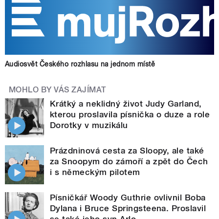
Audiosvět Českého rozhlasu na jednom místě
MOHLO BY VÁS ZAJÍMAT
Krátký a neklidný život Judy Garland,
kterou proslavila písnička o duze a role
Dorotky v muzikálu
Prázdninová cesta za Sloopy, ale také
za Snoopym do zámoří a zpět do Čech
i s německým pilotem
Písničkář Woody Guthrie ovlivnil Boba
Dylana i Bruce Springsteena. Proslavil
se také jeho syn Arlo