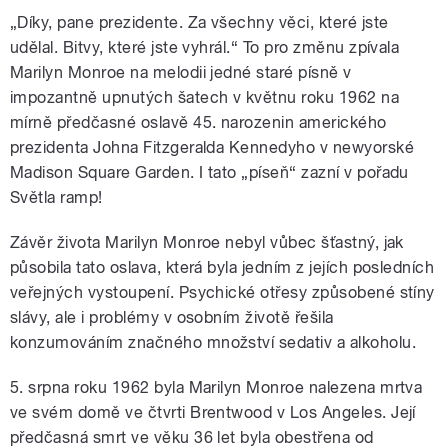
„Díky, pane prezidente. Za všechny věci, které jste
udělal. Bitvy, které jste vyhrál.“ To pro změnu zpívala
Marilyn Monroe na melodii jedné staré písně v
impozantně upnutých šatech v květnu roku 1962 na
mírně předčasné oslavě 45. narozenin amerického
prezidenta Johna Fitzgeralda Kennedyho v newyorské
Madison Square Garden. I tato „píseň“ zazní v pořadu
Světla ramp!
Závěr života Marilyn Monroe nebyl vůbec šťastný, jak
působila tato oslava, která byla jedním z jejích posledních
veřejných vystoupení. Psychické otřesy způsobené stíny
slávy, ale i problémy v osobním životě řešila
konzumováním značného množství sedativ a alkoholu.
5. srpna roku 1962 byla Marilyn Monroe nalezena mrtva
ve svém domě ve čtvrti Brentwood v Los Angeles. Její
předčasná smrt ve věku 36 let byla obestřena od