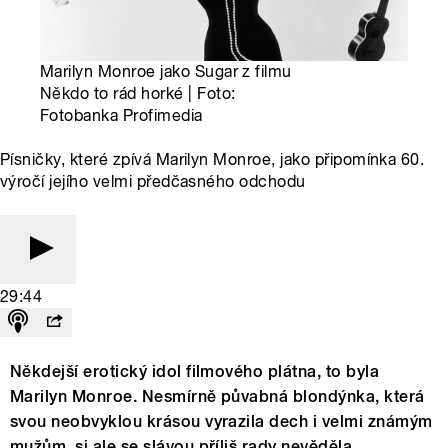
Marilyn Monroe jako Sugar z filmu
Někdo to rád horké | Foto:
Fotobanka Profimedia
Písničky, které zpívá Marilyn Monroe, jako připomínka 60.
výročí jejího velmi předčasného odchodu
29:44
Někdejší erotický idol filmového plátna, to byla
Marilyn Monroe. Nesmírně půvabná blondýnka, která
svou neobvyklou krásou vyrazila dech i velmi známým
mužům, si ale se slávou příliš rady nevěděla.