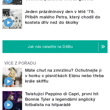
Jeden prázdninový den v létě '78.
Příběh malého Petra, který chodil do
kostela dřív než do školky
Jak nás naladíte na DABu
VÍCE Z POŘADU
Máte chuť na zmrzlinu? Ochutnejte ji
v horku v písničkách Elánu nebo třeba
krále skifflu
Twistující Peppino di Capri, první hit
Bonnie Tyler a legendární anglický
fotbalista na hitparádě