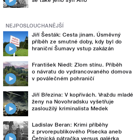
NEJPOSLOUCHANĚJŠÍ
Jiří Šesták: Cesta jinam. Úsměvný
příběh ze smutné doby, kdy byl do
hraniční Šumavy vstup zakázán
František Niedl: Zlom stínu. Příběh
o návratu do vydrancovaného domova
v poválečném pohraničí
Jiří Březina: V kopřivách. Vraždu mladé
ženy na Novohradsku vyšetřuje
zasloužilý kriminalista Medek
Ladislav Beran: Krimi příběhy
z prvorepublikového Písecka aneb
Četnická pátračka versus galérka