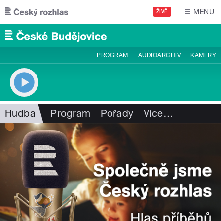
Přejít k hlavnímu obsahu
MENU
ŽIVĚ
PROGRAM
AUDIOARCHIV
KAMERY
Hudba
Program
Pořady
Více
…