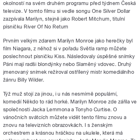
okolností na svém druhém programu před týdnem Česká
televize. V tomto filmu si vedle songu One Silver Dollar
zazpívala Marilyn, stejně jako Robert Mitchum, titulní
písničku River Of No Return
Prvním velkým zdarem Marilyn Monroe jako herečky byl
film Niagara, z něhož si v pořadu Světla ramp můžete
poslechnout písničku Kiss. Následovaly úspěšné snímky
Páni mají radši blondýnky nebo Slaměný vdovec. Druhý
jmenovaný snímek režíroval ostřílený mistr komediálního
žánru Billy Wilder.
Týž muž stojí za jinou, i u nás nesmírně populární,
komedií Někdo to rád horké. Marilyn Monroe zde zářila ve
společnosti Jacka Lemmona a Tonyho Curtise. O
vánočních svátcích můžete vidět tento filmu znovu a
znovu na televizních obrazovkách. I s ženským
orchestrem a krásnou hráčkou na ukulele, která má