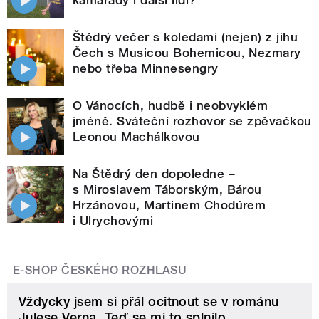
Štědrý večer s koledami (nejen) z jihu
Čech s Musicou Bohemicou, Nezmary
nebo třeba Minnesengry
O Vánocích, hudbě i neobvyklém
jméně. Sváteční rozhovor se zpěvačkou
Leonou Machálkovou
Na Štědrý den dopoledne –
s Miroslavem Táborským, Bárou
Hrzánovou, Martinem Chodúrem
i Ulrychovými
E-SHOP ČESKÉHO ROZHLASU
Vždycky jsem si přál ocitnout se v románu
Julese Verna. Teď se mi to splnilo.