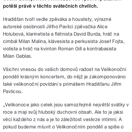
potěší právě v těchto svátečních chvílích.
Hradišťan tvoří vedle zpěváka a houslisty, výrazné
autorské osobnosti Jiřího Pavlici zpěvačka Alice
Holubová, klarinetista a flétnista David Burda, hráč na
cimbál Milan Malina, klávesista a perkusista Josef Fojta,
violista a hráč na kvinton Roman Gill a kontrabasista
Milan Gablas.
Všichni vnesou do vašich domovů radost na Velikonoční
pondělí krásným koncertem, do nějž je zakomponováno
také velikonoční povídání s primášem Hradišťanu Jiřím
Pavlicou.
„Velikonoce jako celek jsou samozřejmě největší svátky v
roce a mají svůj hluboký duchovní obsah. Ale to je jaksi
věcí každého z nás a je to záležitost veskrze intimní. A
pokud budeme mluvit o Velikonočním pondělí a spíše o