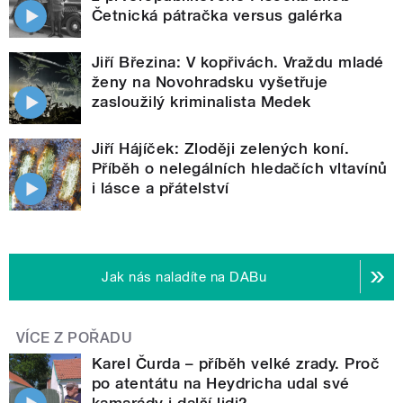
Četnická pátračka versus galérka
Jiří Březina: V kopřivách. Vraždu mladé
ženy na Novohradsku vyšetřuje
zasloužilý kriminalista Medek
Jiří Hájíček: Zloději zelených koní.
Příběh o nelegálních hledačích vltavínů
i lásce a přátelství
Jak nás naladíte na DABu
VÍCE Z POŘADU
Karel Čurda – příběh velké zrady. Proč
po atentátu na Heydricha udal své
kamarády i další lidi?