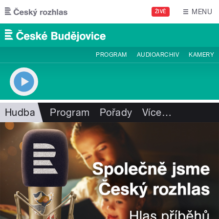
Přejít k hlavnímu obsahu
MENU
ŽIVĚ
PROGRAM
AUDIOARCHIV
KAMERY
Hudba
Program
Pořady
Více
…