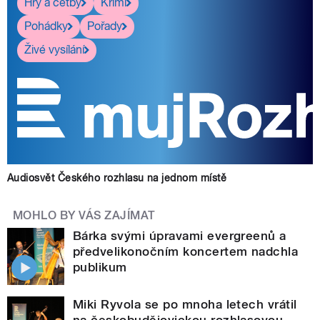
Hry a četby
Krimi
Pohádky
Pořady
Živé vysílání
Audiosvět Českého rozhlasu na jednom místě
MOHLO BY VÁS ZAJÍMAT
Bárka svými úpravami evergreenů a
předvelikonočním koncertem nadchla
publikum
Miki Ryvola se po mnoha letech vrátil
na českobudějovickou rozhlasovou