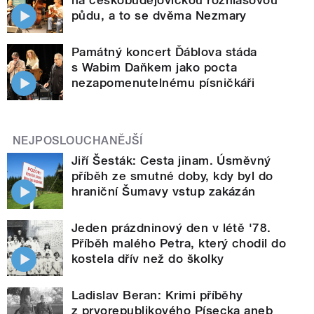
půdu, a to se dvěma Nezmary
Památný koncert Ďáblova stáda
s Wabim Daňkem jako pocta
nezapomenutelnému písničkáři
NEJPOSLOUCHANĚJŠÍ
Jiří Šesták: Cesta jinam. Úsměvný
příběh ze smutné doby, kdy byl do
hraniční Šumavy vstup zakázán
Jeden prázdninový den v létě '78.
Příběh malého Petra, který chodil do
kostela dřív než do školky
Ladislav Beran: Krimi příběhy
z prvorepublikového Písecka aneb