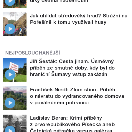
díky dvěma nadšencům
Jak uhlídat středověký hrad? Strážní na
Pořešíně k tomu využívali husy
NEJPOSLOUCHANĚJŠÍ
Jiří Šesták: Cesta jinam. Úsměvný
příběh ze smutné doby, kdy byl do
hraniční Šumavy vstup zakázán
František Niedl: Zlom stínu. Příběh
o návratu do vydrancovaného domova
v poválečném pohraničí
Ladislav Beran: Krimi příběhy
z prvorepublikového Písecka aneb
Četnická pátračka versus galérka