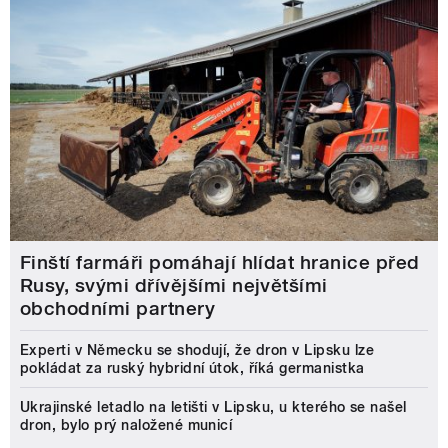
Finští farmáři pomáhají hlídat hranice před
Rusy, svými dřívějšími největšími
obchodními partnery
Experti v Německu se shodují, že dron v Lipsku lze
pokládat za ruský hybridní útok, říká germanistka
Ukrajinské letadlo na letišti v Lipsku, u kterého se našel
dron, bylo prý naložené municí