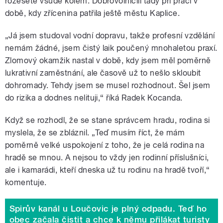
rozeseté všude kolem. Dobrovolničili tady při práci v
době, kdy zřícenina patřila ještě městu Kaplice.
„Já jsem studoval vodní dopravu, takže profesní vzdělání
nemám žádné, jsem čistý laik poučený mnohaletou praxí.
Zlomový okamžik nastal v době, kdy jsem měl poměrně
lukrativní zaměstnání, ale časově už to nešlo skloubit
dohromady. Tehdy jsem se musel rozhodnout. Šel jsem
do rizika a dodnes nelituji,“ říká Radek Kocanda.
Když se rozhodl, že se stane správcem hradu, rodina si
myslela, že se zbláznil. „Teď musím říct, že mám
poměrně velké uspokojení z toho, že je celá rodina na
hradě se mnou. A nejsou to vždy jen rodinní příslušníci,
ale i kamarádi, kteří dneska už tu rodinu na hradě tvoří,“
komentuje.
Spirův kanál u Loučovic je plný odpadu. Teď ho
obec začala čistit a chce k němu přilákat turisty