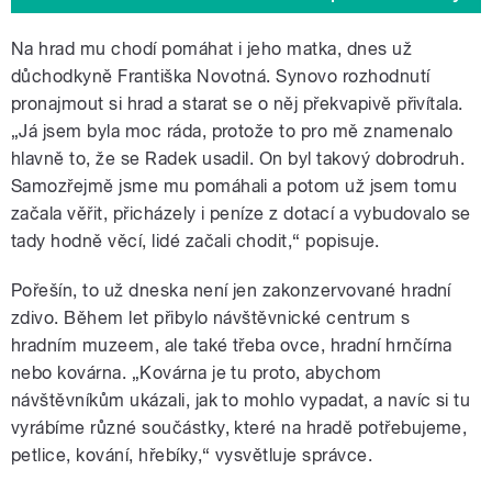
Na hrad mu chodí pomáhat i jeho matka, dnes už
důchodkyně Františka Novotná. Synovo rozhodnutí
pronajmout si hrad a starat se o něj překvapivě přivítala.
„Já jsem byla moc ráda, protože to pro mě znamenalo
hlavně to, že se Radek usadil. On byl takový dobrodruh.
Samozřejmě jsme mu pomáhali a potom už jsem tomu
začala věřit, přicházely i peníze z dotací a vybudovalo se
tady hodně věcí, lidé začali chodit,“ popisuje.
Pořešín, to už dneska není jen zakonzervované hradní
zdivo. Během let přibylo návštěvnické centrum s
hradním muzeem, ale také třeba ovce, hradní hrnčírna
nebo kovárna. „Kovárna je tu proto, abychom
návštěvníkům ukázali, jak to mohlo vypadat, a navíc si tu
vyrábíme různé součástky, které na hradě potřebujeme,
petlice, kování, hřebíky,“ vysvětluje správce.