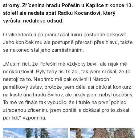
stromy. Zřícenina hradu Pořešín u Kaplice z konce 13.
století ale nedala spát Radku Kocandovi, který
vyrůstal nedaleko odsud.
O víkendech a po práci začal ruinu postupně odkrývat.
Jeho koníček mu ale postupně přerostl přes hlavu, takže
se nakonec stal jeho zaměstnáním.
„Musím říct, že Pořešín mě vždycky bavil, ale nijak mě
neokouzloval. Byly tady asi tři zdi, tak jsem si říkal, že to
nestojí za to. Nepřímo mě pak ovlivnil i Národní
památkový ústav, protože jsem dělal asi pětkrát konkurz
na kastelána hradu Švihov, ale nikdy jsem nebyl úspěšný.
To mě ve finále tak vybudilo, že i tuhle na první pohled
ztracenou zříceninu jsem oprášil a dokázal pro to získat
pár lidí,“ vzpomíná.