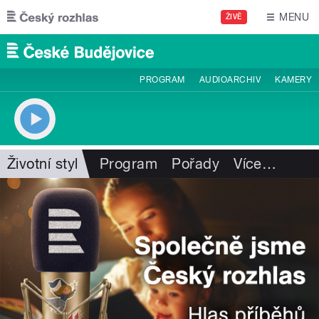
Přejít k hlavnímu obsahu
MENU
ŽIVĚ
PROGRAM
AUDIOARCHIV
KAMERY
Životní styl
Program
Pořady
Více
…