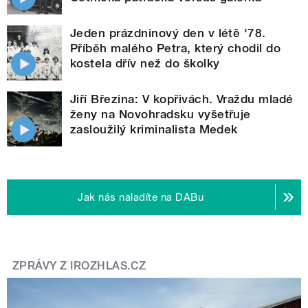
Jeden prázdninový den v létě '78.
Příběh malého Petra, který chodil do
kostela dřív než do školky
Jiří Březina: V kopřivách. Vraždu mladé
ženy na Novohradsku vyšetřuje
zasloužilý kriminalista Medek
Jak nás naladíte na DABu
ZPRÁVY Z IROZHLAS.CZ