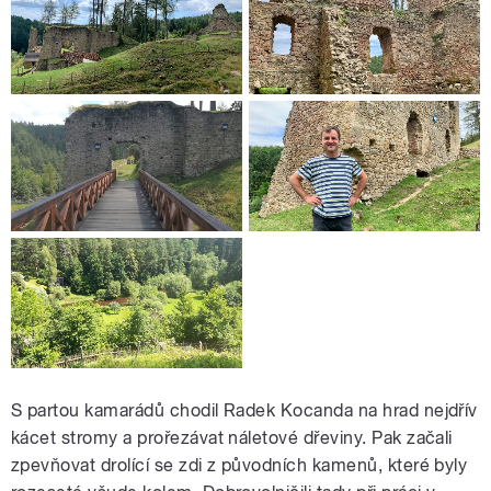
S partou kamarádů chodil Radek Kocanda na hrad nejdřív
kácet stromy a prořezávat náletové dřeviny. Pak začali
zpevňovat drolící se zdi z původních kamenů, které byly