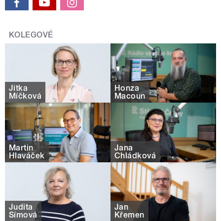
KOLEGOVÉ
Jitka
Honza
Míčková
Macoun
Martin
Jana
Hlaváček
Chládková
Judita
Jan
Šímová
Křemen