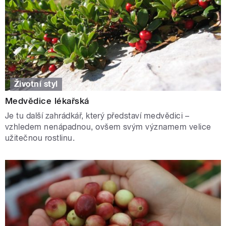
Životní styl
Medvědice lékařská
Je tu další zahrádkář, který představí medvědici –
vzhledem nenápadnou, ovšem svým významem velice
užitečnou rostlinu.