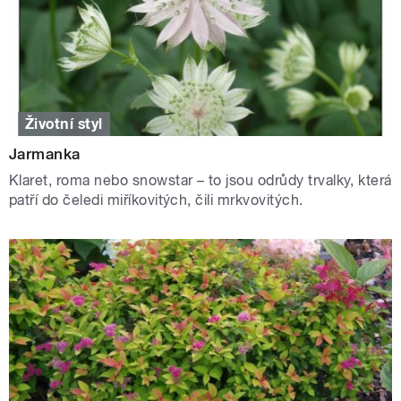
Životní styl
Jarmanka
Klaret, roma nebo snowstar – to jsou odrůdy trvalky, která
patří do čeledi miříkovitých, čili mrkvovitých.