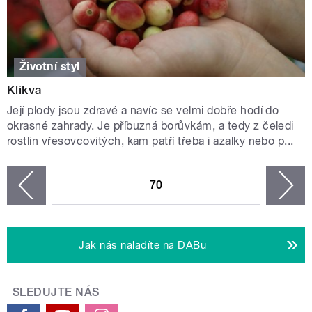
Životní styl
Klikva
Její plody jsou zdravé a navíc se velmi dobře hodí do
okrasné zahrady. Je příbuzná borůvkám, a tedy z čeledi
rostlin vřesovcovitých, kam patří třeba i azalky nebo p...
STRÁNKY
70
n
zí
Jak nás naladíte na DABu
SLEDUJTE NÁS