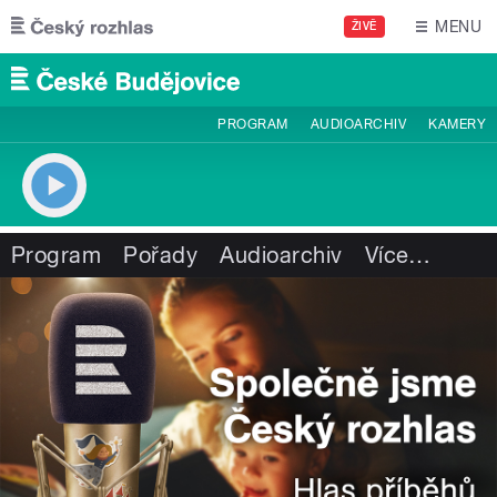
Přejít k hlavnímu obsahu
MENU
ŽIVĚ
PROGRAM
AUDIOARCHIV
KAMERY
Program
Pořady
Audioarchiv
Více
…